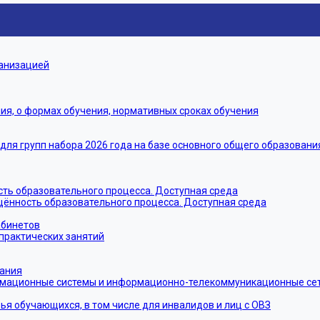
ганизацией
я, о формах обучения, нормативных сроках обучения
я групп набора 2026 года на базе основного общего образовани
ть образовательного процесса. Доступная среда
щённость образовательного процесса. Доступная среда
абинетов
практических занятий
тания
мационные системы и информационно-телекоммуникационные сети
ья обучающихся, в том числе для инвалидов и лиц с ОВЗ