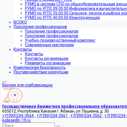
РУМО в системе СПО по общеобразовательным дисц
РУМО по УГПС 09.00.00 Информатика и вычислительн
РУМО по УГПС 35.00.00 Сельское, лесное и рыбное хо
РУМО по УГПС 40.00.00 Юриспруденция
ВСОКО
Поколение профессионалов
Поколение профессионалов
Поколение профессионалов
Учебно-производственный комплекс
Современные мастерские
Контакты
Контакты
Контакты организации
Реквизиты организации
Комплексная безопасность
Противодействие коррупции
Версия для слабовидящих
Государственное бюджетное профессиональное образователь
655012, Республика Хакасия г. Абакан, ул. Пушкина, д. 30
+7(390)234-3564
,
+7(390)234-3561
,
+7(390)234-3562
,
+7(390)234
kollege@r-19.ru