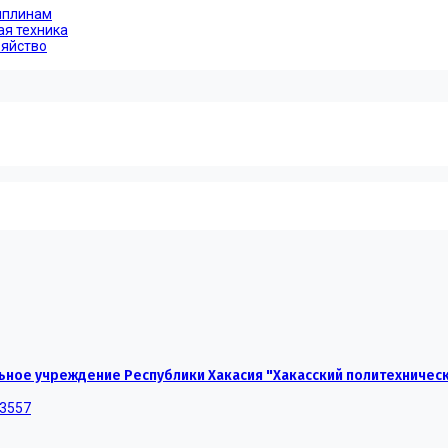
иплинам
ая техника
зяйство
ное учреждение Республики Хакасия "Хакасский политехничес
-3557