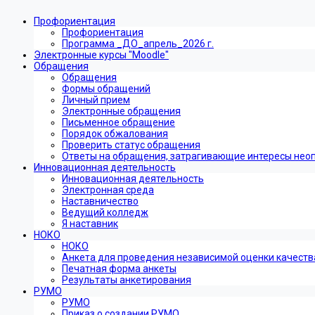
Профориентация
Профориентация
Программа _ДО_апрель_2026 г.
Электронные курсы "Moodle"
Обращения
Обращения
Формы обращений
Личный прием
Электронные обращения
Письменное обращение
Порядок обжалования
Проверить статус обращения
Ответы на обращения, затрагивающие интересы нео
Инновационная деятельность
Инновационная деятельность
Электронная среда
Наставничество
Ведущий колледж
Я наставник
НОКО
НОКО
Анкета для проведения независимой оценки качеств
Печатная форма анкеты
Результаты анкетирования
РУМО
РУМО
Приказ о создании РУМО