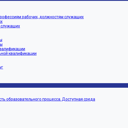
профессиям рабочих, должностям служащих
их
 служащих
ы
мы
квалификации
ьной квалификации
уг
ть образовательного процесса. Доступная среда