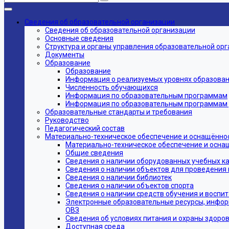
Сведения об образовательной организации
Сведения об образовательной организации
Основные сведения
Структура и органы управления образовательной ор
Документы
Образование
Образование
Информация о реализуемых уровнях образовани
Численность обучающихся
Информация по образовательным программам
Информация по образовательным программам дл
Образовательные стандарты и требования
Руководство
Педагогический состав
Материально-техническое обеспечение и оснащённос
Материально-техническое обеспечение и осна
Общие сведения
Сведения о наличии оборудованных учебных к
Сведения о наличии объектов для проведения 
Сведения о наличии библиотек
Сведения о наличии объектов спорта
Сведения о наличии средств обучения и воспи
Электронные образовательные ресурсы, инфор
ОВЗ
Сведения об условиях питания и охраны здоров
Доступная среда