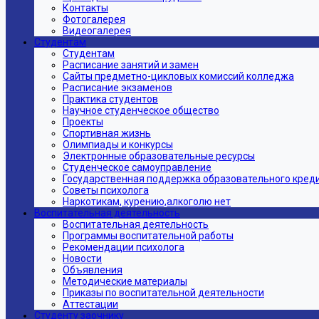
Контакты
Фотогалерея
Видеогалерея
Студентам
Студентам
Расписание занятий и замен
Сайты предметно-цикловых комиссий колледжа
Расписание экзаменов
Практика студентов
Научное студенческое общество
Проекты
Спортивная жизнь
Олимпиады и конкурсы
Электронные образовательные ресурсы
Студенческое самоуправление
Государственная поддержка образовательного кред
Советы психолога
Наркотикам, курению,алкоголю нет
Воспитательная деятельность
Воспитательная деятельность
Программы воспитательной работы
Рекомендации психолога
Новости
Объявления
Методические материалы
Приказы по воспитательной деятельности
Аттестации
Студенту заочнику