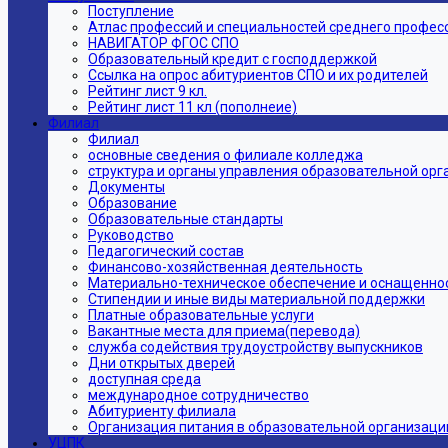
Поступление
Атлас профессий и специальностей среднего профес
НАВИГАТОР ФГОС СПО
Образовательный кредит с господдержкой
Ссылка на опрос абитуриентов СПО и их родителей
Рейтинг лист 9 кл.
Рейтинг лист 11 кл (пополнеие)
Филиал
Филиал
основные сведения о филиале колледжа
структура и органы управления образовательной ор
Документы
Образование
Образовательные стандарты
Руководство
Педагогический состав
Финансово-хозяйственная деятельность
Материально-техническое обеспечение и оснащеннос
Стипендии и иные виды материальной поддержки
Платные образовательные услуги
Вакантные места для приема(перевода)
служба содействия трудоустройству выпускников
Дни открытых дверей
доступная среда
международное сотрудничество
Абитуриенту филиала
Организация питания в образовательной организаци
УЦПК