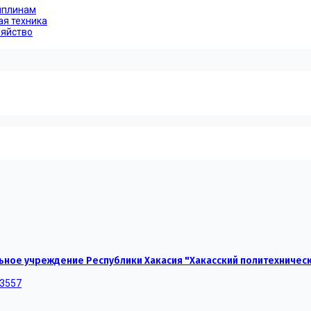
иплинам
ая техника
зяйство
ное учреждение Республики Хакасия "Хакасский политехничес
-3557