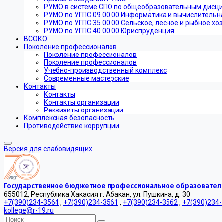
РУМО в системе СПО по общеобразовательным дисц
РУМО по УГПС 09.00.00 Информатика и вычислительн
РУМО по УГПС 35.00.00 Сельское, лесное и рыбное хо
РУМО по УГПС 40.00.00 Юриспруденция
ВСОКО
Поколение профессионалов
Поколение профессионалов
Поколение профессионалов
Учебно-производственный комплекс
Современные мастерские
Контакты
Контакты
Контакты организации
Реквизиты организации
Комплексная безопасность
Противодействие коррупции
Версия для слабовидящих
Государственное бюджетное профессиональное образователь
655012, Республика Хакасия г. Абакан, ул. Пушкина, д. 30
+7(390)234-3564
,
+7(390)234-3561
,
+7(390)234-3562
,
+7(390)234
kollege@r-19.ru