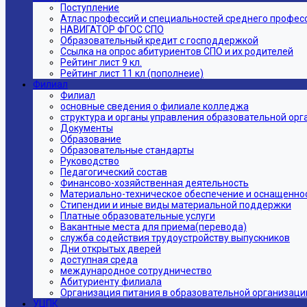
Поступление
Атлас профессий и специальностей среднего профес
НАВИГАТОР ФГОС СПО
Образовательный кредит с господдержкой
Ссылка на опрос абитуриентов СПО и их родителей
Рейтинг лист 9 кл.
Рейтинг лист 11 кл (пополнеие)
Филиал
Филиал
основные сведения о филиале колледжа
структура и органы управления образовательной ор
Документы
Образование
Образовательные стандарты
Руководство
Педагогический состав
Финансово-хозяйственная деятельность
Материально-техническое обеспечение и оснащеннос
Стипендии и иные виды материальной поддержки
Платные образовательные услуги
Вакантные места для приема(перевода)
служба содействия трудоустройству выпускников
Дни открытых дверей
доступная среда
международное сотрудничество
Абитуриенту филиала
Организация питания в образовательной организаци
УЦПК