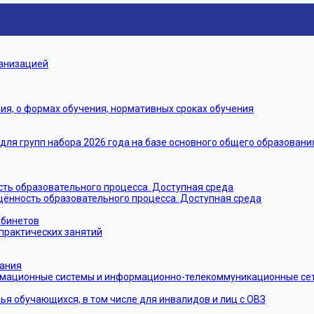
ганизацией
я, о формах обучения, нормативных сроках обучения
я групп набора 2026 года на базе основного общего образовани
ть образовательного процесса. Доступная среда
щённость образовательного процесса. Доступная среда
абинетов
практических занятий
тания
мационные системы и информационно-телекоммуникационные сети
ья обучающихся, в том числе для инвалидов и лиц с ОВЗ