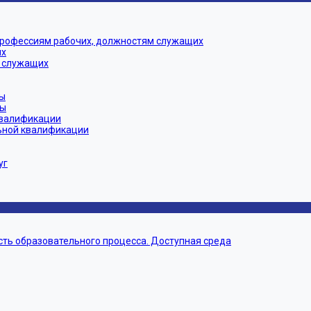
профессиям рабочих, должностям служащих
их
 служащих
ы
мы
квалификации
ьной квалификации
уг
ть образовательного процесса. Доступная среда