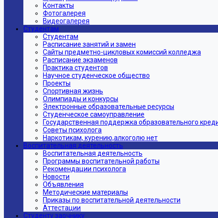
Контакты
Фотогалерея
Видеогалерея
Студентам
Студентам
Расписание занятий и замен
Сайты предметно-цикловых комиссий колледжа
Расписание экзаменов
Практика студентов
Научное студенческое общество
Проекты
Спортивная жизнь
Олимпиады и конкурсы
Электронные образовательные ресурсы
Студенческое самоуправление
Государственная поддержка образовательного кред
Советы психолога
Наркотикам, курению,алкоголю нет
Воспитательная деятельность
Воспитательная деятельность
Программы воспитательной работы
Рекомендации психолога
Новости
Объявления
Методические материалы
Приказы по воспитательной деятельности
Аттестации
Студенту заочнику