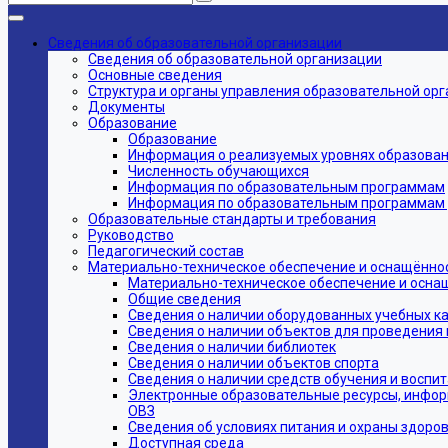
Сведения об образовательной организации
Сведения об образовательной организации
Основные сведения
Структура и органы управления образовательной ор
Документы
Образование
Образование
Информация о реализуемых уровнях образовани
Численность обучающихся
Информация по образовательным программам
Информация по образовательным программам дл
Образовательные стандарты и требования
Руководство
Педагогический состав
Материально-техническое обеспечение и оснащённос
Материально-техническое обеспечение и осна
Общие сведения
Сведения о наличии оборудованных учебных к
Сведения о наличии объектов для проведения 
Сведения о наличии библиотек
Сведения о наличии объектов спорта
Сведения о наличии средств обучения и воспи
Электронные образовательные ресурсы, инфор
ОВЗ
Сведения об условиях питания и охраны здоров
Доступная среда