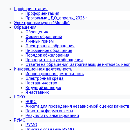
Профориентация
Профориентация
Программа _ДО_апрель_2026 г.
Электронные курсы "Moodle"
Обращения
Обращения
Формы обращений
Личный прием
Электронные обращения
Письменное обращение
Порядок обжалования
Проверить статус обращения
Ответы на обращения, затрагивающие интересы нео
Инновационная деятельность
Инновационная деятельность
Электронная среда
Наставничество
Ведущий колледж
Я наставник
НОКО
НОКО
Анкета для проведения независимой оценки качеств
Печатная форма анкеты
Результаты анкетирования
РУМО
РУМО
Приказ о создании РУМО