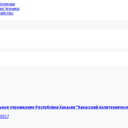
иплинам
ая техника
зяйство
ное учреждение Республики Хакасия "Хакасский политехничес
-3557