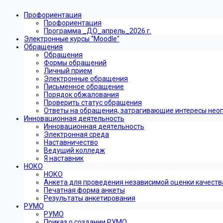
Профориентация
Профориентация
Программа _ДО_апрель_2026 г.
Электронные курсы "Moodle"
Обращения
Обращения
Формы обращений
Личный прием
Электронные обращения
Письменное обращение
Порядок обжалования
Проверить статус обращения
Ответы на обращения, затрагивающие интересы нео
Инновационная деятельность
Инновационная деятельность
Электронная среда
Наставничество
Ведущий колледж
Я наставник
НОКО
НОКО
Анкета для проведения независимой оценки качеств
Печатная форма анкеты
Результаты анкетирования
РУМО
РУМО
Приказ о создании РУМО