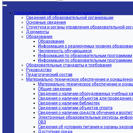
Сведения об образовательной организации
Сведения об образовательной организации
Основные сведения
Структура и органы управления образовательной ор
Документы
Образование
Образование
Информация о реализуемых уровнях образовани
Численность обучающихся
Информация по образовательным программам
Информация по образовательным программам дл
Образовательные стандарты и требования
Руководство
Педагогический состав
Материально-техническое обеспечение и оснащённос
Материально-техническое обеспечение и осна
Общие сведения
Сведения о наличии оборудованных учебных к
Сведения о наличии объектов для проведения 
Сведения о наличии библиотек
Сведения о наличии объектов спорта
Сведения о наличии средств обучения и воспи
Электронные образовательные ресурсы, инфор
ОВЗ
Сведения об условиях питания и охраны здоров
Доступная среда