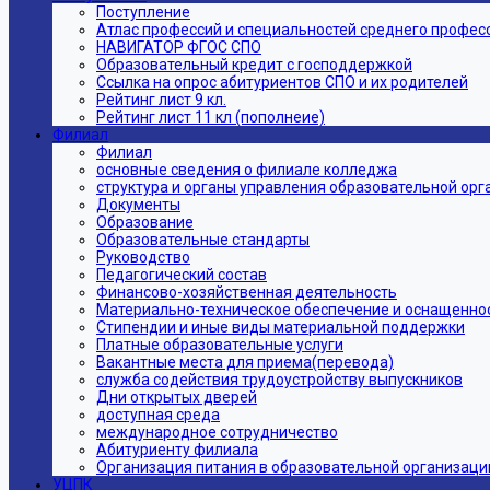
Поступление
Атлас профессий и специальностей среднего профес
НАВИГАТОР ФГОС СПО
Образовательный кредит с господдержкой
Ссылка на опрос абитуриентов СПО и их родителей
Рейтинг лист 9 кл.
Рейтинг лист 11 кл (пополнеие)
Филиал
Филиал
основные сведения о филиале колледжа
структура и органы управления образовательной ор
Документы
Образование
Образовательные стандарты
Руководство
Педагогический состав
Финансово-хозяйственная деятельность
Материально-техническое обеспечение и оснащеннос
Стипендии и иные виды материальной поддержки
Платные образовательные услуги
Вакантные места для приема(перевода)
служба содействия трудоустройству выпускников
Дни открытых дверей
доступная среда
международное сотрудничество
Абитуриенту филиала
Организация питания в образовательной организаци
УЦПК