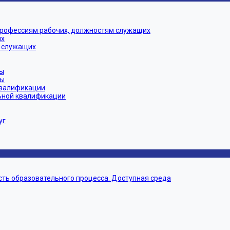
профессиям рабочих, должностям служащих
их
 служащих
ы
мы
квалификации
ьной квалификации
уг
ть образовательного процесса. Доступная среда