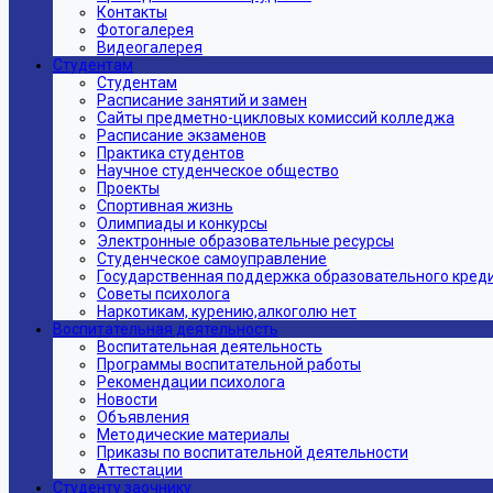
Контакты
Фотогалерея
Видеогалерея
Студентам
Студентам
Расписание занятий и замен
Сайты предметно-цикловых комиссий колледжа
Расписание экзаменов
Практика студентов
Научное студенческое общество
Проекты
Спортивная жизнь
Олимпиады и конкурсы
Электронные образовательные ресурсы
Студенческое самоуправление
Государственная поддержка образовательного кред
Советы психолога
Наркотикам, курению,алкоголю нет
Воспитательная деятельность
Воспитательная деятельность
Программы воспитательной работы
Рекомендации психолога
Новости
Объявления
Методические материалы
Приказы по воспитательной деятельности
Аттестации
Студенту заочнику