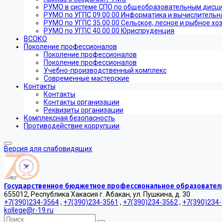
РУМО в системе СПО по общеобразовательным дисц
РУМО по УГПС 09.00.00 Информатика и вычислительн
РУМО по УГПС 35.00.00 Сельское, лесное и рыбное хо
РУМО по УГПС 40.00.00 Юриспруденция
ВСОКО
Поколение профессионалов
Поколение профессионалов
Поколение профессионалов
Учебно-производственный комплекс
Современные мастерские
Контакты
Контакты
Контакты организации
Реквизиты организации
Комплексная безопасность
Противодействие коррупции
Версия для слабовидящих
Государственное бюджетное профессиональное образователь
655012, Республика Хакасия г. Абакан, ул. Пушкина, д. 30
+7(390)234-3564
,
+7(390)234-3561
,
+7(390)234-3562
,
+7(390)234
kollege@r-19.ru