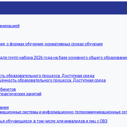
ганизацией
я, о формах обучения, нормативных сроках обучения
я групп набора 2026 года на базе основного общего образовани
ть образовательного процесса. Доступная среда
щённость образовательного процесса. Доступная среда
абинетов
практических занятий
тания
мационные системы и информационно-телекоммуникационные сети
ья обучающихся, в том числе для инвалидов и лиц с ОВЗ