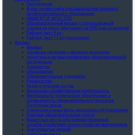
Поступление
Атлас профессий и специальностей среднего
профессионального образования
НАВИГАТОР ФГОС СПО
Образовательный кредит с господдержкой
Ссылка на опрос абитуриентов СПО и их родителей
Рейтинг лист 9 кл.
Рейтинг лист 11 кл (пополнеие)
Филиал
Филиал
основные сведения о филиале колледжа
структура и органы управления образовательной
организации
Документы
Образование
Образовательные стандарты
Руководство
Педагогический состав
Финансово-хозяйственная деятельность
Материально-техническое обеспечение и
оснащенность образовательного процесса.
Доступная среда
Стипендии и иные виды материальной поддержки
Платные образовательные услуги
Вакантные места для приема(перевода)
служба содействия трудоустройству выпускников
Дни открытых дверей
доступная среда