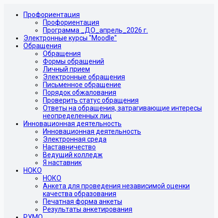
Профориентация
Профориентация
Программа _ДО_апрель_2026 г.
Электронные курсы "Moodle"
Обращения
Обращения
Формы обращений
Личный прием
Электронные обращения
Письменное обращение
Порядок обжалования
Проверить статус обращения
Ответы на обращения, затрагивающие интересы
неопределенных лиц
Инновационная деятельность
Инновационная деятельность
Электронная среда
Наставничество
Ведущий колледж
Я наставник
НОКО
НОКО
Анкета для проведения независимой оценки
качества образования
Печатная форма анкеты
Результаты анкетирования
РУМО