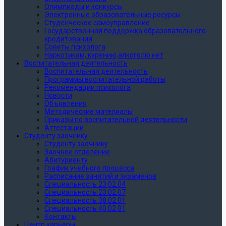
Олимпиады и конкурсы
Электронные образовательные ресурсы
Студенческое самоуправление
Государственная поддержка образовательного
кредитования
Советы психолога
Наркотикам, курению,алкоголю нет
Воспитательная деятельность
Воспитательная деятельность
Программы воспитательной работы
Рекомендации психолога
Новости
Объявления
Методические материалы
Приказы по воспитательной деятельности
Аттестации
Студенту заочнику
Студенту заочнику
Заочное отделение
Абитуриенту
График учебного процесса
Расписание занятий и экзаменов
Специальность 23.02.04
Специальность 23.02.07
Специальность 38.02.01
Специальность 40.02.01
Контакты
Центр карьеры