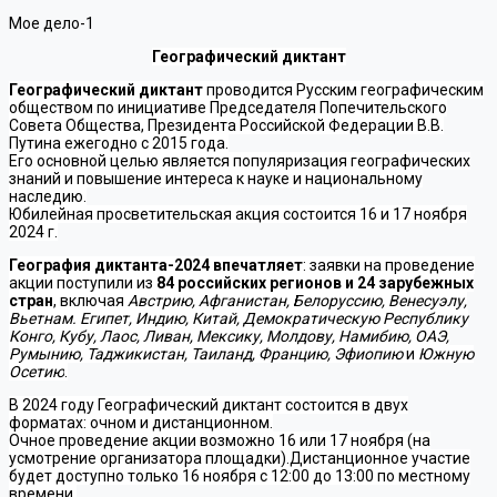
Мое дело-1
Географический диктант
Географический диктант
проводится Русским географическим
обществом по инициативе Председателя Попечительского
Совета Общества, Президента Российской Федерации В.В.
Путина ежегодно с 2015 года.
Его основной целью является популяризация географических
знаний и повышение интереса к науке и национальному
наследию.
Юбилейная просветительская акция состоится 16 и 17 ноября
2024 г.
География диктанта-2024 впечатляет
:
заявки на проведение
акции поступили из
84 российских регионов
и
24 зарубежных
стран
, включая
Австрию, Афганистан, Белоруссию, Венесуэлу,
Вьетнам. Египет, Индию, Китай, Демократическую Республику
Конго, Кубу, Лаос, Ливан, Мексику, Молдову, Намибию, ОАЭ,
Румынию, Таджикистан, Таиланд, Францию, Эфиопию
и
Южную
Осетию
.
В 2024 году Географический диктант состоится в двух
форматах: очном и дистанционном.
Очное проведение акции возможно 16 или 17 ноября (на
усмотрение организатора площадки).Дистанционное участие
будет доступно только 16 ноября с 12:00 до 13:00 по местному
времени.