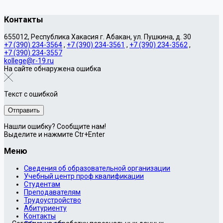
Контакты
655012, Республика Хакасия г. Абакан, ул. Пушкина, д. 30
+7 (390) 234-3564
,
+7 (390) 234-3561
,
+7 (390) 234-3562
,
+7 (390) 234-3557
kollege@r-19.ru
На сайте обнаружена ошибка
Текст с ошибкой
Нашли ошибку? Сообщите нам!
Выделите и нажмите Ctr+Enter
Меню
Сведения об образовательной организации
Учебный центр проф квалификации
Студентам
Преподавателям
Трудоустройство
Абитуриенту
Контакты