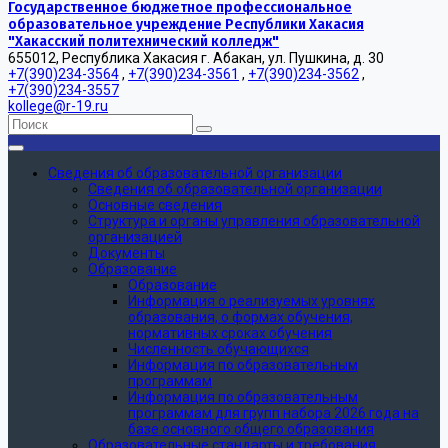
Государственное бюджетное профессиональное
образовательное учреждение Республики Хакасия
"Хакасский политехнический колледж"
655012, Республика Хакасия г. Абакан, ул. Пушкина, д. 30
+7(390)234-3564
,
+7(390)234-3561
,
+7(390)234-3562
,
+7(390)234-3557
kollege@r-19.ru
Сведения об образовательной организации
Сведения об образовательной организации
Основные сведения
Структура и органы управления образовательной
организацией
Документы
Образование
Образование
Информация о реализуемых уровнях
образования, о формах обучения,
нормативных сроках обучения
Численность обучающихся
Информация по образовательным
программам
Информация по образовательным
программам для групп набора 2026 года на
базе основного общего образования
Образовательные стандарты и требования