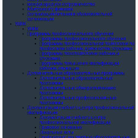
международное сотрудничество
Абитуриенту филиала
Организация питания в образовательной
организации
УЦПК
УЦПК
Программы профессионального обучения
Программы профессионального обучения
Программы профессиональной подготовки по
профессиям рабочих, должностям служащих
Программы переподготовки рабочих и
служащих
Программы повышения квалификации
рабочих, служащих
Дополнительные образовательные программы
Дополнительные образовательные
программы
Дополнительные общеразвивающие
программы
Дополнительные профессиональные
программы
Документация учебного центра профессиональной
квалификации
Документация учебного центра
профессиональной квалификации
Правовое основание
Локальные акты
Прейскурант цен платных образовательных