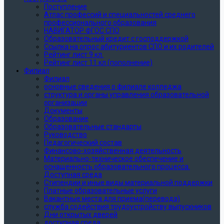
Поступление
Атлас профессий и специальностей среднего
профессионального образования
НАВИГАТОР ФГОС СПО
Образовательный кредит с господдержкой
Ссылка на опрос абитуриентов СПО и их родителей
Рейтинг лист 9 кл.
Рейтинг лист 11 кл (пополнение)
Филиал
Филиал
основные сведения о филиале колледжа
структура и органы управления образовательной
организации
Документы
Образование
Образовательные стандарты
Руководство
Педагогический состав
Финансово-хозяйственная деятельность
Материально-техническое обеспечение и
оснащенность образовательного процесса.
Доступная среда
Стипендии и иные виды материальной поддержки
Платные образовательные услуги
Вакантные места для приема(перевода)
служба содействия трудоустройству выпускников
Дни открытых дверей
доступная среда