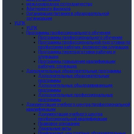
международное сотрудничество
Абитуриенту филиала
Организация питания в образовательной
организации
УЦПК
УЦПК
Программы профессионального обучения
Программы профессионального обучения
Программы профессиональной подготовки по
профессиям рабочих, должностям служащих
Программы переподготовки рабочих и
служащих
Программы повышения квалификации
рабочих, служащих
Дополнительные образовательные программы
Дополнительные образовательные
программы
Дополнительные общеразвивающие
программы
Дополнительные профессиональные
программы
Документация учебного центра профессиональной
квалификации
Документация учебного центра
профессиональной квалификации
Правовое основание
Локальные акты
Прейскурант цен платных образовательных