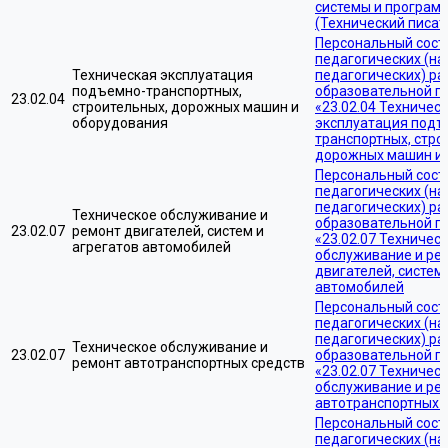
системы и програм
(Технический писат
Персональный сост
педагогических (на
Техническая эксплуатация
педагогических) ра
подъемно-транспортных,
образовательной 
23.02.04
строительных, дорожных машин и
«23.02.04 Техничес
оборудования
эксплуатация подъ
транспортных, стро
дорожных машин и
Персональный сост
педагогических (на
педагогических) ра
Техническое обслуживание и
образовательной 
23.02.07
ремонт двигателей, систем и
«23.02.07 Техничес
агрегатов автомобилей
обслуживание и ре
двигателей, систем 
автомобилей
Персональный сост
педагогических (на
педагогических) ра
Техническое обслуживание и
23.02.07
образовательной 
ремонт автотранспортных средств
«23.02.07 Техничес
обслуживание и ре
автотранспортных 
Персональный сост
педагогических (на