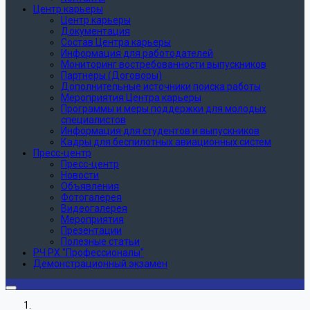
Центр карьеры
Центр карьеры
Документация
Состав Центра карьеры
Информация для работодателей
Мониторинг востребованности выпускников
Партнеры (Договоры)
Дополнительные источники поиска работы
Мероприятия Центра карьеры
Программы и меры поддержки для молодых
специалистов
Информация для студентов и выпускников
Кадры для беспилотных авиационных систем
Пресс-центр
Пресс-центр
Новости
Объявления
Фотогалерея
Видеогалерея
Мероприятия
Презентации
Полезные статьи
РЧ РХ "Профессионалы"
Демонстрационный экзамен