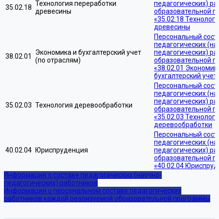
Технология переработки
педагогических) ра
35.02.18
древесины
образовательной 
«35.02.18 Технолог
древесины
Персональный сост
педагогических (на
Экономика и бухгалтерский учет
педагогических) ра
38.02.01
(по отраслям)
образовательной 
«38.02.01 Экономик
бухгалтерский учет
Персональный сост
педагогических (на
педагогических) ра
35.02.03
Технология деревообработки
образовательной 
«35.02.03 Технолог
деревообработки
Персональный сост
педагогических (на
40.02.04
Юриспруденция
педагогических) ра
образовательной 
«40.02.04 Юриспру
Информация о составе педагогических (научно-
педагогических) работников
Информация о персональном составе педагогических
работников каждой реализуемой образовательной программы