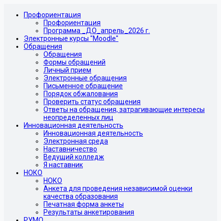
Профориентация
Профориентация
Программа _ДО_апрель_2026 г.
Электронные курсы "Moodle"
Обращения
Обращения
Формы обращений
Личный прием
Электронные обращения
Письменное обращение
Порядок обжалования
Проверить статус обращения
Ответы на обращения, затрагивающие интересы
неопределенных лиц
Инновационная деятельность
Инновационная деятельность
Электронная среда
Наставничество
Ведущий колледж
Я наставник
НОКО
НОКО
Анкета для проведения независимой оценки
качества образования
Печатная форма анкеты
Результаты анкетирования
РУМО