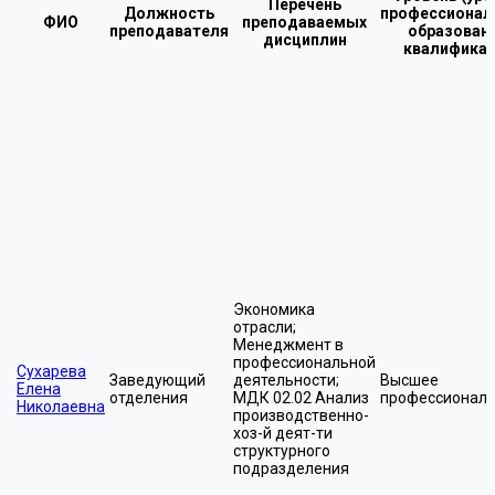
Перечень
Должность
профессионал
ФИО
преподаваемых
преподавателя
образовани
дисциплин
квалифика
Экономика
отрасли;
Менеджмент в
профессиональной
Сухарева
Заведующий
деятельности;
Высшее
Елена
отделения
МДК 02.02 Анализ
профессионал
Николаевна
производственно-
хоз-й деят-ти
структурного
подразделения