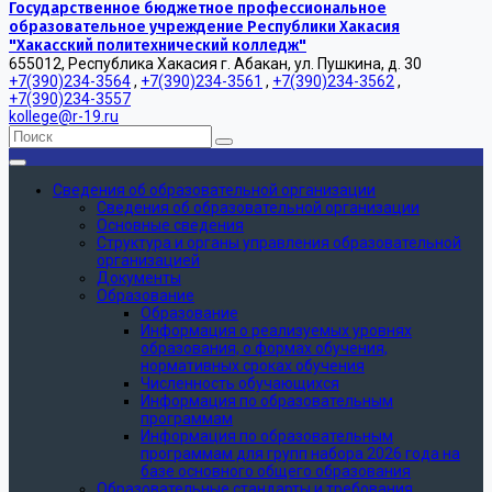
Государственное бюджетное профессиональное
образовательное учреждение Республики Хакасия
"Хакасский политехнический колледж"
655012, Республика Хакасия г. Абакан, ул. Пушкина, д. 30
+7(390)234-3564
,
+7(390)234-3561
,
+7(390)234-3562
,
+7(390)234-3557
kollege@r-19.ru
Сведения об образовательной организации
Сведения об образовательной организации
Основные сведения
Структура и органы управления образовательной
организацией
Документы
Образование
Образование
Информация о реализуемых уровнях
образования, о формах обучения,
нормативных сроках обучения
Численность обучающихся
Информация по образовательным
программам
Информация по образовательным
программам для групп набора 2026 года на
базе основного общего образования
Образовательные стандарты и требования