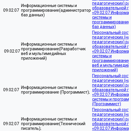
педагогических) ра
Информационные системы и
образовательной 
09.02.07
программирование(администратор
«09.02.07 Информа
баз данных)
системы и
программирование
баз данных)
Персональный сост
педагогических (на
педагогических) ра
Информационные системы и
образовательной 
программирование(Разработчик
09.02.07
«09.02.07 Информа
веб и мультимедийных
системы и
приложений)
программирование
веб и мультимедий
приложений)
Персональный сост
педагогических (на
педагогических) ра
Информационные системы и
09.02.07
образовательной 
программирование (Программист);
«09.02.07 Информа
системы и програм
(Программист)
Персональный сост
педагогических (на
Информационные системы и
педагогических) ра
09.02.07
программирование(Технический
образовательной 
писатель);
«09.02.07 Информа