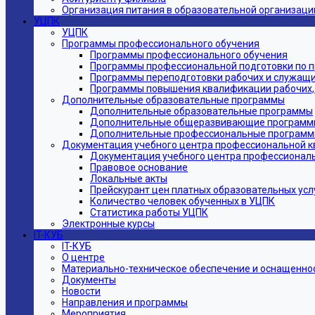
Организация питания в образовательной организаци
УЦПК
УЦПК
Программы профессионального обучения
Программы профессионального обучения
Программы профессиональной подготовки по 
Программы переподготовки рабочих и служащ
Программы повышения квалификации рабочих,
Дополнительные образовательные программы
Дополнительные образовательные программы
Дополнительные общеразвивающие программ
Дополнительные профессиональные програм
Документация учебного центра профессиональной 
Документация учебного центра профессионал
Правовое основание
Локальные акты
Прейскурант цен платных образовательных усл
Количество человек обученных в УЦПК
Статистика работы УЦПК
Электронные курсы
IT-КУБ
IT-КУБ
О центре
Материально-техническое обеспечение и оснащеннос
Документы
Новости
Направления и программы
Мероприятия