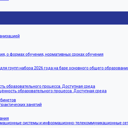
ганизацией
я, о формах обучения, нормативных сроках обучения
я групп набора 2026 года на базе основного общего образовани
ть образовательного процесса. Доступная среда
щённость образовательного процесса. Доступная среда
абинетов
практических занятий
тания
мационные системы и информационно-телекоммуникационные сети