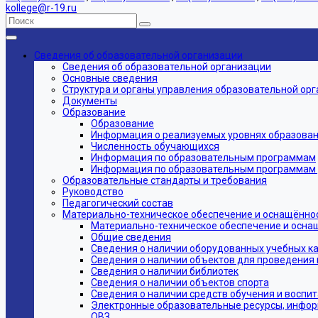
kollege@r-19.ru
Сведения об образовательной организации
Сведения об образовательной организации
Основные сведения
Структура и органы управления образовательной ор
Документы
Образование
Образование
Информация о реализуемых уровнях образовани
Численность обучающихся
Информация по образовательным программам
Информация по образовательным программам дл
Образовательные стандарты и требования
Руководство
Педагогический состав
Материально-техническое обеспечение и оснащённос
Материально-техническое обеспечение и осна
Общие сведения
Сведения о наличии оборудованных учебных к
Сведения о наличии объектов для проведения 
Сведения о наличии библиотек
Сведения о наличии объектов спорта
Сведения о наличии средств обучения и воспи
Электронные образовательные ресурсы, инфор
ОВЗ