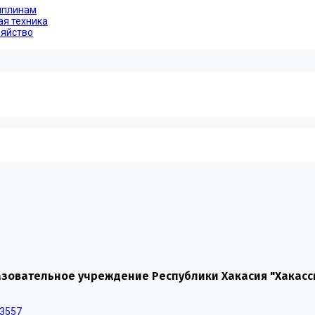
иплинам
ая техника
зяйство
зовательное учреждение Республики Хакасия "Хакасс
-3557