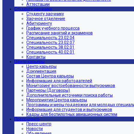
Аттестации
Студенту заочнику
Студенту заочнику
Заочное отделение
Абитуриенту
График учебного процесса
Расписание занятий и экзаменов
Специальность 23.02.04
Специальность 23.02.07
Специальность 38.02.01
Специальность 40.02.01
Контакты
Центр карьеры
Центр карьеры
Документация
Состав Центра карьеры
Информация для работодателей
Мониторинг востребованности выпускников
Партнеры (Договоры)
Дополнительные источники поиска работы
Мероприятия Центра карьеры
Программы и меры поддержки для молодых специал
Информация для студентов и выпускников
Кадры для беспилотных авиационных систем
Пресс-центр
Пресс-центр
Новости
Объявления