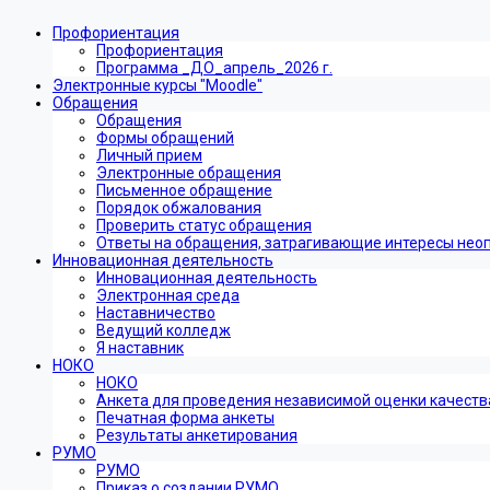
Профориентация
Профориентация
Программа _ДО_апрель_2026 г.
Электронные курсы "Moodle"
Обращения
Обращения
Формы обращений
Личный прием
Электронные обращения
Письменное обращение
Порядок обжалования
Проверить статус обращения
Ответы на обращения, затрагивающие интересы нео
Инновационная деятельность
Инновационная деятельность
Электронная среда
Наставничество
Ведущий колледж
Я наставник
НОКО
НОКО
Анкета для проведения независимой оценки качеств
Печатная форма анкеты
Результаты анкетирования
РУМО
РУМО
Приказ о создании РУМО