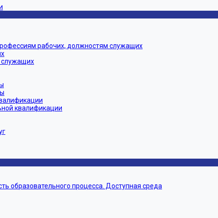
и
профессиям рабочих, должностям служащих
их
 служащих
ы
мы
квалификации
ьной квалификации
уг
ть образовательного процесса. Доступная среда