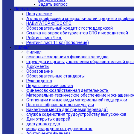
Задать вопрос
Поступление
Поступление
Атлас профессий и специальностей среднего профес
НАВИГАТОР ФГОС СПО
Образовательный кредит с господдержкой
Ссылка на опрос абитуриентов СПО и их родителей
Рейтинг лист 9 кл.
Рейтинг лист 11 кл (пополнеие)
Филиал
Филиал
основные сведения о филиале колледжа
структура и органы управления образовательной ор
Документы
Образование
Образовательные стандарты
Руководство
Педагогический состав
Финансово-хозяйственная деятельность
Материально-техническое обеспечение и оснащеннос
Стипендии и иные виды материальной поддержки
Платные образовательные услуги
Вакантные места для приема(перевода)
служба содействия трудоустройству выпускников
Дни открытых дверей
доступная среда
международное сотрудничество
Абитуриенту филиала