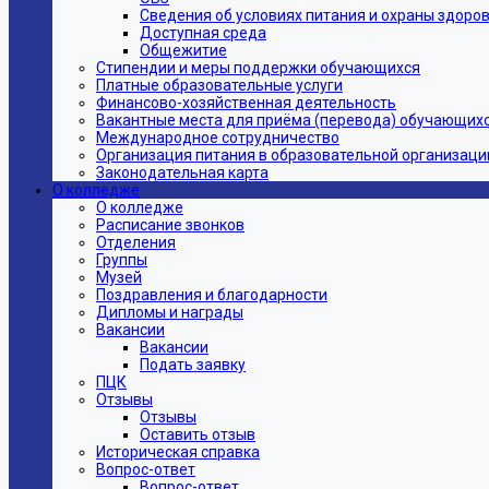
Сведения об условиях питания и охраны здоров
Доступная среда
Общежитие
Стипендии и меры поддержки обучающихся
Платные образовательные услуги
Финансово-хозяйственная деятельность
Вакантные места для приёма (перевода) обучающих
Международное сотрудничество
Организация питания в образовательной организаци
Законодательная карта
О колледже
О колледже
Расписание звонков
Отделения
Группы
Музей
Поздравления и благодарности
Дипломы и награды
Вакансии
Вакансии
Подать заявку
ПЦК
Отзывы
Отзывы
Оставить отзыв
Историческая справка
Вопрос-ответ
Вопрос-ответ