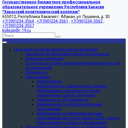
Государственное бюджетное профессиональное
образовательное учреждение Республики Хакасия
"Хакасский политехнический колледж"
655012, Республика Хакасия г. Абакан, ул. Пушкина, д. 30
+7(390)234-3564
,
+7(390)234-3561
,
+7(390)234-3562
,
+7(390)234-3557
kollege@r-19.ru
Сведения об образовательной организации
Сведения об образовательной организации
Основные сведения
Структура и органы управления образовательной
организацией
Документы
Образование
Образование
Информация о реализуемых уровнях
образования, о формах обучения,
нормативных сроках обучения
Численность обучающихся
Информация по образовательным
программам
Информация по образовательным
программам для групп набора 2026 года на
базе основного общего образования
Образовательные стандарты и требования