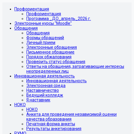
Профориентация
Профориентация
Программа _ДО_апрель_2026 г.
Электронные курсы "Moodle"
Обращения
Обращения
Формы обращений
Личный прием
Электронные обращения
Письменное обращение
Порядок обжалования
Проверить статус обращения
Ответы на обращения, затрагивающие интересы
неопределенных лиц
Инновационная деятельность
Инновационная деятельность
Электронная среда
Наставничество
Ведущий колледж
Я наставник
НОКО
НОКО
Анкета для проведения независимой оценки
качества образования
Печатная форма анкеты
Результаты анкетирования
РУМО