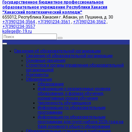
Государственное бюджетное профессиональное
образовательное учреждение Республики Хакасия
"Хакасский политехнический колледж"
655012, Республика Хакасия г. Абакан, ул. Пушкина, д. 30
+7(390)234-3564
,
+7(390)234-3561
,
+7(390)234-3562
,
+7(390)234-3557
kollege@r-19.ru
Сведения об образовательной организации
Сведения об образовательной организации
Основные сведения
Структура и органы управления образовательной
организацией
Документы
Образование
Образование
Информация о реализуемых уровнях
образования, о формах обучения,
нормативных сроках обучения
Численность обучающихся
Информация по образовательным
программам
Информация по образовательным
программам для групп набора 2026 года на
базе основного общего образования
Образовательные стандарты и требования