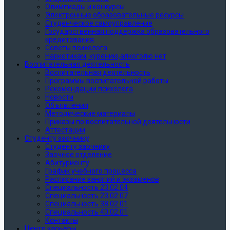
Олимпиады и конкурсы
Электронные образовательные ресурсы
Студенческое самоуправление
Государственная поддержка образовательного
кредитования
Советы психолога
Наркотикам, курению,алкоголю нет
Воспитательная деятельность
Воспитательная деятельность
Программы воспитательной работы
Рекомендации психолога
Новости
Объявления
Методические материалы
Приказы по воспитательной деятельности
Аттестации
Студенту заочнику
Студенту заочнику
Заочное отделение
Абитуриенту
График учебного процесса
Расписание занятий и экзаменов
Специальность 23.02.04
Специальность 23.02.07
Специальность 38.02.01
Специальность 40.02.01
Контакты
Центр карьеры