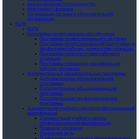
международное сотрудничество
Абитуриенту филиала
Организация питания в образовательной
организации
УЦПК
УЦПК
Программы профессионального обучения
Программы профессионального обучения
Программы профессиональной подготовки по
профессиям рабочих, должностям служащих
Программы переподготовки рабочих и
служащих
Программы повышения квалификации
рабочих, служащих
Дополнительные образовательные программы
Дополнительные образовательные
программы
Дополнительные общеразвивающие
программы
Дополнительные профессиональные
программы
Документация учебного центра профессиональной
квалификации
Документация учебного центра
профессиональной квалификации
Правовое основание
Локальные акты
Прейскурант цен платных образовательных