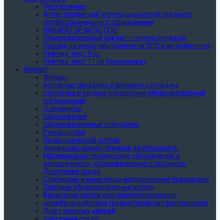
Поступление
Атлас профессий и специальностей среднего
профессионального образования
НАВИГАТОР ФГОС СПО
Образовательный кредит с господдержкой
Ссылка на опрос абитуриентов СПО и их родителей
Рейтинг лист 9 кл.
Рейтинг лист 11 кл (пополнеие)
Филиал
Филиал
основные сведения о филиале колледжа
структура и органы управления образовательной
организации
Документы
Образование
Образовательные стандарты
Руководство
Педагогический состав
Финансово-хозяйственная деятельность
Материально-техническое обеспечение и
оснащенность образовательного процесса.
Доступная среда
Стипендии и иные виды материальной поддержки
Платные образовательные услуги
Вакантные места для приема(перевода)
служба содействия трудоустройству выпускников
Дни открытых дверей
доступная среда