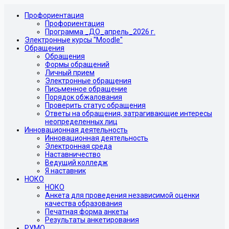
Профориентация
Профориентация
Программа _ДО_апрель_2026 г.
Электронные курсы "Moodle"
Обращения
Обращения
Формы обращений
Личный прием
Электронные обращения
Письменное обращение
Порядок обжалования
Проверить статус обращения
Ответы на обращения, затрагивающие интересы
неопределенных лиц
Инновационная деятельность
Инновационная деятельность
Электронная среда
Наставничество
Ведущий колледж
Я наставник
НОКО
НОКО
Анкета для проведения независимой оценки
качества образования
Печатная форма анкеты
Результаты анкетирования
РУМО