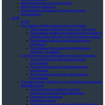
международное сотрудничество
Абитуриенту филиала
Организация питания в образовательной
организации
УЦПК
УЦПК
Программы профессионального обучения
Программы профессионального обучения
Программы профессиональной подготовки по
профессиям рабочих, должностям служащих
Программы переподготовки рабочих и
служащих
Программы повышения квалификации
рабочих, служащих
Дополнительные образовательные программы
Дополнительные образовательные
программы
Дополнительные общеразвивающие
программы
Дополнительные профессиональные
программы
Документация учебного центра профессиональной
квалификации
Документация учебного центра
профессиональной квалификации
Правовое основание
Локальные акты
Прейскурант цен платных образовательных