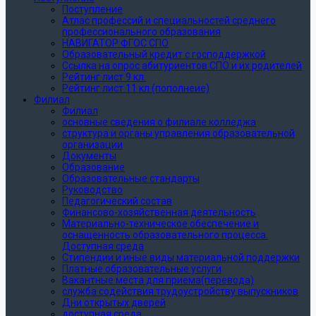
Поступление
Атлас профессий и специальностей среднего
профессионального образования
НАВИГАТОР ФГОС СПО
Образовательный кредит с господдержкой
Ссылка на опрос абитуриентов СПО и их родителей
Рейтинг лист 9 кл.
Рейтинг лист 11 кл (пополнеие)
Филиал
Филиал
основные сведения о филиале колледжа
структура и органы управления образовательной
организации
Документы
Образование
Образовательные стандарты
Руководство
Педагогический состав
Финансово-хозяйственная деятельность
Материально-техническое обеспечение и
оснащенность образовательного процесса.
Доступная среда
Стипендии и иные виды материальной поддержки
Платные образовательные услуги
Вакантные места для приема(перевода)
служба содействия трудоустройству выпускников
Дни открытых дверей
доступная среда