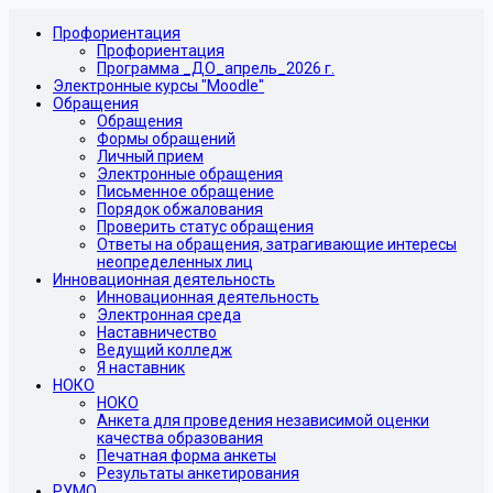
Профориентация
Профориентация
Программа _ДО_апрель_2026 г.
Электронные курсы "Moodle"
Обращения
Обращения
Формы обращений
Личный прием
Электронные обращения
Письменное обращение
Порядок обжалования
Проверить статус обращения
Ответы на обращения, затрагивающие интересы
неопределенных лиц
Инновационная деятельность
Инновационная деятельность
Электронная среда
Наставничество
Ведущий колледж
Я наставник
НОКО
НОКО
Анкета для проведения независимой оценки
качества образования
Печатная форма анкеты
Результаты анкетирования
РУМО