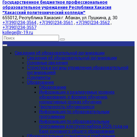
Государственное бюджетное профессиональное
образовательное учреждение Республики Хакасия
"Хакасский политехнический колледж"
655012, Республика Хакасия г. Абакан, ул. Пушкина, д. 30
+7(390)234-3564
,
+7(390)234-3561
,
+7(390)234-3562
,
+7(390)234-3557
kollege@r-19.ru
Сведения об образовательной организации
Сведения об образовательной организации
Основные сведения
Структура и органы управления образовательной
организацией
Документы
Образование
Образование
Информация о реализуемых уровнях
образования, о формах обучения,
нормативных сроках обучения
Численность обучающихся
Информация по образовательным
программам
Информация по образовательным
программам для групп набора 2026 года на
базе основного общего образования
Образовательные стандарты и требования