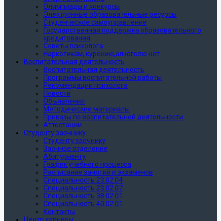
Олимпиады и конкурсы
Электронные образовательные ресурсы
Студенческое самоуправление
Государственная поддержка образовательного
кредитования
Советы психолога
Наркотикам, курению,алкоголю нет
Воспитательная деятельность
Воспитательная деятельность
Программы воспитательной работы
Рекомендации психолога
Новости
Объявления
Методические материалы
Приказы по воспитательной деятельности
Аттестации
Студенту заочнику
Студенту заочнику
Заочное отделение
Абитуриенту
График учебного процесса
Расписание занятий и экзаменов
Специальность 23.02.04
Специальность 23.02.07
Специальность 38.02.01
Специальность 40.02.01
Контакты
Центр карьеры