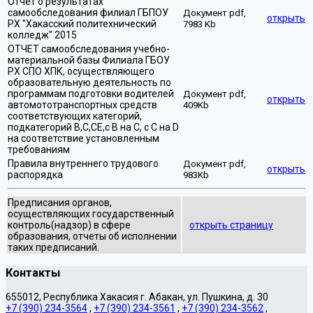
Отчет о результатах
самообследования филиал ГБПОУ
Документ pdf,
открыть
РХ "Хакасский политехнический
7983 Kb
колледж" 2015
ОТЧЕТ самообследования учебно-
материальной базы Филиала ГБОУ
РХ СПО ХПК, осуществляющего
образовательную деятельность по
программам подготовки водителей
Документ pdf,
открыть
автомототранспортных средств
409Kb
соответствующих категорий,
подкатегорий B,C,CE,с В на С, с С на D
на соответствие установленным
требованиям
Правила внутреннего трудового
Документ pdf,
открыть
распорядка
983Kb
Предписания органов,
осуществляющих государственный
контроль(надзор) в сфере
открыть страницу
образования, отчеты об исполнении
таких предписаний.
Контакты
655012, Республика Хакасия г. Абакан, ул. Пушкина, д. 30
+7 (390) 234-3564
,
+7 (390) 234-3561
,
+7 (390) 234-3562
,