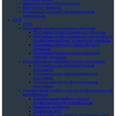
международное сотрудничество
Абитуриенту филиала
Организация питания в образовательной
организации
УЦПК
УЦПК
Программы профессионального обучения
Программы профессионального обучения
Программы профессиональной подготовки по
профессиям рабочих, должностям служащих
Программы переподготовки рабочих и
служащих
Программы повышения квалификации
рабочих, служащих
Дополнительные образовательные программы
Дополнительные образовательные
программы
Дополнительные общеразвивающие
программы
Дополнительные профессиональные
программы
Документация учебного центра профессиональной
квалификации
Документация учебного центра
профессиональной квалификации
Правовое основание
Локальные акты
Прейскурант цен платных образовательных