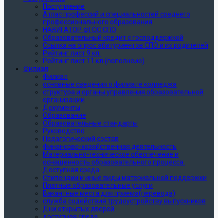
Поступление
Атлас профессий и специальностей среднего
профессионального образования
НАВИГАТОР ФГОС СПО
Образовательный кредит с господдержкой
Ссылка на опрос абитуриентов СПО и их родителей
Рейтинг лист 9 кл.
Рейтинг лист 11 кл (пополнеие)
Филиал
Филиал
основные сведения о филиале колледжа
структура и органы управления образовательной
организации
Документы
Образование
Образовательные стандарты
Руководство
Педагогический состав
Финансово-хозяйственная деятельность
Материально-техническое обеспечение и
оснащенность образовательного процесса.
Доступная среда
Стипендии и иные виды материальной поддержки
Платные образовательные услуги
Вакантные места для приема(перевода)
служба содействия трудоустройству выпускников
Дни открытых дверей
доступная среда