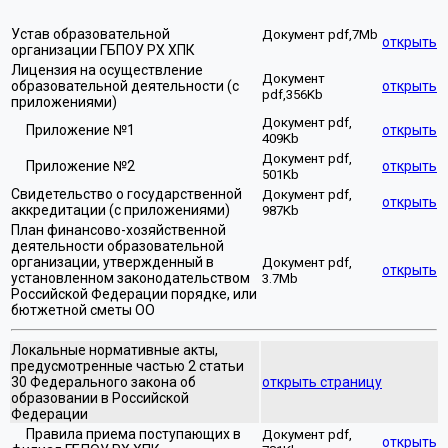
Устав образовательной
Документ pdf,7Mb
открыть
организации ГБПОУ РХ ХПК
Лицензия на осуществление
Документ
образовательной деятельности (с
открыть
pdf,356Kb
приложениями)
Документ pdf,
Приложение №1
открыть
409Kb
Документ pdf,
Приложение №2
открыть
501Kb
Свидетельство о государственной
Документ pdf,
открыть
аккредитации (с приложениями)
987Kb
План финансово-хозяйственной
деятельности образовательной
организации, утвержденный в
Документ pdf,
открыть
установленном законодательством
3.7Mb
Российской Федерации порядке, или
бютжетной сметы ОО
Локальные нормативные акты,
предусмотренные частью 2 статьи
30 Федерального закона об
открыть страницу
образовании в Российской
Федерации
Правила приема поступающих в
Документ pdf,
открыть