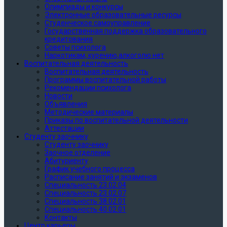
Олимпиады и конкурсы
Электронные образовательные ресурсы
Студенческое самоуправление
Государственная поддержка образовательного
кредитования
Советы психолога
Наркотикам, курению,алкоголю нет
Воспитательная деятельность
Воспитательная деятельность
Программы воспитательной работы
Рекомендации психолога
Новости
Объявления
Методические материалы
Приказы по воспитательной деятельности
Аттестации
Студенту заочнику
Студенту заочнику
Заочное отделение
Абитуриенту
График учебного процесса
Расписание занятий и экзаменов
Специальность 23.02.04
Специальность 23.02.07
Специальность 38.02.01
Специальность 40.02.01
Контакты
Центр карьеры