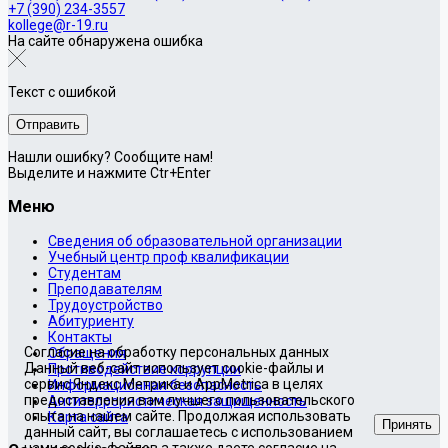
+7 (390) 234-3557
kollege@r-19.ru
На сайте обнаружена ошибка
Текст с ошибкой
Нашли ошибку? Сообщите нам!
Выделите и нажмите Ctr+Enter
Меню
Сведения об образовательной организации
Учебный центр проф квалификации
Студентам
Преподавателям
Трудоустройство
Абитуриенту
Контакты
Согласие на обработку персональных данных
Обращения
Данный веб-сайт использует cookie-файлы и
Противодействие коррупции
сервис Яндекс.Метрика и AppMetrica в целях
Информационная безопасность
предоставления вам лучшего пользовательского
Антитеррористическая защищенность
опыта на нашем сайте. Продолжая использовать
Карта сайта
Принять
данный сайт, вы соглашаетесь с использованием