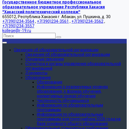
Государственное бюджетное профессиональное
образовательное учреждение Республики Хакасия
"Хакасский политехнический колледж"
655012, Республика Хакасия г. Абакан, ул. Пушкина, д. 30
+7(390)234-3564
,
+7(390)234-3561
,
+7(390)234-3562
,
+7(390)234-3557
kollege@r-19.ru
Сведения об образовательной организации
Сведения об образовательной организации
Основные сведения
Структура и органы управления образовательной
организацией
Документы
Образование
Образование
Информация о реализуемых уровнях
образования, о формах обучения,
нормативных сроках обучения
Численность обучающихся
Информация по образовательным
программам
Информация по образовательным
программам для групп набора 2026 года на
базе основного общего образования
Образовательные стандарты и требования