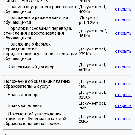
филиал ГБПОУ РХ ХПК
781Kb
Правила внутреннего распорядка
Документ pdf,
открыть
обучающихся
409Kb
Положение о режиме занятия
Документ
открыть
обучающихся
pdf, 1.2Mb
Порядок и основания перевода,
Документ pdf,
отчисления и восстановления
открыть
451Kb
обучающихся
Положение о формах,
периодичности и
Документ pdf,
открыть
порядке промежуточной аттестации
279 Kb
обучающихся
Документ pdf,
Коллективный договор
открыть
661Kb
Положение об оказании платных
Документ pdf,
открыть
образовательных услуг
1Mb
Документ pdf,
Бланк договора
открыть
325Kb
Документ pdf,
Бланк заявления
открыть
7Mb
Документ об утверждении
Документ pdf,
стоимости обучения по каждой
открыть
28Kb
образовательной программе