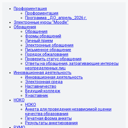
Профориентация
Профориентация
Программа _ДО_апрель_2026 г.
Электронные курсы "Moodle"
Обращения
Обращения
Формы обращений
Личный прием
Электронные обращения
Письменное обращение
Порядок обжалования
Проверить статус обращения
Ответы на обращения, затрагивающие интересы
неопределенных лиц
Инновационная деятельность
Инновационная деятельность
Электронная среда
Наставничество
Ведущий колледж
Я наставник
НОКО
НОКО
Анкета для проведения независимой оценки
качества образования
Печатная форма анкеты
Результаты анкетирования
РУМО