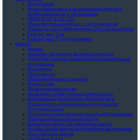
Поступление
Атлас профессий и специальностей среднего
профессионального образования
НАВИГАТОР ФГОС СПО
Образовательный кредит с господдержкой
Ссылка на опрос абитуриентов СПО и их родителей
Рейтинг лист 9 кл.
Рейтинг лист 11 кл (пополнеие)
Филиал
Филиал
основные сведения о филиале колледжа
структура и органы управления образовательной
организации
Документы
Образование
Образовательные стандарты
Руководство
Педагогический состав
Финансово-хозяйственная деятельность
Материально-техническое обеспечение и
оснащенность образовательного процесса.
Доступная среда
Стипендии и иные виды материальной поддержки
Платные образовательные услуги
Вакантные места для приема(перевода)
служба содействия трудоустройству выпускников
Дни открытых дверей
доступная среда