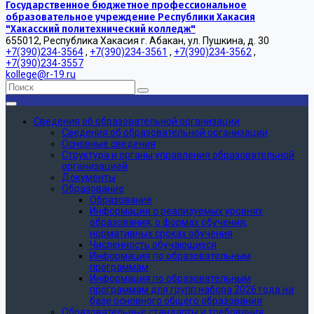
Государственное бюджетное профессиональное
образовательное учреждение Республики Хакасия
"Хакасский политехнический колледж"
655012, Республика Хакасия г. Абакан, ул. Пушкина, д. 30
+7(390)234-3564
,
+7(390)234-3561
,
+7(390)234-3562
,
+7(390)234-3557
kollege@r-19.ru
Сведения об образовательной организации
Сведения об образовательной организации
Основные сведения
Структура и органы управления образовательной
организацией
Документы
Образование
Образование
Информация о реализуемых уровнях
образования, о формах обучения,
нормативных сроках обучения
Численность обучающихся
Информация по образовательным
программам
Информация по образовательным
программам для групп набора 2026 года на
базе основного общего образования
Образовательные стандарты и требования