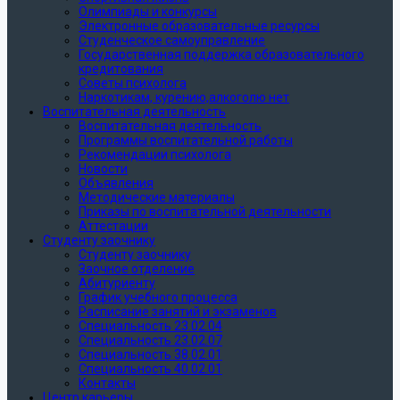
Олимпиады и конкурсы
Электронные образовательные ресурсы
Студенческое самоуправление
Государственная поддержка образовательного
кредитования
Советы психолога
Наркотикам, курению,алкоголю нет
Воспитательная деятельность
Воспитательная деятельность
Программы воспитательной работы
Рекомендации психолога
Новости
Объявления
Методические материалы
Приказы по воспитательной деятельности
Аттестации
Студенту заочнику
Студенту заочнику
Заочное отделение
Абитуриенту
График учебного процесса
Расписание занятий и экзаменов
Специальность 23.02.04
Специальность 23.02.07
Специальность 38.02.01
Специальность 40.02.01
Контакты
Центр карьеры