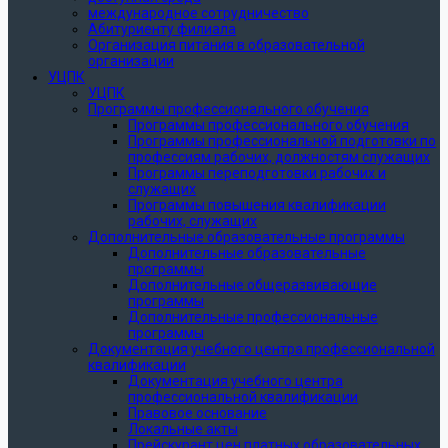
международное сотрудничество
Абитуриенту филиала
Организация питания в образовательной
организации
УЦПК
УЦПК
Программы профессионального обучения
Программы профессионального обучения
Программы профессиональной подготовки по
профессиям рабочих, должностям служащих
Программы переподготовки рабочих и
служащих
Программы повышения квалификации
рабочих, служащих
Дополнительные образовательные программы
Дополнительные образовательные
программы
Дополнительные общеразвивающие
программы
Дополнительные профессиональные
программы
Документация учебного центра профессиональной
квалификации
Документация учебного центра
профессиональной квалификации
Правовое основание
Локальные акты
Прейскурант цен платных образовательных