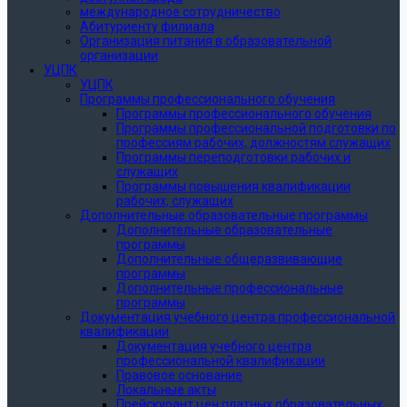
международное сотрудничество
Абитуриенту филиала
Организация питания в образовательной
организации
УЦПК
УЦПК
Программы профессионального обучения
Программы профессионального обучения
Программы профессиональной подготовки по
профессиям рабочих, должностям служащих
Программы переподготовки рабочих и
служащих
Программы повышения квалификации
рабочих, служащих
Дополнительные образовательные программы
Дополнительные образовательные
программы
Дополнительные общеразвивающие
программы
Дополнительные профессиональные
программы
Документация учебного центра профессиональной
квалификации
Документация учебного центра
профессиональной квалификации
Правовое основание
Локальные акты
Прейскурант цен платных образовательных