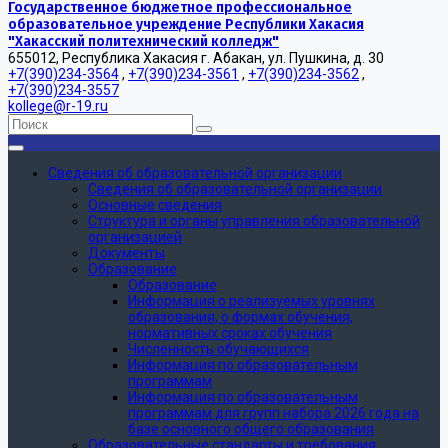
Государственное бюджетное профессиональное
образовательное учреждение Республики Хакасия
"Хакасский политехнический колледж"
655012, Республика Хакасия г. Абакан, ул. Пушкина, д. 30
+7(390)234-3564
,
+7(390)234-3561
,
+7(390)234-3562
,
+7(390)234-3557
kollege@r-19.ru
Сведения об образовательной организации
Сведения об образовательной организации
Основные сведения
Структура и органы управления образовательной
организацией
Документы
Образование
Образование
Информация о реализуемых уровнях
образования, о формах обучения,
нормативных сроках обучения
Численность обучающихся
Информация по образовательным
программам
Информация по образовательным
программам для групп набора 2026 года на
базе основного общего образования
Образовательные стандарты и требования