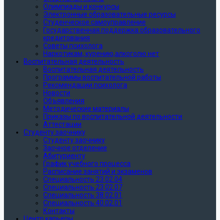
Олимпиады и конкурсы
Электронные образовательные ресурсы
Студенческое самоуправление
Государственная поддержка образовательного
кредитования
Советы психолога
Наркотикам, курению,алкоголю нет
Воспитательная деятельность
Воспитательная деятельность
Программы воспитательной работы
Рекомендации психолога
Новости
Объявления
Методические материалы
Приказы по воспитательной деятельности
Аттестации
Студенту заочнику
Студенту заочнику
Заочное отделение
Абитуриенту
График учебного процесса
Расписание занятий и экзаменов
Специальность 23.02.04
Специальность 23.02.07
Специальность 38.02.01
Специальность 40.02.01
Контакты
Центр карьеры