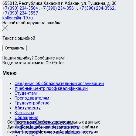
655012, Республика Хакасия г. Абакан, ул. Пушкина, д. 30
+7 (390) 234-3564
,
+7 (390) 234-3561
,
+7 (390) 234-3562
,
+7 (390) 234-3557
kollege@r-19.ru
На сайте обнаружена ошибка
Текст с ошибкой
Нашли ошибку? Сообщите нам!
Выделите и нажмите Ctr+Enter
Меню
Сведения об образовательной организации
Учебный центр проф квалификации
Студентам
Преподавателям
Трудоустройство
Абитуриенту
Контакты
Обращения
Согласие на обработку персональных данных
Противодействие коррупции
Данный веб-сайт использует cookie-файлы и
Информационная безопасность
сервис Яндекс.Метрика и AppMetrica в целях
Антитеррористическая защищенность