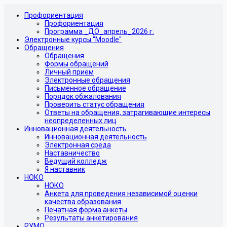
Профориентация
Профориентация
Программа _ДО_апрель_2026 г.
Электронные курсы "Moodle"
Обращения
Обращения
Формы обращений
Личный прием
Электронные обращения
Письменное обращение
Порядок обжалования
Проверить статус обращения
Ответы на обращения, затрагивающие интересы
неопределенных лиц
Инновационная деятельность
Инновационная деятельность
Электронная среда
Наставничество
Ведущий колледж
Я наставник
НОКО
НОКО
Анкета для проведения независимой оценки
качества образования
Печатная форма анкеты
Результаты анкетирования
РУМО