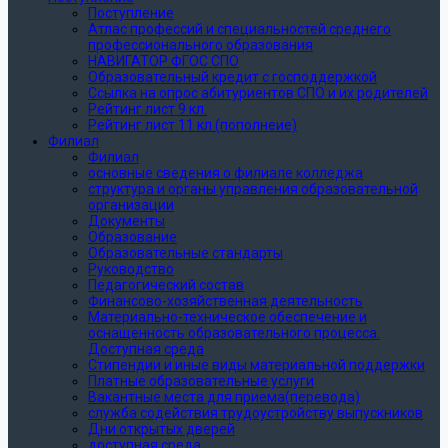
Поступление
Атлас профессий и специальностей среднего
профессионального образования
НАВИГАТОР ФГОС СПО
Образовательный кредит с господдержкой
Ссылка на опрос абитуриентов СПО и их родителей
Рейтинг лист 9 кл.
Рейтинг лист 11 кл (пополнеие)
Филиал
Филиал
основные сведения о филиале колледжа
структура и органы управления образовательной
организации
Документы
Образование
Образовательные стандарты
Руководство
Педагогический состав
Финансово-хозяйственная деятельность
Материально-техническое обеспечение и
оснащенность образовательного процесса.
Доступная среда
Стипендии и иные виды материальной поддержки
Платные образовательные услуги
Вакантные места для приема(перевода)
служба содействия трудоустройству выпускников
Дни открытых дверей
доступная среда