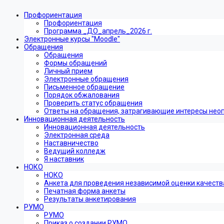
Профориентация
Профориентация
Программа _ДО_апрель_2026 г.
Электронные курсы "Moodle"
Обращения
Обращения
Формы обращений
Личный прием
Электронные обращения
Письменное обращение
Порядок обжалования
Проверить статус обращения
Ответы на обращения, затрагивающие интересы нео
Инновационная деятельность
Инновационная деятельность
Электронная среда
Наставничество
Ведущий колледж
Я наставник
НОКО
НОКО
Анкета для проведения независимой оценки качеств
Печатная форма анкеты
Результаты анкетирования
РУМО
РУМО
Приказ о создании РУМО