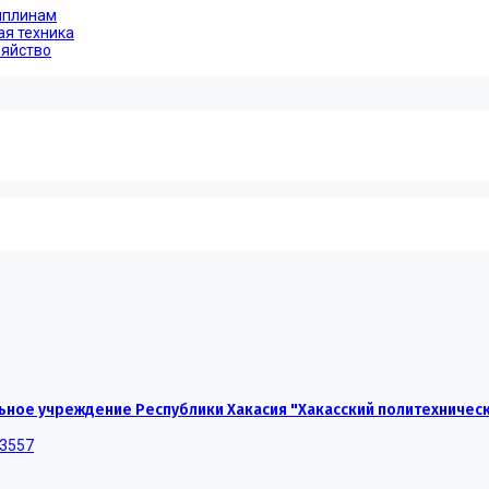
иплинам
ая техника
зяйство
ное учреждение Республики Хакасия "Хакасский политехничес
-3557