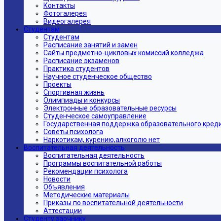
Контакты
Фотогалерея
Видеогалерея
Студентам
Студентам
Расписание занятий и замен
Сайты предметно-цикловых комиссий колледжа
Расписание экзаменов
Практика студентов
Научное студенческое общество
Проекты
Спортивная жизнь
Олимпиады и конкурсы
Электронные образовательные ресурсы
Студенческое самоуправление
Государственная поддержка образовательного кред
Советы психолога
Наркотикам, курению,алкоголю нет
Воспитательная деятельность
Воспитательная деятельность
Программы воспитательной работы
Рекомендации психолога
Новости
Объявления
Методические материалы
Приказы по воспитательной деятельности
Аттестации
Студенту заочнику