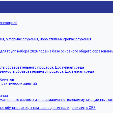
ганизацией
я, о формах обучения, нормативных сроках обучения
я групп набора 2026 года на базе основного общего образовани
ть образовательного процесса. Доступная среда
щённость образовательного процесса. Доступная среда
абинетов
практических занятий
тания
мационные системы и информационно-телекоммуникационные сети
ья обучающихся, в том числе для инвалидов и лиц с ОВЗ