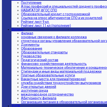
Поступление
Атлас профессий и специальностей среднего профес
НАВИГАТОР ФГОС СПО
Образовательный кредит с господдержкой
Ссылка на опрос абитуриентов СПО и их родителей
Рейтинг лист 9 кл.
Рейтинг лист 11 кл (пополнеие)
Филиал
Филиал
основные сведения о филиале колледжа
структура и органы управления образовательной ор
Документы
Образование
Образовательные стандарты
Руководство
Педагогический состав
Финансово-хозяйственная деятельность
Материально-техническое обеспечение и оснащеннос
Стипендии и иные виды материальной поддержки
Платные образовательные услуги
Вакантные места для приема(перевода)
служба содействия трудоустройству выпускников
Дни открытых дверей
доступная среда
международное сотрудничество
Абитуриенту филиала
Организация питания в образовательной организаци
УЦПК