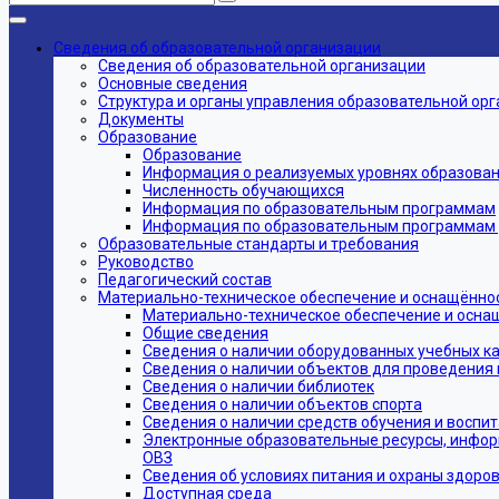
Сведения об образовательной организации
Сведения об образовательной организации
Основные сведения
Структура и органы управления образовательной ор
Документы
Образование
Образование
Информация о реализуемых уровнях образовани
Численность обучающихся
Информация по образовательным программам
Информация по образовательным программам дл
Образовательные стандарты и требования
Руководство
Педагогический состав
Материально-техническое обеспечение и оснащённос
Материально-техническое обеспечение и осна
Общие сведения
Сведения о наличии оборудованных учебных к
Сведения о наличии объектов для проведения 
Сведения о наличии библиотек
Сведения о наличии объектов спорта
Сведения о наличии средств обучения и воспи
Электронные образовательные ресурсы, инфор
ОВЗ
Сведения об условиях питания и охраны здоров
Доступная среда