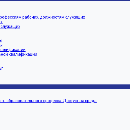
профессиям рабочих, должностям служащих
их
 служащих
ы
мы
квалификации
ьной квалификации
уг
ть образовательного процесса. Доступная среда