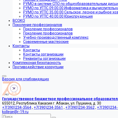
РУМО в системе СПО по общеобразовательным дисц
РУМО по УГПС 09.00.00 Информатика и вычислительн
РУМО по УГПС 35.00.00 Сельское, лесное и рыбное хо
РУМО по УГПС 40.00.00 Юриспруденция
ВСОКО
Поколение профессионалов
Поколение профессионалов
Поколение профессионалов
Учебно-производственный комплекс
Современные мастерские
Контакты
Контакты
Контакты организации
Реквизиты организации
Комплексная безопасность
Противодействие коррупции
Версия для слабовидящих
Государственное бюджетное профессиональное образователь
655012, Республика Хакасия г. Абакан, ул. Пушкина, д. 30
+7(390)234-3564
,
+7(390)234-3561
,
+7(390)234-3562
,
+7(390)234
kollege@r-19.ru