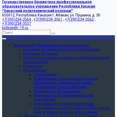
Государственное бюджетное профессиональное
образовательное учреждение Республики Хакасия
"Хакасский политехнический колледж"
655012, Республика Хакасия г. Абакан, ул. Пушкина, д. 30
+7(390)234-3564
,
+7(390)234-3561
,
+7(390)234-3562
,
+7(390)234-3557
kollege@r-19.ru
Сведения об образовательной организации
Сведения об образовательной организации
Основные сведения
Структура и органы управления образовательной
организацией
Документы
Образование
Образование
Информация о реализуемых уровнях
образования, о формах обучения,
нормативных сроках обучения
Численность обучающихся
Информация по образовательным
программам
Информация по образовательным
программам для групп набора 2026 года на
базе основного общего образования
Образовательные стандарты и требования