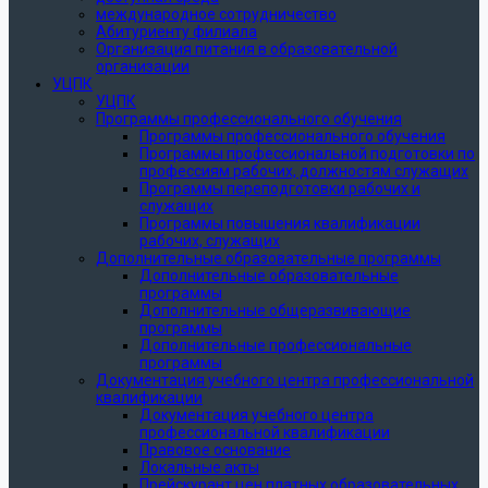
международное сотрудничество
Абитуриенту филиала
Организация питания в образовательной
организации
УЦПК
УЦПК
Программы профессионального обучения
Программы профессионального обучения
Программы профессиональной подготовки по
профессиям рабочих, должностям служащих
Программы переподготовки рабочих и
служащих
Программы повышения квалификации
рабочих, служащих
Дополнительные образовательные программы
Дополнительные образовательные
программы
Дополнительные общеразвивающие
программы
Дополнительные профессиональные
программы
Документация учебного центра профессиональной
квалификации
Документация учебного центра
профессиональной квалификации
Правовое основание
Локальные акты
Прейскурант цен платных образовательных