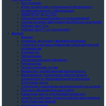
Поступление
Атлас профессий и специальностей среднего
профессионального образования
НАВИГАТОР ФГОС СПО
Образовательный кредит с господдержкой
Ссылка на опрос абитуриентов СПО и их родителей
Рейтинг лист 9 кл.
Рейтинг лист 11 кл (пополнеие)
Филиал
Филиал
основные сведения о филиале колледжа
структура и органы управления образовательной
организации
Документы
Образование
Образовательные стандарты
Руководство
Педагогический состав
Финансово-хозяйственная деятельность
Материально-техническое обеспечение и
оснащенность образовательного процесса.
Доступная среда
Стипендии и иные виды материальной поддержки
Платные образовательные услуги
Вакантные места для приема(перевода)
служба содействия трудоустройству выпускников
Дни открытых дверей
доступная среда