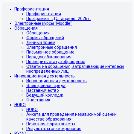
Профориентация
Профориентация
Программа _ДО_апрель_2026 г.
Электронные курсы "Moodle"
Обращения
Обращения
Формы обращений
Личный прием
Электронные обращения
Письменное обращение
Порядок обжалования
Проверить статус обращения
Ответы на обращения, затрагивающие интересы
неопределенных лиц
Инновационная деятельность
Инновационная деятельность
Электронная среда
Наставничество
Ведущий колледж
Я наставник
НОКО
НОКО
Анкета для проведения независимой оценки
качества образования
Печатная форма анкеты
Результаты анкетирования
РУМО