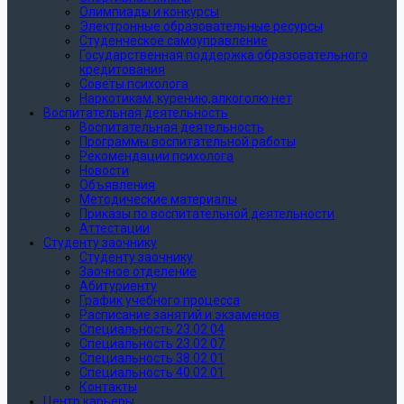
Олимпиады и конкурсы
Электронные образовательные ресурсы
Студенческое самоуправление
Государственная поддержка образовательного
кредитования
Советы психолога
Наркотикам, курению,алкоголю нет
Воспитательная деятельность
Воспитательная деятельность
Программы воспитательной работы
Рекомендации психолога
Новости
Объявления
Методические материалы
Приказы по воспитательной деятельности
Аттестации
Студенту заочнику
Студенту заочнику
Заочное отделение
Абитуриенту
График учебного процесса
Расписание занятий и экзаменов
Специальность 23.02.04
Специальность 23.02.07
Специальность 38.02.01
Специальность 40.02.01
Контакты
Центр карьеры