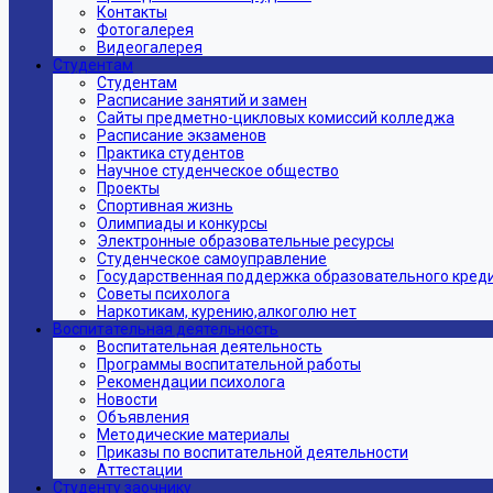
Контакты
Фотогалерея
Видеогалерея
Студентам
Студентам
Расписание занятий и замен
Сайты предметно-цикловых комиссий колледжа
Расписание экзаменов
Практика студентов
Научное студенческое общество
Проекты
Спортивная жизнь
Олимпиады и конкурсы
Электронные образовательные ресурсы
Студенческое самоуправление
Государственная поддержка образовательного кред
Советы психолога
Наркотикам, курению,алкоголю нет
Воспитательная деятельность
Воспитательная деятельность
Программы воспитательной работы
Рекомендации психолога
Новости
Объявления
Методические материалы
Приказы по воспитательной деятельности
Аттестации
Студенту заочнику