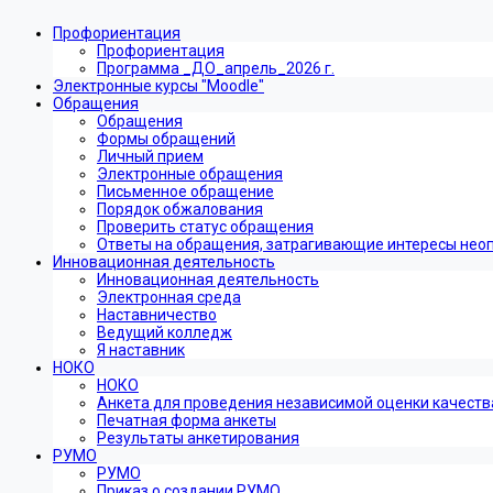
Профориентация
Профориентация
Программа _ДО_апрель_2026 г.
Электронные курсы "Moodle"
Обращения
Обращения
Формы обращений
Личный прием
Электронные обращения
Письменное обращение
Порядок обжалования
Проверить статус обращения
Ответы на обращения, затрагивающие интересы нео
Инновационная деятельность
Инновационная деятельность
Электронная среда
Наставничество
Ведущий колледж
Я наставник
НОКО
НОКО
Анкета для проведения независимой оценки качеств
Печатная форма анкеты
Результаты анкетирования
РУМО
РУМО
Приказ о создании РУМО