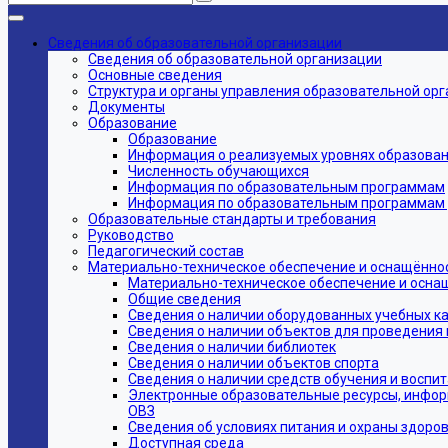
Сведения об образовательной организации
Сведения об образовательной организации
Основные сведения
Структура и органы управления образовательной ор
Документы
Образование
Образование
Информация о реализуемых уровнях образовани
Численность обучающихся
Информация по образовательным программам
Информация по образовательным программам дл
Образовательные стандарты и требования
Руководство
Педагогический состав
Материально-техническое обеспечение и оснащённос
Материально-техническое обеспечение и осна
Общие сведения
Сведения о наличии оборудованных учебных к
Сведения о наличии объектов для проведения 
Сведения о наличии библиотек
Сведения о наличии объектов спорта
Сведения о наличии средств обучения и воспи
Электронные образовательные ресурсы, инфор
ОВЗ
Сведения об условиях питания и охраны здоров
Доступная среда