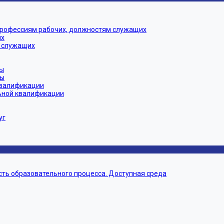
профессиям рабочих, должностям служащих
их
 служащих
ы
мы
квалификации
ьной квалификации
уг
ть образовательного процесса. Доступная среда