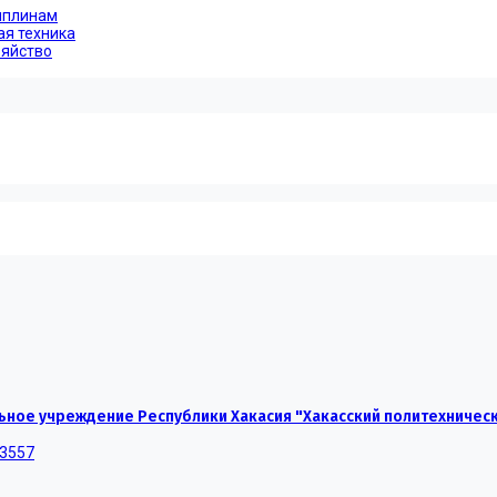
иплинам
ая техника
зяйство
ное учреждение Республики Хакасия "Хакасский политехничес
-3557