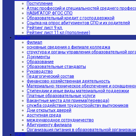
Поступление
Атлас профессий и специальностей среднего профес
НАВИГАТОР ФГОС СПО
Образовательный кредит с господдержкой
Ссылка на опрос абитуриентов СПО и их родителей
Рейтинг лист 9 кл.
Рейтинг лист 11 кл (пополнеие)
Филиал
Филиал
основные сведения о филиале колледжа
структура и органы управления образовательной ор
Документы
Образование
Образовательные стандарты
Руководство
Педагогический состав
Финансово-хозяйственная деятельность
Материально-техническое обеспечение и оснащеннос
Стипендии и иные виды материальной поддержки
Платные образовательные услуги
Вакантные места для приема(перевода)
служба содействия трудоустройству выпускников
Дни открытых дверей
доступная среда
международное сотрудничество
Абитуриенту филиала
Организация питания в образовательной организаци
УЦПК