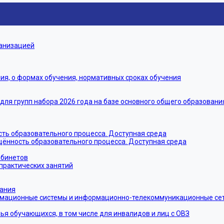
ганизацией
я, о формах обучения, нормативных сроках обучения
я групп набора 2026 года на базе основного общего образовани
ть образовательного процесса. Доступная среда
щённость образовательного процесса. Доступная среда
абинетов
практических занятий
тания
мационные системы и информационно-телекоммуникационные сети
ья обучающихся, в том числе для инвалидов и лиц с ОВЗ