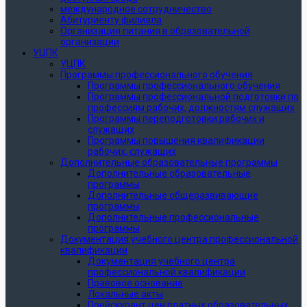
международное сотрудничество
Абитуриенту филиала
Организация питания в образовательной
организации
УЦПК
УЦПК
Программы профессионального обучения
Программы профессионального обучения
Программы профессиональной подготовки по
профессиям рабочих, должностям служащих
Программы переподготовки рабочих и
служащих
Программы повышения квалификации
рабочих, служащих
Дополнительные образовательные программы
Дополнительные образовательные
программы
Дополнительные общеразвивающие
программы
Дополнительные профессиональные
программы
Документация учебного центра профессиональной
квалификации
Документация учебного центра
профессиональной квалификации
Правовое основание
Локальные акты
Прейскурант цен платных образовательных