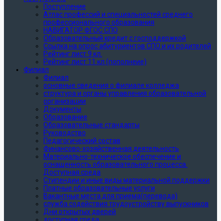
Поступление
Атлас профессий и специальностей среднего
профессионального образования
НАВИГАТОР ФГОС СПО
Образовательный кредит с господдержкой
Ссылка на опрос абитуриентов СПО и их родителей
Рейтинг лист 9 кл.
Рейтинг лист 11 кл (пополнеие)
Филиал
Филиал
основные сведения о филиале колледжа
структура и органы управления образовательной
организации
Документы
Образование
Образовательные стандарты
Руководство
Педагогический состав
Финансово-хозяйственная деятельность
Материально-техническое обеспечение и
оснащенность образовательного процесса.
Доступная среда
Стипендии и иные виды материальной поддержки
Платные образовательные услуги
Вакантные места для приема(перевода)
служба содействия трудоустройству выпускников
Дни открытых дверей
доступная среда