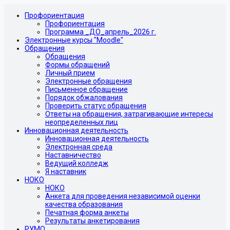
Профориентация
Профориентация
Программа _ДО_апрель_2026 г.
Электронные курсы "Moodle"
Обращения
Обращения
Формы обращений
Личный прием
Электронные обращения
Письменное обращение
Порядок обжалования
Проверить статус обращения
Ответы на обращения, затрагивающие интересы
неопределенных лиц
Инновационная деятельность
Инновационная деятельность
Электронная среда
Наставничество
Ведущий колледж
Я наставник
НОКО
НОКО
Анкета для проведения независимой оценки
качества образования
Печатная форма анкеты
Результаты анкетирования
РУМО