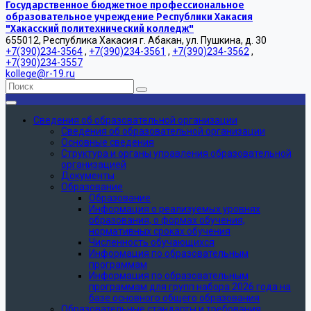
Государственное бюджетное профессиональное
образовательное учреждение Республики Хакасия
"Хакасский политехнический колледж"
655012, Республика Хакасия г. Абакан, ул. Пушкина, д. 30
+7(390)234-3564
,
+7(390)234-3561
,
+7(390)234-3562
,
+7(390)234-3557
kollege@r-19.ru
Сведения об образовательной организации
Сведения об образовательной организации
Основные сведения
Структура и органы управления образовательной
организацией
Документы
Образование
Образование
Информация о реализуемых уровнях
образования, о формах обучения,
нормативных сроках обучения
Численность обучающихся
Информация по образовательным
программам
Информация по образовательным
программам для групп набора 2026 года на
базе основного общего образования
Образовательные стандарты и требования