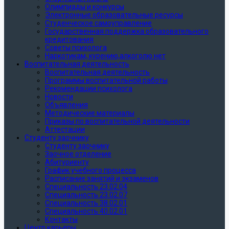
Олимпиады и конкурсы
Электронные образовательные ресурсы
Студенческое самоуправление
Государственная поддержка образовательного
кредитования
Советы психолога
Наркотикам, курению,алкоголю нет
Воспитательная деятельность
Воспитательная деятельность
Программы воспитательной работы
Рекомендации психолога
Новости
Объявления
Методические материалы
Приказы по воспитательной деятельности
Аттестации
Студенту заочнику
Студенту заочнику
Заочное отделение
Абитуриенту
График учебного процесса
Расписание занятий и экзаменов
Специальность 23.02.04
Специальность 23.02.07
Специальность 38.02.01
Специальность 40.02.01
Контакты
Центр карьеры