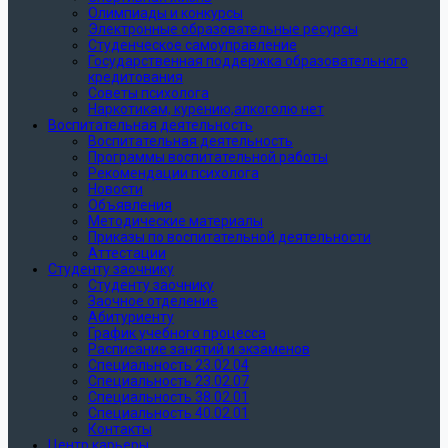
Олимпиады и конкурсы
Электронные образовательные ресурсы
Студенческое самоуправление
Государственная поддержка образовательного
кредитования
Советы психолога
Наркотикам, курению,алкоголю нет
Воспитательная деятельность
Воспитательная деятельность
Программы воспитательной работы
Рекомендации психолога
Новости
Объявления
Методические материалы
Приказы по воспитательной деятельности
Аттестации
Студенту заочнику
Студенту заочнику
Заочное отделение
Абитуриенту
График учебного процесса
Расписание занятий и экзаменов
Специальность 23.02.04
Специальность 23.02.07
Специальность 38.02.01
Специальность 40.02.01
Контакты
Центр карьеры