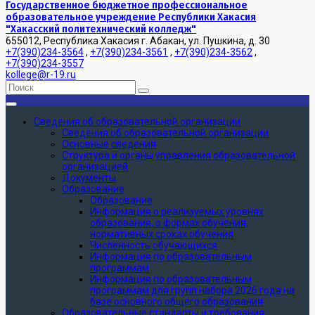
Государственное бюджетное профессиональное
образовательное учреждение Республики Хакасия
"Хакасский политехнический колледж"
655012, Республика Хакасия г. Абакан, ул. Пушкина, д. 30
+7(390)234-3564
,
+7(390)234-3561
,
+7(390)234-3562
,
+7(390)234-3557
kollege@r-19.ru
Сведения об образовательной организации
Сведения об образовательной организации
Основные сведения
Структура и органы управления образовательной
организацией
Документы
Образование
Образование
Информация о реализуемых уровнях
образования, о формах обучения,
нормативных сроках обучения
Численность обучающихся
Информация по образовательным
программам
Информация по образовательным
программам для групп набора 2026 года на
базе основного общего образования
Образовательные стандарты и требования