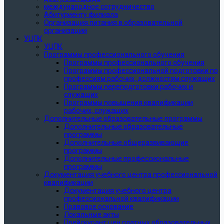
международное сотрудничество
Абитуриенту филиала
Организация питания в образовательной
организации
УЦПК
УЦПК
Программы профессионального обучения
Программы профессионального обучения
Программы профессиональной подготовки по
профессиям рабочих, должностям служащих
Программы переподготовки рабочих и
служащих
Программы повышения квалификации
рабочих, служащих
Дополнительные образовательные программы
Дополнительные образовательные
программы
Дополнительные общеразвивающие
программы
Дополнительные профессиональные
программы
Документация учебного центра профессиональной
квалификации
Документация учебного центра
профессиональной квалификации
Правовое основание
Локальные акты
Прейскурант цен платных образовательных