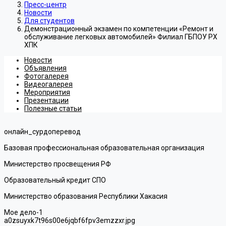
Пресс-центр
Новости
Для студентов
Демонстрационный экзамен по компетенции «Ремонт и
обслуживание легковых автомобилей» Филиал ГБПОУ РХ
ХПК
Новости
Объявления
Фотогалерея
Видеогалерея
Мероприятия
Презентации
Полезные статьи
онлайн_сурдоперевод
Базовая профессиональная образовательная организация
Министерство просвещения РФ
Образовательный кредит СПО
Министерство образования Республики Хакасия
Мое дело-1
a0zsuyxk7t96s00e6jqbf6fpv3emzzxr.jpg