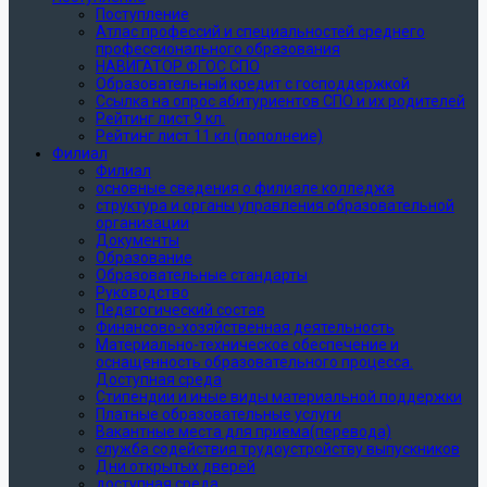
Поступление
Атлас профессий и специальностей среднего
профессионального образования
НАВИГАТОР ФГОС СПО
Образовательный кредит с господдержкой
Ссылка на опрос абитуриентов СПО и их родителей
Рейтинг лист 9 кл.
Рейтинг лист 11 кл (пополнеие)
Филиал
Филиал
основные сведения о филиале колледжа
структура и органы управления образовательной
организации
Документы
Образование
Образовательные стандарты
Руководство
Педагогический состав
Финансово-хозяйственная деятельность
Материально-техническое обеспечение и
оснащенность образовательного процесса.
Доступная среда
Стипендии и иные виды материальной поддержки
Платные образовательные услуги
Вакантные места для приема(перевода)
служба содействия трудоустройству выпускников
Дни открытых дверей
доступная среда