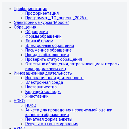
Профориентация
Профориентация
Программа _ДО_апрель_2026 г.
Электронные курсы "Moodle"
Обращения
Обращения
Формы обращений
Личный прием
Электронные обращения
Письменное обращение
Порядок обжалования
Проверить статус обращения
Ответы на обращения, затрагивающие интересы
неопределенных лиц
Инновационная деятельность
Инновационная деятельность
Электронная среда
Наставничество
Ведущий колледж
Я наставник
НОКО
НОКО
Анкета для проведения независимой оценки
качества образования
Печатная форма анкеты
Результаты анкетирования
РУМО