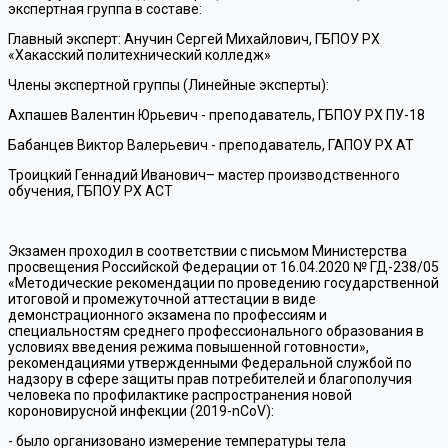
экспертная группа в составе:
Главный эксперт: Анучин Сергей Михайлович, ГБПОУ РХ
«Хакасский политехнический колледж»
Члены экспертной группы (Линейные эксперты):
Ахпашев Валентин Юрьевич - преподаватель, ГБПОУ РХ ПУ-18
Бабанцев Виктор Валерьевич - преподаватель, ГАПОУ РХ АТ
Троицкий Геннадий Иванович– мастер производственного
обучения, ГБПОУ РХ АСТ
Экзамен проходил в соответствии с письмом Министерства
просвещения Российской Федерации от 16.04.2020 № ГД-238/05
«Методические рекомендации по проведению государственной
итоговой и промежуточной аттестации в виде
демонстрационного экзамена по профессиям и
специальностям среднего профессионального образования в
условиях введения режима повышенной готовности»,
рекомендациями утвержденными Федеральной службой по
надзору в сфере защиты прав потребителей и благополучия
человека по профилактике распространения новой
короновирусной инфекции (2019-nCoV):
- было организовано измерение температуры тела