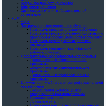
международное сотрудничество
Абитуриенту филиала
Организация питания в образовательной
организации
УЦПК
УЦПК
Программы профессионального обучения
Программы профессионального обучения
Программы профессиональной подготовки по
профессиям рабочих, должностям служащих
Программы переподготовки рабочих и
служащих
Программы повышения квалификации
рабочих, служащих
Дополнительные образовательные программы
Дополнительные образовательные
программы
Дополнительные общеразвивающие
программы
Дополнительные профессиональные
программы
Документация учебного центра профессиональной
квалификации
Документация учебного центра
профессиональной квалификации
Правовое основание
Локальные акты
Прейскурант цен платных образовательных