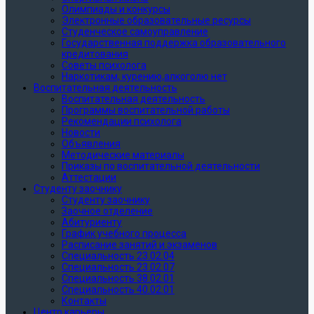
Олимпиады и конкурсы
Электронные образовательные ресурсы
Студенческое самоуправление
Государственная поддержка образовательного
кредитования
Советы психолога
Наркотикам, курению,алкоголю нет
Воспитательная деятельность
Воспитательная деятельность
Программы воспитательной работы
Рекомендации психолога
Новости
Объявления
Методические материалы
Приказы по воспитательной деятельности
Аттестации
Студенту заочнику
Студенту заочнику
Заочное отделение
Абитуриенту
График учебного процесса
Расписание занятий и экзаменов
Специальность 23.02.04
Специальность 23.02.07
Специальность 38.02.01
Специальность 40.02.01
Контакты
Центр карьеры