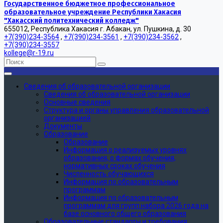
Государственное бюджетное профессиональное
образовательное учреждение Республики Хакасия
"Хакасский политехнический колледж"
655012, Республика Хакасия г. Абакан, ул. Пушкина, д. 30
+7(390)234-3564
,
+7(390)234-3561
,
+7(390)234-3562
,
+7(390)234-3557
kollege@r-19.ru
Сведения об образовательной организации
Сведения об образовательной организации
Основные сведения
Структура и органы управления образовательной
организацией
Документы
Образование
Образование
Информация о реализуемых уровнях
образования, о формах обучения,
нормативных сроках обучения
Численность обучающихся
Информация по образовательным
программам
Информация по образовательным
программам для групп набора 2026 года на
базе основного общего образования
Образовательные стандарты и требования