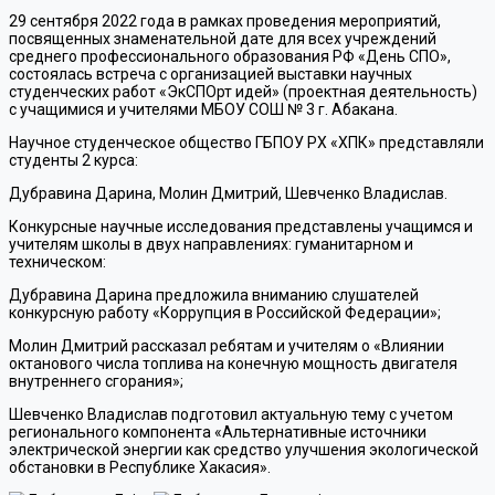
29 сентября 2022 года в рамках проведения мероприятий,
посвященных знаменательной дате для всех учреждений
среднего профессионального образования РФ «День СПО»,
состоялась встреча с организацией выставки научных
студенческих работ «ЭкСПОрт идей» (проектная деятельность)
с учащимися и учителями МБОУ СОШ № 3 г. Абакана.
Научное студенческое общество ГБПОУ РХ «ХПК» представляли
студенты 2 курса:
Дубравина Дарина, Молин Дмитрий, Шевченко Владислав.
Конкурсные научные исследования представлены учащимся и
учителям школы в двух направлениях: гуманитарном и
техническом:
Дубравина Дарина предложила вниманию слушателей
конкурсную работу «Коррупция в Российской Федерации»;
Молин Дмитрий рассказал ребятам и учителям о «Влиянии
октанового числа топлива на конечную мощность двигателя
внутреннего сгорания»;
Шевченко Владислав подготовил актуальную тему с учетом
регионального компонента «Альтернативные источники
электрической энергии как средство улучшения экологической
обстановки в Республике Хакасия».