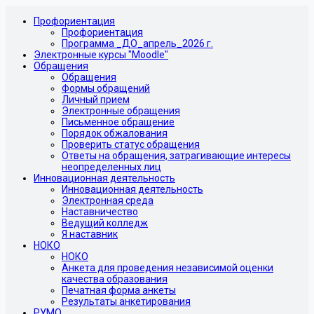
Профориентация
Профориентация
Программа _ДО_апрель_2026 г.
Электронные курсы "Moodle"
Обращения
Обращения
Формы обращений
Личный прием
Электронные обращения
Письменное обращение
Порядок обжалования
Проверить статус обращения
Ответы на обращения, затрагивающие интересы
неопределенных лиц
Инновационная деятельность
Инновационная деятельность
Электронная среда
Наставничество
Ведущий колледж
Я наставник
НОКО
НОКО
Анкета для проведения независимой оценки
качества образования
Печатная форма анкеты
Результаты анкетирования
РУМО