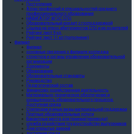
Поступление
Атлас профессий и специальностей среднего
профессионального образования
НАВИГАТОР ФГОС СПО
Образовательный кредит с господдержкой
Ссылка на опрос абитуриентов СПО и их родителей
Рейтинг лист 9 кл.
Рейтинг лист 11 кл (пополнеие)
Филиал
Филиал
основные сведения о филиале колледжа
структура и органы управления образовательной
организации
Документы
Образование
Образовательные стандарты
Руководство
Педагогический состав
Финансово-хозяйственная деятельность
Материально-техническое обеспечение и
оснащенность образовательного процесса.
Доступная среда
Стипендии и иные виды материальной поддержки
Платные образовательные услуги
Вакантные места для приема(перевода)
служба содействия трудоустройству выпускников
Дни открытых дверей
доступная среда