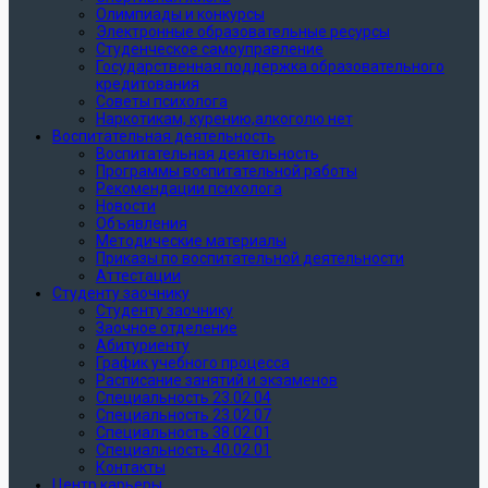
Олимпиады и конкурсы
Электронные образовательные ресурсы
Студенческое самоуправление
Государственная поддержка образовательного
кредитования
Советы психолога
Наркотикам, курению,алкоголю нет
Воспитательная деятельность
Воспитательная деятельность
Программы воспитательной работы
Рекомендации психолога
Новости
Объявления
Методические материалы
Приказы по воспитательной деятельности
Аттестации
Студенту заочнику
Студенту заочнику
Заочное отделение
Абитуриенту
График учебного процесса
Расписание занятий и экзаменов
Специальность 23.02.04
Специальность 23.02.07
Специальность 38.02.01
Специальность 40.02.01
Контакты
Центр карьеры