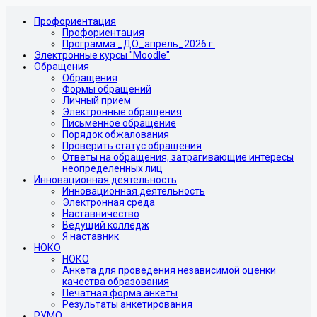
Профориентация
Профориентация
Программа _ДО_апрель_2026 г.
Электронные курсы "Moodle"
Обращения
Обращения
Формы обращений
Личный прием
Электронные обращения
Письменное обращение
Порядок обжалования
Проверить статус обращения
Ответы на обращения, затрагивающие интересы
неопределенных лиц
Инновационная деятельность
Инновационная деятельность
Электронная среда
Наставничество
Ведущий колледж
Я наставник
НОКО
НОКО
Анкета для проведения независимой оценки
качества образования
Печатная форма анкеты
Результаты анкетирования
РУМО