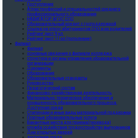
Поступление
Атлас профессий и специальностей среднего
профессионального образования
НАВИГАТОР ФГОС СПО
Образовательный кредит с господдержкой
Ссылка на опрос абитуриентов СПО и их родителей
Рейтинг лист 9 кл.
Рейтинг лист 11 кл (пополнеие)
Филиал
Филиал
основные сведения о филиале колледжа
структура и органы управления образовательной
организации
Документы
Образование
Образовательные стандарты
Руководство
Педагогический состав
Финансово-хозяйственная деятельность
Материально-техническое обеспечение и
оснащенность образовательного процесса.
Доступная среда
Стипендии и иные виды материальной поддержки
Платные образовательные услуги
Вакантные места для приема(перевода)
служба содействия трудоустройству выпускников
Дни открытых дверей
доступная среда