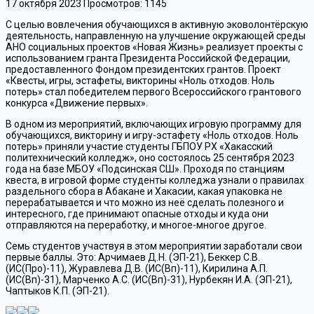
17 октября 2023
Просмотров: 1145
С целью вовлечения обучающихся в активную эковолонтёрскую
деятельность, направленную на улучшение окружающей среды
АНО социальных проектов «Новая Жизнь» реализует проекты с
использованием гранта Президента Российской Федерации,
предоставленного Фондом президентских грантов. Проект
«Квесты, игры, эстафеты, викторины «Ноль отходов. Ноль
потерь» стал победителем первого Всероссийского грантового
конкурса «Движение первых».
В одном из мероприятий, включающих игровую программу для
обучающихся, викторину и игру-эстафету «Ноль отходов. Ноль
потерь» приняли участие студенты ГБПОУ РХ «Хакасский
политехнический колледж», оно состоялось 25 сентября 2023
года на базе МБОУ «Подсинская СШ». Проходя по станциям
квеста, в игровой форме студенты колледжа узнали о правилах
раздельного сбора в Абакане и Хакасии, какая упаковка не
перерабатывается и что можно из неё сделать полезного и
интересного, где принимают опасные отходы и куда они
отправляются на переработку, и многое-многое другое.
Семь студентов участвуя в этом мероприятии заработали свои
первые баллы. Это: Арчимаев Д.Н. (ЭП-21), Беккер С.В.
(ИС(Про)-11), Журавлева Д.В. (ИС(Вп)-11), Кирилина А.П.
(ИС(Вп)-31), Марченко А.С. (ИС(Вп)-31), Нурбекян И.А. (ЭП-21),
Чаптыков К.П. (ЭП-21).