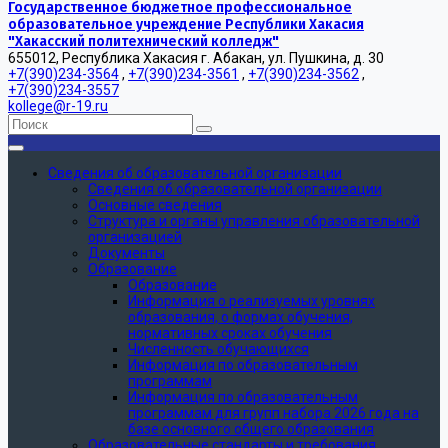
Государственное бюджетное профессиональное
образовательное учреждение Республики Хакасия
"Хакасский политехнический колледж"
655012, Республика Хакасия г. Абакан, ул. Пушкина, д. 30
+7(390)234-3564
,
+7(390)234-3561
,
+7(390)234-3562
,
+7(390)234-3557
kollege@r-19.ru
Сведения об образовательной организации
Сведения об образовательной организации
Основные сведения
Структура и органы управления образовательной
организацией
Документы
Образование
Образование
Информация о реализуемых уровнях
образования, о формах обучения,
нормативных сроках обучения
Численность обучающихся
Информация по образовательным
программам
Информация по образовательным
программам для групп набора 2026 года на
базе основного общего образования
Образовательные стандарты и требования