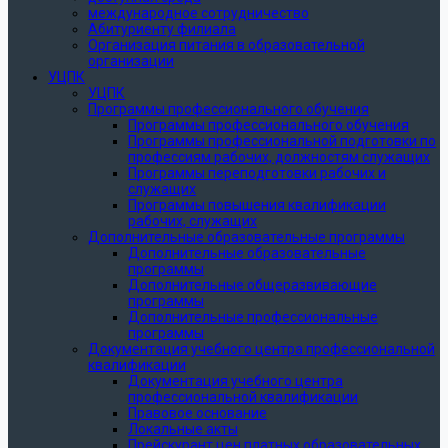
международное сотрудничество
Абитуриенту филиала
Организация питания в образовательной
организации
УЦПК
УЦПК
Программы профессионального обучения
Программы профессионального обучения
Программы профессиональной подготовки по
профессиям рабочих, должностям служащих
Программы переподготовки рабочих и
служащих
Программы повышения квалификации
рабочих, служащих
Дополнительные образовательные программы
Дополнительные образовательные
программы
Дополнительные общеразвивающие
программы
Дополнительные профессиональные
программы
Документация учебного центра профессиональной
квалификации
Документация учебного центра
профессиональной квалификации
Правовое основание
Локальные акты
Прейскурант цен платных образовательных