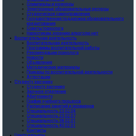
Олимпиады и конкурсы
Электронные образовательные ресурсы
Студенческое самоуправление
Государственная поддержка образовательного
кредитования
Советы психолога
Наркотикам, курению,алкоголю нет
Воспитательная деятельность
Воспитательная деятельность
Программы воспитательной работы
Рекомендации психолога
Новости
Объявления
Методические материалы
Приказы по воспитательной деятельности
Аттестации
Студенту заочнику
Студенту заочнику
Заочное отделение
Абитуриенту
График учебного процесса
Расписание занятий и экзаменов
Специальность 23.02.04
Специальность 23.02.07
Специальность 38.02.01
Специальность 40.02.01
Контакты
Центр карьеры