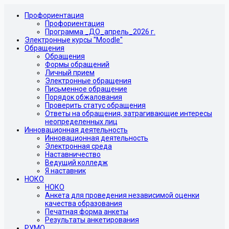
Профориентация
Профориентация
Программа _ДО_апрель_2026 г.
Электронные курсы "Moodle"
Обращения
Обращения
Формы обращений
Личный прием
Электронные обращения
Письменное обращение
Порядок обжалования
Проверить статус обращения
Ответы на обращения, затрагивающие интересы
неопределенных лиц
Инновационная деятельность
Инновационная деятельность
Электронная среда
Наставничество
Ведущий колледж
Я наставник
НОКО
НОКО
Анкета для проведения независимой оценки
качества образования
Печатная форма анкеты
Результаты анкетирования
РУМО