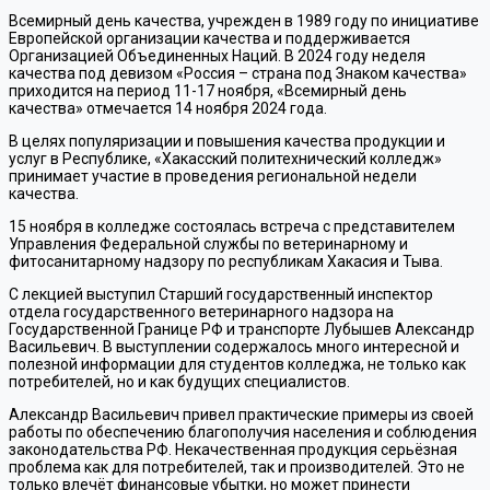
Всемирный день качества, учрежден в 1989 году по инициативе
Европейской организации качества и поддерживается
Организацией Объединенных Наций. В 2024 году неделя
качества под девизом «Россия – страна под Знаком качества»
приходится на период 11-17 ноября, «Всемирный день
качества» отмечается 14 ноября 2024 года.
В целях популяризации и повышения качества продукции и
услуг в Республике, «Хакасский политехнический колледж»
принимает участие в проведения региональной недели
качества.
15 ноября в колледже состоялась встреча с представителем
Управления Федеральной службы по ветеринарному и
фитосанитарному надзору по республикам Хакасия и Тыва.
С лекцией выступил Старший государственный инспектор
отдела государственного ветеринарного надзора на
Государственной Границе РФ и транспорте Лубышев Александр
Васильевич. В выступлении содержалось много интересной и
полезной информации для студентов колледжа, не только как
потребителей, но и как будущих специалистов.
Александр Васильевич привел практические примеры из своей
работы по обеспечению благополучия населения и соблюдения
законодательства РФ. Некачественная продукция серьёзная
проблема как для потребителей, так и производителей. Это не
только влечёт финансовые убытки, но может принести