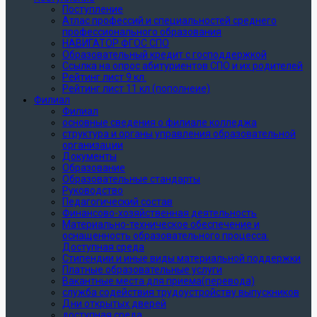
Поступление
Атлас профессий и специальностей среднего
профессионального образования
НАВИГАТОР ФГОС СПО
Образовательный кредит с господдержкой
Ссылка на опрос абитуриентов СПО и их родителей
Рейтинг лист 9 кл.
Рейтинг лист 11 кл (пополнеие)
Филиал
Филиал
основные сведения о филиале колледжа
структура и органы управления образовательной
организации
Документы
Образование
Образовательные стандарты
Руководство
Педагогический состав
Финансово-хозяйственная деятельность
Материально-техническое обеспечение и
оснащенность образовательного процесса.
Доступная среда
Стипендии и иные виды материальной поддержки
Платные образовательные услуги
Вакантные места для приема(перевода)
служба содействия трудоустройству выпускников
Дни открытых дверей
доступная среда