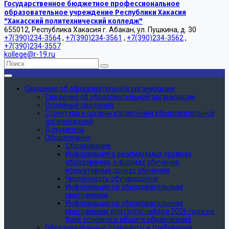
Государственное бюджетное профессиональное
образовательное учреждение Республики Хакасия
"Хакасский политехнический колледж"
655012, Республика Хакасия г. Абакан, ул. Пушкина, д. 30
+7(390)234-3564
,
+7(390)234-3561
,
+7(390)234-3562
,
+7(390)234-3557
kollege@r-19.ru
Сведения об образовательной организации
Сведения об образовательной организации
Основные сведения
Структура и органы управления образовательной
организацией
Документы
Образование
Образование
Информация о реализуемых уровнях
образования, о формах обучения,
нормативных сроках обучения
Численность обучающихся
Информация по образовательным
программам
Информация по образовательным
программам для групп набора 2026 года на
базе основного общего образования
Образовательные стандарты и требования