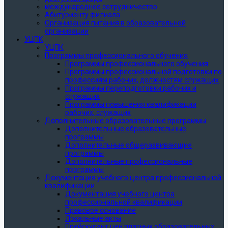
международное сотрудничество
Абитуриенту филиала
Организация питания в образовательной
организации
УЦПК
УЦПК
Программы профессионального обучения
Программы профессионального обучения
Программы профессиональной подготовки по
профессиям рабочих, должностям служащих
Программы переподготовки рабочих и
служащих
Программы повышения квалификации
рабочих, служащих
Дополнительные образовательные программы
Дополнительные образовательные
программы
Дополнительные общеразвивающие
программы
Дополнительные профессиональные
программы
Документация учебного центра профессиональной
квалификации
Документация учебного центра
профессиональной квалификации
Правовое основание
Локальные акты
Прейскурант цен платных образовательных