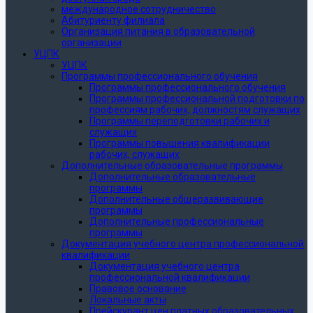
международное сотрудничество
Абитуриенту филиала
Организация питания в образовательной
организации
УЦПК
УЦПК
Программы профессионального обучения
Программы профессионального обучения
Программы профессиональной подготовки по
профессиям рабочих, должностям служащих
Программы переподготовки рабочих и
служащих
Программы повышения квалификации
рабочих, служащих
Дополнительные образовательные программы
Дополнительные образовательные
программы
Дополнительные общеразвивающие
программы
Дополнительные профессиональные
программы
Документация учебного центра профессиональной
квалификации
Документация учебного центра
профессиональной квалификации
Правовое основание
Локальные акты
Прейскурант цен платных образовательных