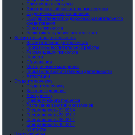
Олимпиады и конкурсы
Электронные образовательные ресурсы
Студенческое самоуправление
Государственная поддержка образовательного
кредитования
Советы психолога
Наркотикам, курению,алкоголю нет
Воспитательная деятельность
Воспитательная деятельность
Программы воспитательной работы
Рекомендации психолога
Новости
Объявления
Методические материалы
Приказы по воспитательной деятельности
Аттестации
Студенту заочнику
Студенту заочнику
Заочное отделение
Абитуриенту
График учебного процесса
Расписание занятий и экзаменов
Специальность 23.02.04
Специальность 23.02.07
Специальность 38.02.01
Специальность 40.02.01
Контакты
Центр карьеры