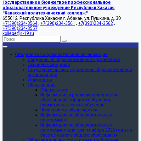
Государственное бюджетное профессиональное
образовательное учреждение Республики Хакасия
"Хакасский политехнический колледж"
655012, Республика Хакасия г. Абакан, ул. Пушкина, д. 30
+7(390)234-3564
,
+7(390)234-3561
,
+7(390)234-3562
,
+7(390)234-3557
kollege@r-19.ru
Сведения об образовательной организации
Сведения об образовательной организации
Основные сведения
Структура и органы управления образовательной
организацией
Документы
Образование
Образование
Информация о реализуемых уровнях
образования, о формах обучения,
нормативных сроках обучения
Численность обучающихся
Информация по образовательным
программам
Информация по образовательным
программам для групп набора 2026 года на
базе основного общего образования
Образовательные стандарты и требования