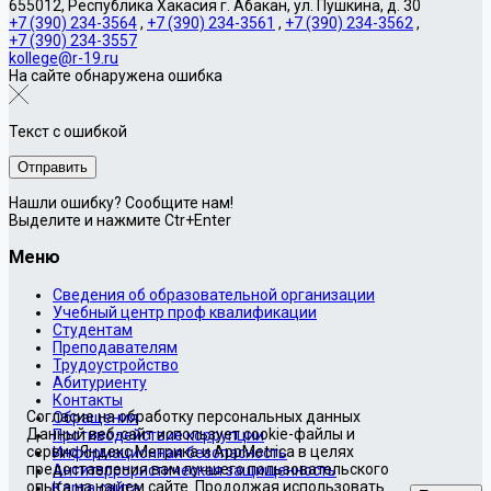
655012, Республика Хакасия г. Абакан, ул. Пушкина, д. 30
+7 (390) 234-3564
,
+7 (390) 234-3561
,
+7 (390) 234-3562
,
+7 (390) 234-3557
kollege@r-19.ru
На сайте обнаружена ошибка
Текст с ошибкой
Нашли ошибку? Сообщите нам!
Выделите и нажмите Ctr+Enter
Меню
Сведения об образовательной организации
Учебный центр проф квалификации
Студентам
Преподавателям
Трудоустройство
Абитуриенту
Контакты
Согласие на обработку персональных данных
Обращения
Данный веб-сайт использует cookie-файлы и
Противодействие коррупции
сервис Яндекс.Метрика и AppMetrica в целях
Информационная безопасность
предоставления вам лучшего пользовательского
Антитеррористическая защищенность
опыта на нашем сайте. Продолжая использовать
Карта сайта