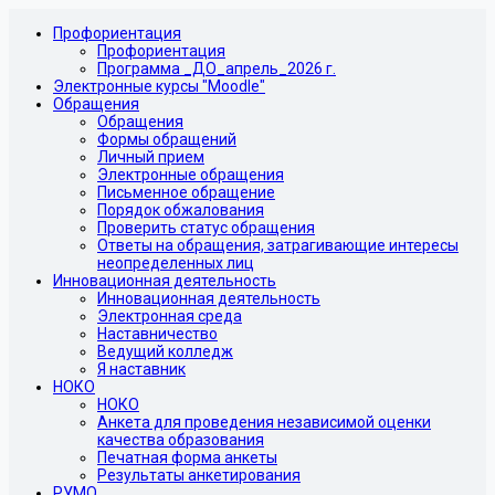
Профориентация
Профориентация
Программа _ДО_апрель_2026 г.
Электронные курсы "Moodle"
Обращения
Обращения
Формы обращений
Личный прием
Электронные обращения
Письменное обращение
Порядок обжалования
Проверить статус обращения
Ответы на обращения, затрагивающие интересы
неопределенных лиц
Инновационная деятельность
Инновационная деятельность
Электронная среда
Наставничество
Ведущий колледж
Я наставник
НОКО
НОКО
Анкета для проведения независимой оценки
качества образования
Печатная форма анкеты
Результаты анкетирования
РУМО