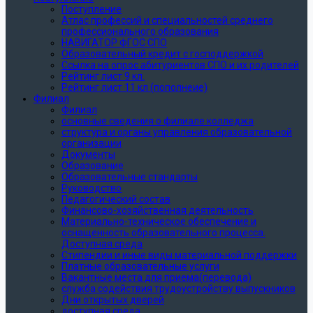
Поступление
Атлас профессий и специальностей среднего
профессионального образования
НАВИГАТОР ФГОС СПО
Образовательный кредит с господдержкой
Ссылка на опрос абитуриентов СПО и их родителей
Рейтинг лист 9 кл.
Рейтинг лист 11 кл (пополнеие)
Филиал
Филиал
основные сведения о филиале колледжа
структура и органы управления образовательной
организации
Документы
Образование
Образовательные стандарты
Руководство
Педагогический состав
Финансово-хозяйственная деятельность
Материально-техническое обеспечение и
оснащенность образовательного процесса.
Доступная среда
Стипендии и иные виды материальной поддержки
Платные образовательные услуги
Вакантные места для приема(перевода)
служба содействия трудоустройству выпускников
Дни открытых дверей
доступная среда