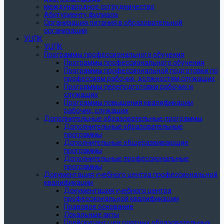
международное сотрудничество
Абитуриенту филиала
Организация питания в образовательной
организации
УЦПК
УЦПК
Программы профессионального обучения
Программы профессионального обучения
Программы профессиональной подготовки по
профессиям рабочих, должностям служащих
Программы переподготовки рабочих и
служащих
Программы повышения квалификации
рабочих, служащих
Дополнительные образовательные программы
Дополнительные образовательные
программы
Дополнительные общеразвивающие
программы
Дополнительные профессиональные
программы
Документация учебного центра профессиональной
квалификации
Документация учебного центра
профессиональной квалификации
Правовое основание
Локальные акты
Прейскурант цен платных образовательных