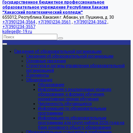
Государственное бюджетное профессиональное
образовательное учреждение Республики Хакасия
"Хакасский политехнический колледж"
655012, Республика Хакасия г. Абакан, ул. Пушкина, д. 30
+7(390)234-3564
,
+7(390)234-3561
,
+7(390)234-3562
,
+7(390)234-3557
kollege@r-19.ru
Сведения об образовательной организации
Сведения об образовательной организации
Основные сведения
Структура и органы управления образовательной
организацией
Документы
Образование
Образование
Информация о реализуемых уровнях
образования, о формах обучения,
нормативных сроках обучения
Численность обучающихся
Информация по образовательным
программам
Информация по образовательным
программам для групп набора 2026 года на
базе основного общего образования
Образовательные стандарты и требования