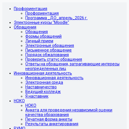
Профориентация
Профориентация
Программа _ДО_апрель_2026 г.
Электронные курсы "Moodle"
Обращения
Обращения
Формы обращений
Личный прием
Электронные обращения
Письменное обращение
Порядок обжалования
Проверить статус обращения
Ответы на обращения, затрагивающие интересы
неопределенных лиц
Инновационная деятельность
Инновационная деятельность
Электронная среда
Наставничество
Ведущий колледж
Я наставник
НОКО
НОКО
Анкета для проведения независимой оценки
качества образования
Печатная форма анкеты
Результаты анкетирования
РУМО