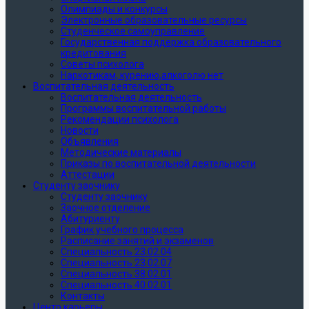
Олимпиады и конкурсы
Электронные образовательные ресурсы
Студенческое самоуправление
Государственная поддержка образовательного
кредитования
Советы психолога
Наркотикам, курению,алкоголю нет
Воспитательная деятельность
Воспитательная деятельность
Программы воспитательной работы
Рекомендации психолога
Новости
Объявления
Методические материалы
Приказы по воспитательной деятельности
Аттестации
Студенту заочнику
Студенту заочнику
Заочное отделение
Абитуриенту
График учебного процесса
Расписание занятий и экзаменов
Специальность 23.02.04
Специальность 23.02.07
Специальность 38.02.01
Специальность 40.02.01
Контакты
Центр карьеры