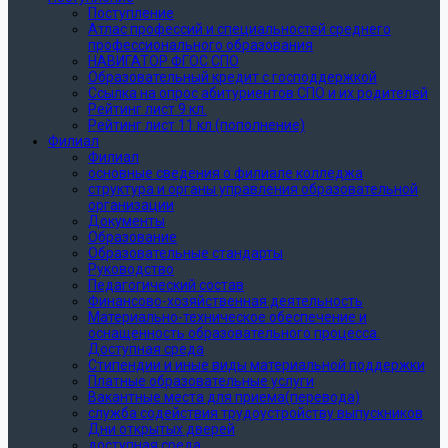
Поступление
Атлас профессий и специальностей среднего
профессионального образования
НАВИГАТОР ФГОС СПО
Образовательный кредит с господдержкой
Ссылка на опрос абитуриентов СПО и их родителей
Рейтинг лист 9 кл.
Рейтинг лист 11 кл (пополнение)
Филиал
Филиал
основные сведения о филиале колледжа
структура и органы управления образовательной
организации
Документы
Образование
Образовательные стандарты
Руководство
Педагогический состав
Финансово-хозяйственная деятельность
Материально-техническое обеспечение и
оснащенность образовательного процесса.
Доступная среда
Стипендии и иные виды материальной поддержки
Платные образовательные услуги
Вакантные места для приема(перевода)
служба содействия трудоустройству выпускников
Дни открытых дверей
доступная среда