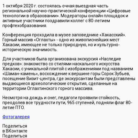
1 октября 2020 г. состоялась очная выездная часть
региональной научно-практической конференции «Цифровые
технологии в образовании». Модераторы онлайн площадок и
активные участники поздравили коллег с 80-летием
профтехобразования.
Конференция проходила в музее заповеднике «Хакасский».
Горный массив «Оглахты» - одно из живописнейших мест
Хакасии, имеющее не только природную, но и культурно-
историческую значимость.
Для участников была организована экскурсия «Наследие
предков»: знакомство со стилями наскального искусства
Хакасии, с уникальной плитой с изображениями под названием
«Шаман-камень», восхождение к вершине горы Сорок Зубьев,
посещение Визит-центра, где экскурсантам были представлены
выдающиеся археологические открытия, сделанные на
территории Оглахтинского горного массива.
Несмотря на дождь и снег, педагоги проявили стойкость,
преодолев все трудности пути, 965 ступеней, подняли флаг 80-
летие ПТО.
Фотогалерея
Поделиться
в ВКонтакте
Поделиться