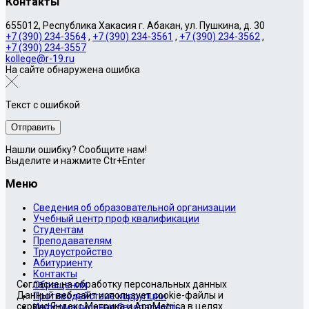
Контакты
655012, Республика Хакасия г. Абакан, ул. Пушкина, д. 30
+7 (390) 234-3564
,
+7 (390) 234-3561
,
+7 (390) 234-3562
,
+7 (390) 234-3557
kollege@r-19.ru
На сайте обнаружена ошибка
Текст с ошибкой
Нашли ошибку? Сообщите нам!
Выделите и нажмите Ctr+Enter
Меню
Сведения об образовательной организации
Учебный центр проф квалификации
Студентам
Преподавателям
Трудоустройство
Абитуриенту
Контакты
Согласие на обработку персональных данных
Обращения
Данный веб-сайт использует cookie-файлы и
Противодействие коррупции
сервис Яндекс.Метрика и AppMetrica в целях
Информационная безопасность