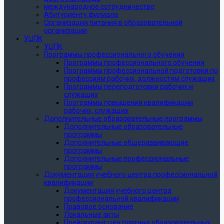
международное сотрудничество
Абитуриенту филиала
Организация питания в образовательной
организации
УЦПК
УЦПК
Программы профессионального обучения
Программы профессионального обучения
Программы профессиональной подготовки по
профессиям рабочих, должностям служащих
Программы переподготовки рабочих и
служащих
Программы повышения квалификации
рабочих, служащих
Дополнительные образовательные программы
Дополнительные образовательные
программы
Дополнительные общеразвивающие
программы
Дополнительные профессиональные
программы
Документация учебного центра профессиональной
квалификации
Документация учебного центра
профессиональной квалификации
Правовое основание
Локальные акты
Прейскурант цен платных образовательных