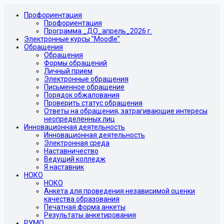
Профориентация
Профориентация
Программа _ДО_апрель_2026 г.
Электронные курсы "Moodle"
Обращения
Обращения
Формы обращений
Личный прием
Электронные обращения
Письменное обращение
Порядок обжалования
Проверить статус обращения
Ответы на обращения, затрагивающие интересы
неопределенных лиц
Инновационная деятельность
Инновационная деятельность
Электронная среда
Наставничество
Ведущий колледж
Я наставник
НОКО
НОКО
Анкета для проведения независимой оценки
качества образования
Печатная форма анкеты
Результаты анкетирования
РУМО