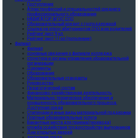
Поступление
Атлас профессий и специальностей среднего
профессионального образования
НАВИГАТОР ФГОС СПО
Образовательный кредит с господдержкой
Ссылка на опрос абитуриентов СПО и их родителей
Рейтинг лист 9 кл.
Рейтинг лист 11 кл (пополнеие)
Филиал
Филиал
основные сведения о филиале колледжа
структура и органы управления образовательной
организации
Документы
Образование
Образовательные стандарты
Руководство
Педагогический состав
Финансово-хозяйственная деятельность
Материально-техническое обеспечение и
оснащенность образовательного процесса.
Доступная среда
Стипендии и иные виды материальной поддержки
Платные образовательные услуги
Вакантные места для приема(перевода)
служба содействия трудоустройству выпускников
Дни открытых дверей
доступная среда