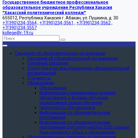
Государственное бюджетное профессиональное
образовательное учреждение Республики Хакасия
"Хакасский политехнический колледж"
655012, Республика Хакасия г. Абакан, ул. Пушкина, д. 30
+7(390)234-3564
,
+7(390)234-3561
,
+7(390)234-3562
,
+7(390)234-3557
kollege@r-19.ru
Сведения об образовательной организации
Сведения об образовательной организации
Основные сведения
Структура и органы управления образовательной
организацией
Документы
Образование
Образование
Информация о реализуемых уровнях
образования, о формах обучения,
нормативных сроках обучения
Численность обучающихся
Информация по образовательным
программам
Информация по образовательным
программам для групп набора 2026 года на
базе основного общего образования
Образовательные стандарты и требования