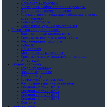
Олимпиады и конкурсы
Электронные образовательные ресурсы
Студенческое самоуправление
Государственная поддержка образовательного
кредитования
Советы психолога
Наркотикам, курению,алкоголю нет
Воспитательная деятельность
Воспитательная деятельность
Программы воспитательной работы
Рекомендации психолога
Новости
Объявления
Методические материалы
Приказы по воспитательной деятельности
Аттестации
Студенту заочнику
Студенту заочнику
Заочное отделение
Абитуриенту
График учебного процесса
Расписание занятий и экзаменов
Специальность 23.02.04
Специальность 23.02.07
Специальность 38.02.01
Специальность 40.02.01
Контакты
Центр карьеры