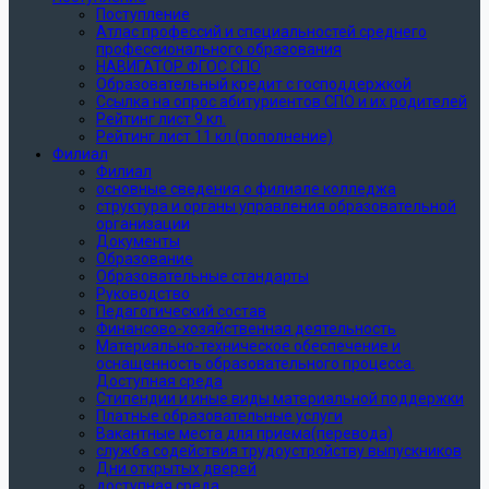
Поступление
Атлас профессий и специальностей среднего
профессионального образования
НАВИГАТОР ФГОС СПО
Образовательный кредит с господдержкой
Ссылка на опрос абитуриентов СПО и их родителей
Рейтинг лист 9 кл.
Рейтинг лист 11 кл (пополнение)
Филиал
Филиал
основные сведения о филиале колледжа
структура и органы управления образовательной
организации
Документы
Образование
Образовательные стандарты
Руководство
Педагогический состав
Финансово-хозяйственная деятельность
Материально-техническое обеспечение и
оснащенность образовательного процесса.
Доступная среда
Стипендии и иные виды материальной поддержки
Платные образовательные услуги
Вакантные места для приема(перевода)
служба содействия трудоустройству выпускников
Дни открытых дверей
доступная среда