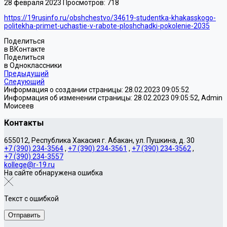
28 февраля 2023
Просмотров: 718
https://19rusinfo.ru/obshchestvo/34619-studentka-khakasskogo-
politekha-primet-uchastie-v-rabote-ploshchadki-pokolenie-2035
Поделиться
в ВКонтакте
Поделиться
в Одноклассники
Предыдущий
Следующий
Информация о создании страницы: 28.02.2023 09:05:52
Информация об изменении страницы: 28.02.2023 09:05:52, Admin
Моисеев
Контакты
655012, Республика Хакасия г. Абакан, ул. Пушкина, д. 30
+7 (390) 234-3564
,
+7 (390) 234-3561
,
+7 (390) 234-3562
,
+7 (390) 234-3557
kollege@r-19.ru
На сайте обнаружена ошибка
Текст с ошибкой