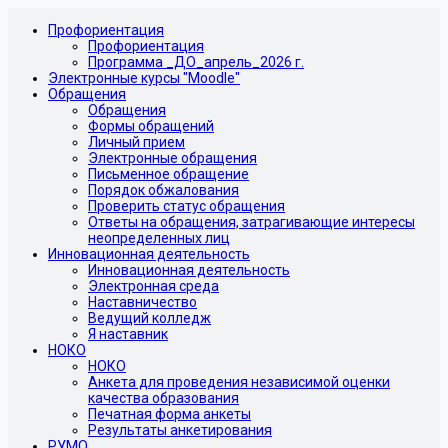
Профориентация
Профориентация
Программа _ДО_апрель_2026 г.
Электронные курсы "Moodle"
Обращения
Обращения
Формы обращений
Личный прием
Электронные обращения
Письменное обращение
Порядок обжалования
Проверить статус обращения
Ответы на обращения, затрагивающие интересы
неопределенных лиц
Инновационная деятельность
Инновационная деятельность
Электронная среда
Наставничество
Ведущий колледж
Я наставник
НОКО
НОКО
Анкета для проведения независимой оценки
качества образования
Печатная форма анкеты
Результаты анкетирования
РУМО