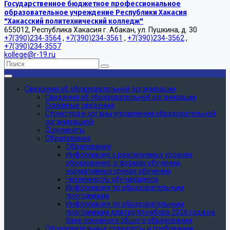
Государственное бюджетное профессиональное
образовательное учреждение Республики Хакасия
"Хакасский политехнический колледж"
655012, Республика Хакасия г. Абакан, ул. Пушкина, д. 30
+7(390)234-3564
,
+7(390)234-3561
,
+7(390)234-3562
,
+7(390)234-3557
kollege@r-19.ru
Сведения об образовательной организации
Сведения об образовательной организации
Основные сведения
Структура и органы управления образовательной
организацией
Документы
Образование
Образование
Информация о реализуемых уровнях
образования, о формах обучения,
нормативных сроках обучения
Численность обучающихся
Информация по образовательным
программам
Информация по образовательным
программам для групп набора 2026 года на
базе основного общего образования
Образовательные стандарты и требования