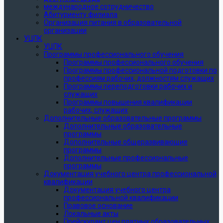
международное сотрудничество
Абитуриенту филиала
Организация питания в образовательной
организации
УЦПК
УЦПК
Программы профессионального обучения
Программы профессионального обучения
Программы профессиональной подготовки по
профессиям рабочих, должностям служащих
Программы переподготовки рабочих и
служащих
Программы повышения квалификации
рабочих, служащих
Дополнительные образовательные программы
Дополнительные образовательные
программы
Дополнительные общеразвивающие
программы
Дополнительные профессиональные
программы
Документация учебного центра профессиональной
квалификации
Документация учебного центра
профессиональной квалификации
Правовое основание
Локальные акты
Прейскурант цен платных образовательных