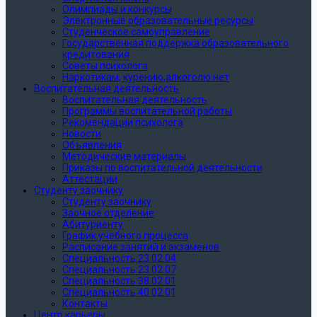
Олимпиады и конкурсы
Электронные образовательные ресурсы
Студенческое самоуправление
Государственная поддержка образовательного
кредитования
Советы психолога
Наркотикам, курению,алкоголю нет
Воспитательная деятельность
Воспитательная деятельность
Программы воспитательной работы
Рекомендации психолога
Новости
Объявления
Методические материалы
Приказы по воспитательной деятельности
Аттестации
Студенту заочнику
Студенту заочнику
Заочное отделение
Абитуриенту
График учебного процесса
Расписание занятий и экзаменов
Специальность 23.02.04
Специальность 23.02.07
Специальность 38.02.01
Специальность 40.02.01
Контакты
Центр карьеры