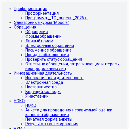
Профориентация
Профориентация
Программа _ДО_апрель_2026 г.
Электронные курсы "Moodle"
Обращения
Обращения
Формы обращений
Личный прием
Электронные обращения
Письменное обращение
Порядок обжалования
Проверить статус обращения
Ответы на обращения, затрагивающие интересы
неопределенных лиц
Инновационная деятельность
Инновационная деятельность
Электронная среда
Наставничество
Ведущий колледж
Я наставник
НОКО
НОКО
Анкета для проведения независимой оценки
качества образования
Печатная форма анкеты
Результаты анкетирования
РУМО