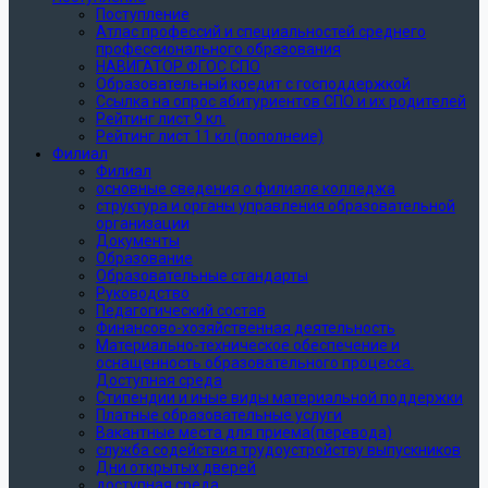
Поступление
Атлас профессий и специальностей среднего
профессионального образования
НАВИГАТОР ФГОС СПО
Образовательный кредит с господдержкой
Ссылка на опрос абитуриентов СПО и их родителей
Рейтинг лист 9 кл.
Рейтинг лист 11 кл (пополнеие)
Филиал
Филиал
основные сведения о филиале колледжа
структура и органы управления образовательной
организации
Документы
Образование
Образовательные стандарты
Руководство
Педагогический состав
Финансово-хозяйственная деятельность
Материально-техническое обеспечение и
оснащенность образовательного процесса.
Доступная среда
Стипендии и иные виды материальной поддержки
Платные образовательные услуги
Вакантные места для приема(перевода)
служба содействия трудоустройству выпускников
Дни открытых дверей
доступная среда