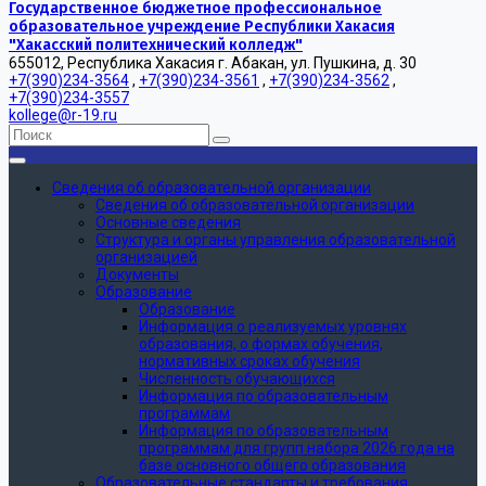
Государственное бюджетное профессиональное
образовательное учреждение Республики Хакасия
"Хакасский политехнический колледж"
655012, Республика Хакасия г. Абакан, ул. Пушкина, д. 30
+7(390)234-3564
,
+7(390)234-3561
,
+7(390)234-3562
,
+7(390)234-3557
kollege@r-19.ru
Сведения об образовательной организации
Сведения об образовательной организации
Основные сведения
Структура и органы управления образовательной
организацией
Документы
Образование
Образование
Информация о реализуемых уровнях
образования, о формах обучения,
нормативных сроках обучения
Численность обучающихся
Информация по образовательным
программам
Информация по образовательным
программам для групп набора 2026 года на
базе основного общего образования
Образовательные стандарты и требования