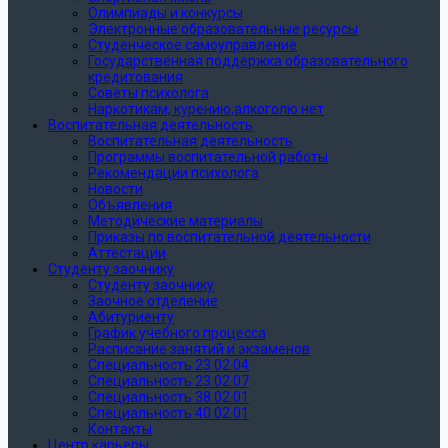
Олимпиады и конкурсы
Электронные образовательные ресурсы
Студенческое самоуправление
Государственная поддержка образовательного
кредитования
Советы психолога
Наркотикам, курению,алкоголю нет
Воспитательная деятельность
Воспитательная деятельность
Программы воспитательной работы
Рекомендации психолога
Новости
Объявления
Методические материалы
Приказы по воспитательной деятельности
Аттестации
Студенту заочнику
Студенту заочнику
Заочное отделение
Абитуриенту
График учебного процесса
Расписание занятий и экзаменов
Специальность 23.02.04
Специальность 23.02.07
Специальность 38.02.01
Специальность 40.02.01
Контакты
Центр карьеры