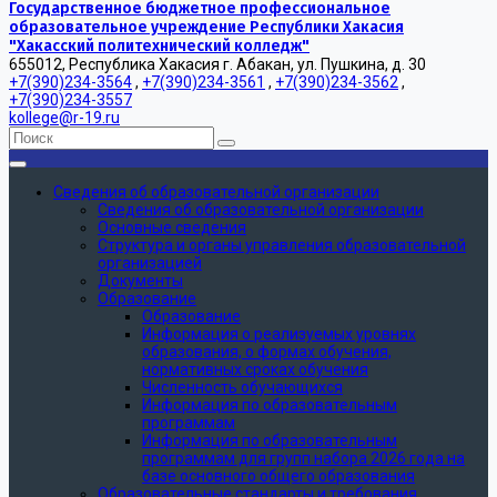
Государственное бюджетное профессиональное
образовательное учреждение Республики Хакасия
"Хакасский политехнический колледж"
655012, Республика Хакасия г. Абакан, ул. Пушкина, д. 30
+7(390)234-3564
,
+7(390)234-3561
,
+7(390)234-3562
,
+7(390)234-3557
kollege@r-19.ru
Сведения об образовательной организации
Сведения об образовательной организации
Основные сведения
Структура и органы управления образовательной
организацией
Документы
Образование
Образование
Информация о реализуемых уровнях
образования, о формах обучения,
нормативных сроках обучения
Численность обучающихся
Информация по образовательным
программам
Информация по образовательным
программам для групп набора 2026 года на
базе основного общего образования
Образовательные стандарты и требования