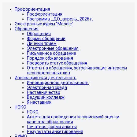
Профориентация
Профориентация
Программа _ДО_апрель_2026 г.
Электронные курсы "Moodle"
Обращения
Обращения
Формы обращений
Личный прием
Электронные обращения
Письменное обращение
Порядок обжалования
Проверить статус обращения
Ответы на обращения, затрагивающие интересы
неопределенных лиц
Инновационная деятельность
Инновационная деятельность
Электронная среда
Наставничество
Ведущий колледж
Я наставник
НОКО
НОКО
Анкета для проведения независимой оценки
качества образования
Печатная форма анкеты
Результаты анкетирования
РУМО