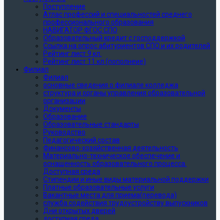
Поступление
Атлас профессий и специальностей среднего
профессионального образования
НАВИГАТОР ФГОС СПО
Образовательный кредит с господдержкой
Ссылка на опрос абитуриентов СПО и их родителей
Рейтинг лист 9 кл.
Рейтинг лист 11 кл (пополнеие)
Филиал
Филиал
основные сведения о филиале колледжа
структура и органы управления образовательной
организации
Документы
Образование
Образовательные стандарты
Руководство
Педагогический состав
Финансово-хозяйственная деятельность
Материально-техническое обеспечение и
оснащенность образовательного процесса.
Доступная среда
Стипендии и иные виды материальной поддержки
Платные образовательные услуги
Вакантные места для приема(перевода)
служба содействия трудоустройству выпускников
Дни открытых дверей
доступная среда