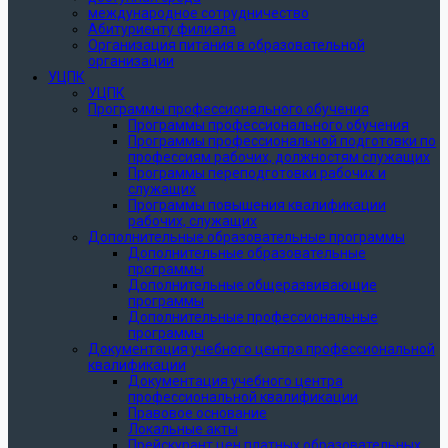
международное сотрудничество
Абитуриенту филиала
Организация питания в образовательной
организации
УЦПК
УЦПК
Программы профессионального обучения
Программы профессионального обучения
Программы профессиональной подготовки по
профессиям рабочих, должностям служащих
Программы переподготовки рабочих и
служащих
Программы повышения квалификации
рабочих, служащих
Дополнительные образовательные программы
Дополнительные образовательные
программы
Дополнительные общеразвивающие
программы
Дополнительные профессиональные
программы
Документация учебного центра профессиональной
квалификации
Документация учебного центра
профессиональной квалификации
Правовое основание
Локальные акты
Прейскурант цен платных образовательных