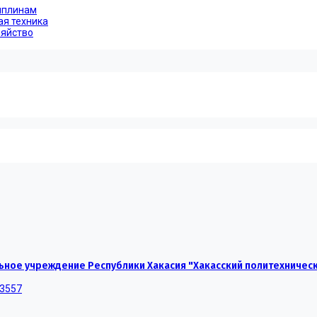
иплинам
ая техника
зяйство
ное учреждение Республики Хакасия "Хакасский политехничес
-3557