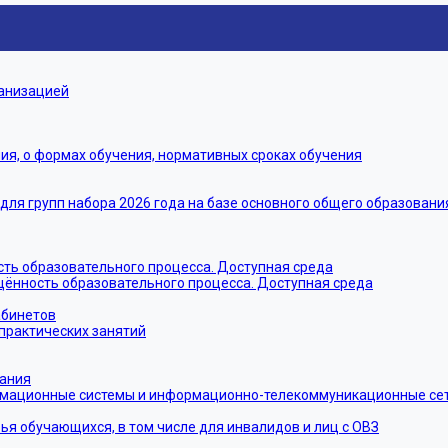
ганизацией
я, о формах обучения, нормативных сроках обучения
я групп набора 2026 года на базе основного общего образовани
ть образовательного процесса. Доступная среда
щённость образовательного процесса. Доступная среда
абинетов
практических занятий
тания
мационные системы и информационно-телекоммуникационные сети
ья обучающихся, в том числе для инвалидов и лиц с ОВЗ