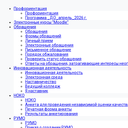
Профориентация
Профориентация
Программа _ДО_апрель_2026 г.
Электронные курсы "Moodle"
Обращения
Обращения
Формы обращений
Личный прием
Электронные обращения
Письменное обращение
Порядок обжалования
Проверить статус обращения
Ответы на обращения, затрагивающие интересы нео
Инновационная деятельность
Инновационная деятельность
Электронная среда
Наставничество
Ведущий колледж
Я наставник
НОКО
НОКО
Анкета для проведения независимой оценки качеств
Печатная форма анкеты
Результаты анкетирования
РУМО
РУМО
Приказ о создании РУМО