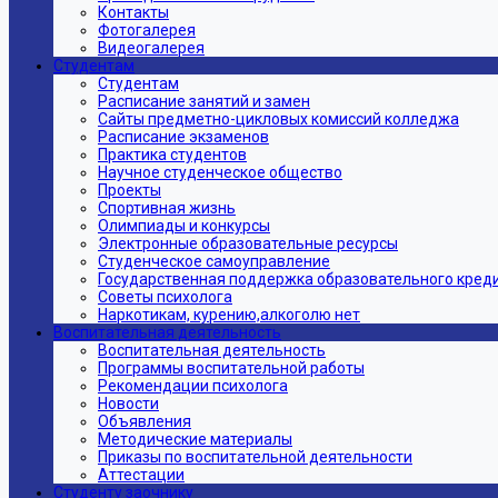
Контакты
Фотогалерея
Видеогалерея
Студентам
Студентам
Расписание занятий и замен
Сайты предметно-цикловых комиссий колледжа
Расписание экзаменов
Практика студентов
Научное студенческое общество
Проекты
Спортивная жизнь
Олимпиады и конкурсы
Электронные образовательные ресурсы
Студенческое самоуправление
Государственная поддержка образовательного кред
Советы психолога
Наркотикам, курению,алкоголю нет
Воспитательная деятельность
Воспитательная деятельность
Программы воспитательной работы
Рекомендации психолога
Новости
Объявления
Методические материалы
Приказы по воспитательной деятельности
Аттестации
Студенту заочнику