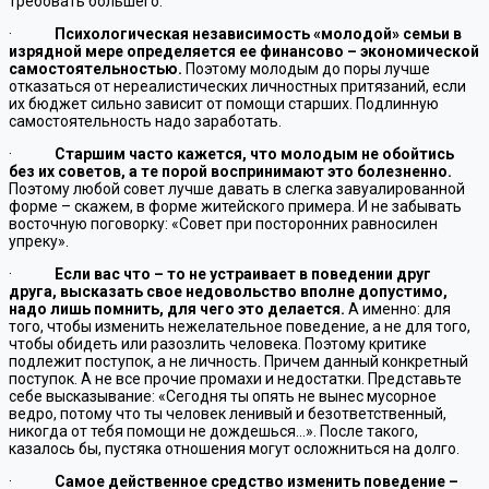
требовать большего.
·
Психологическая независимость «молодой» семьи в
изрядной мере определяется ее финансово – экономической
самостоятельностью.
Поэтому молодым до поры лучше
отказаться от нереалистических личностных притязаний, если
их бюджет сильно зависит от помощи старших. Подлинную
самостоятельность надо заработать.
·
Старшим часто кажется, что молодым не обойтись
без их советов, а те порой воспринимают это болезненно.
Поэтому любой совет лучше давать в слегка завуалированной
форме – скажем, в форме житейского примера. И не забывать
восточную поговорку: «Совет при посторонних равносилен
упреку».
·
Если вас что –
то не устраивает в поведении друг
друга, высказать свое недовольство вполне допустимо,
надо лишь помнить, для чего это делается.
А именно: для
того, чтобы изменить нежелательное поведение, а не для того,
чтобы обидеть или разозлить человека. Поэтому критике
подлежит поступок, а не личность. Причем данный конкретный
поступок. А не все прочие промахи и недостатки. Представьте
себе высказывание: «Сегодня ты опять не вынес мусорное
ведро, потому что ты человек ленивый и безответственный,
никогда от тебя помощи не дождешься…». После такого,
казалось бы, пустяка отношения могут осложниться на долго.
·
Самое действенное средство изменить поведение –