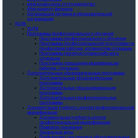
международное сотрудничество
Абитуриенту филиала
Организация питания в образовательной
организации
УЦПК
УЦПК
Программы профессионального обучения
Программы профессионального обучения
Программы профессиональной подготовки по
профессиям рабочих, должностям служащих
Программы переподготовки рабочих и
служащих
Программы повышения квалификации
рабочих, служащих
Дополнительные образовательные программы
Дополнительные образовательные
программы
Дополнительные общеразвивающие
программы
Дополнительные профессиональные
программы
Документация учебного центра профессиональной
квалификации
Документация учебного центра
профессиональной квалификации
Правовое основание
Локальные акты
Прейскурант цен платных образовательных