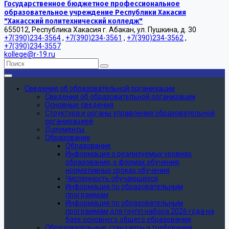
Государственное бюджетное профессиональное
образовательное учреждение Республики Хакасия
"Хакасский политехнический колледж"
655012, Республика Хакасия г. Абакан, ул. Пушкина, д. 30
+7(390)234-3564
,
+7(390)234-3561
,
+7(390)234-3562
,
+7(390)234-3557
kollege@r-19.ru
Сведения об образовательной организации
Сведения об образовательной организации
Основные сведения
Структура и органы управления образовательной
организацией
Документы
Образование
Образование
Информация о реализуемых уровнях
образования, о формах обучения,
нормативных сроках обучения
Численность обучающихся
Информация по образовательным
программам
Информация по образовательным
программам для групп набора 2026 года на
базе основного общего образования
Образовательные стандарты и требования