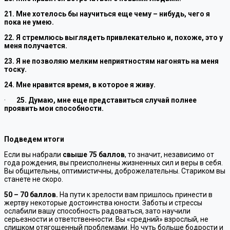
21. Мне хотелось бы научиться еще чему – нибудь, чего я
пока не умею.
22. Я стремлюсь выглядеть привлекательно и, похоже, это у
меня получается.
23. Я не позволяю мелким неприятностям нагонять на меня
тоску.
24. Мне нравится время, в которое я живу.
·
25. Думаю, мне еще представиться случай полнее
проявить мои способности.
Подведем итоги
Если вы набрали
свыше 75 баллов
, то значит, независимо от
года рождения, вы преисполнены жизненных сил и веры в себя.
Вы общительны, оптимистичны, доброжелательны. Стариком вы
станете не скоро.
50 – 70 баллов.
На пути к зрелости вам пришлось принести в
жертву некоторые достоинства юности. Заботы и стрессы
ослабили вашу способность радоваться, зато научили
серьезности и ответственности. Вы «средний» взрослый, не
слишком отягощенный проблемами. Но чуть больше бодрости и