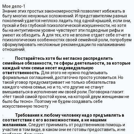
Мое дело-1
Знание этих простых закономерностей позволяет избежать в
быту многих ненужных осложнений. И представителям разных
поколений удается неплохо ладить под одной крышей, если они,
пускай и без глубокой психологической искушенности, но хотя
бы на интуитивном уровне чувствуют эти подводные рифы и
умеют их обходить. А для тех, кто не вполне отдает себе отчет в
психологических особенностях своей семейной роли, попробуем
сформулировать несложные рекомендации по налаживанию
отношений.
·
Постарайтесь хотя бы негласно распределить
семейные обязанности, те сферы деятельности, за которые
каждый член семьи несет индивидуальную
ответственность.
Для этого не нужно подписывать
формальных соглашений, достаточно просто условиться. Но
такой уговор предусматривает не только обязательства
каждого члена семьи, но и то, что другие не станут
вмешиваться в исполнение им своей роли. Поговорка гласит:
«Нет такой самой простой кухни, на которой двум женщинам не
было бы тесно». Поэтому не будем создавать себе
искусственную тесноту.
·
Требования к любому человеку надо предъявлять в
соответствии с его возможностями, а не нашими
желаниями.
Следует принимать от родственников помощь и
участие в том виде, в каком они ее готовы предоставить, и не