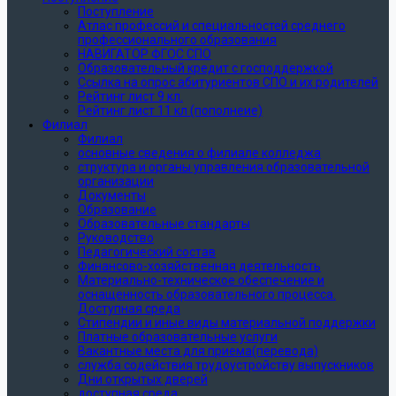
Поступление
Атлас профессий и специальностей среднего
профессионального образования
НАВИГАТОР ФГОС СПО
Образовательный кредит с господдержкой
Ссылка на опрос абитуриентов СПО и их родителей
Рейтинг лист 9 кл.
Рейтинг лист 11 кл (пополнеие)
Филиал
Филиал
основные сведения о филиале колледжа
структура и органы управления образовательной
организации
Документы
Образование
Образовательные стандарты
Руководство
Педагогический состав
Финансово-хозяйственная деятельность
Материально-техническое обеспечение и
оснащенность образовательного процесса.
Доступная среда
Стипендии и иные виды материальной поддержки
Платные образовательные услуги
Вакантные места для приема(перевода)
служба содействия трудоустройству выпускников
Дни открытых дверей
доступная среда