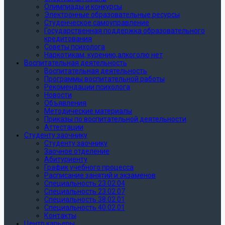
Олимпиады и конкурсы
Электронные образовательные ресурсы
Студенческое самоуправление
Государственная поддержка образовательного
кредитования
Советы психолога
Наркотикам, курению,алкоголю нет
Воспитательная деятельность
Воспитательная деятельность
Программы воспитательной работы
Рекомендации психолога
Новости
Объявления
Методические материалы
Приказы по воспитательной деятельности
Аттестации
Студенту заочнику
Студенту заочнику
Заочное отделение
Абитуриенту
График учебного процесса
Расписание занятий и экзаменов
Специальность 23.02.04
Специальность 23.02.07
Специальность 38.02.01
Специальность 40.02.01
Контакты
Центр карьеры