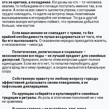
это не критика, а поощрение.
Когда мы за что – то человека
хвалим, то побуждаем его почаще поступать именно так, а не
иначе.
А если на вас самого сыплются упреки, с которыми
трудно совладать, то идите на встречу лишь позитивным
высказываниям и игнорируйте негативные. Тогда и другой
человек вскоре интуитивно поймет, что пряником добьется
больше, чем кнутом.
·
Если ваше мнение не совпадает с чужим, то без
крайней необходимости лучше воздержаться от того, что
бы его высказывать.
О сказанном нередко приходится жалеть,
о несказанном – никогда.
·
Политические, религиозные и социально –
экономические
взгляды – не лучший предмет для семейных
дискуссий.
Прекрасно, если по этим вопросам царит полное
единодушие. Если же его нет, то попытки переубедить друг
друга вряд ли к нему приведут, а скорее выльются в банальную
ссору.
·
Собственную правоту по любому вопросу гораздо
эффективней доказывать своим поведением, а не
пафосными декларациями.
·
По крупицам собирайте и культивируйте семейные
традиции и ритуалы.
Их роль в сплочении поколений ни с чем
не сравнима.
·
И самое главное – не пытайтесь друг друга