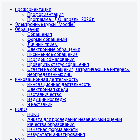
Профориентация
Профориентация
Программа _ДО_апрель_2026 г.
Электронные курсы "Moodle"
Обращения
Обращения
Формы обращений
Личный прием
Электронные обращения
Письменное обращение
Порядок обжалования
Проверить статус обращения
Ответы на обращения, затрагивающие интересы
неопределенных лиц
Инновационная деятельность
Инновационная деятельность
Электронная среда
Наставничество
Ведущий колледж
Я наставник
НОКО
НОКО
Анкета для проведения независимой оценки
качества образования
Печатная форма анкеты
Результаты анкетирования
РУМО