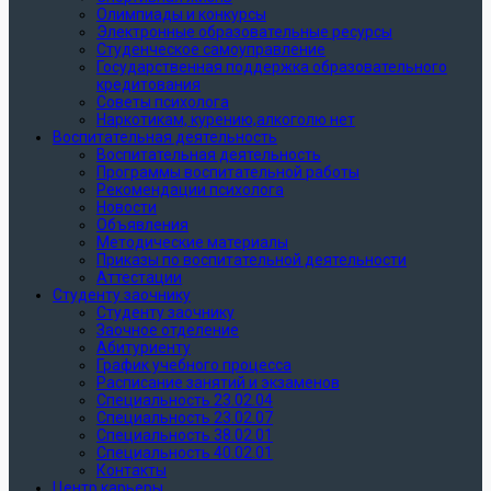
Олимпиады и конкурсы
Электронные образовательные ресурсы
Студенческое самоуправление
Государственная поддержка образовательного
кредитования
Советы психолога
Наркотикам, курению,алкоголю нет
Воспитательная деятельность
Воспитательная деятельность
Программы воспитательной работы
Рекомендации психолога
Новости
Объявления
Методические материалы
Приказы по воспитательной деятельности
Аттестации
Студенту заочнику
Студенту заочнику
Заочное отделение
Абитуриенту
График учебного процесса
Расписание занятий и экзаменов
Специальность 23.02.04
Специальность 23.02.07
Специальность 38.02.01
Специальность 40.02.01
Контакты
Центр карьеры