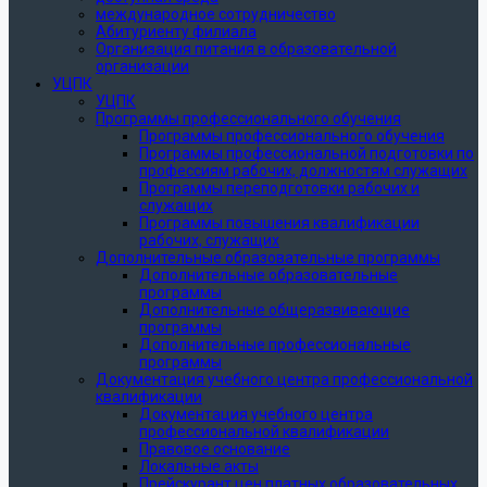
международное сотрудничество
Абитуриенту филиала
Организация питания в образовательной
организации
УЦПК
УЦПК
Программы профессионального обучения
Программы профессионального обучения
Программы профессиональной подготовки по
профессиям рабочих, должностям служащих
Программы переподготовки рабочих и
служащих
Программы повышения квалификации
рабочих, служащих
Дополнительные образовательные программы
Дополнительные образовательные
программы
Дополнительные общеразвивающие
программы
Дополнительные профессиональные
программы
Документация учебного центра профессиональной
квалификации
Документация учебного центра
профессиональной квалификации
Правовое основание
Локальные акты
Прейскурант цен платных образовательных