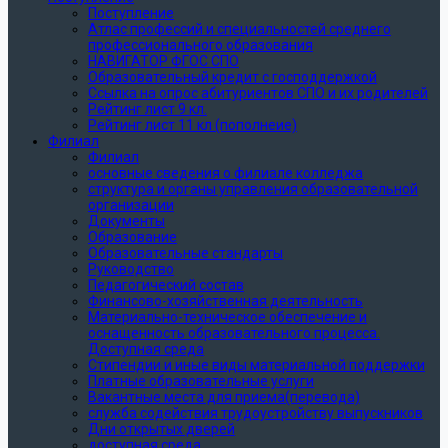
Поступление
Атлас профессий и специальностей среднего
профессионального образования
НАВИГАТОР ФГОС СПО
Образовательный кредит с господдержкой
Ссылка на опрос абитуриентов СПО и их родителей
Рейтинг лист 9 кл.
Рейтинг лист 11 кл (пополнеие)
Филиал
Филиал
основные сведения о филиале колледжа
структура и органы управления образовательной
организации
Документы
Образование
Образовательные стандарты
Руководство
Педагогический состав
Финансово-хозяйственная деятельность
Материально-техническое обеспечение и
оснащенность образовательного процесса.
Доступная среда
Стипендии и иные виды материальной поддержки
Платные образовательные услуги
Вакантные места для приема(перевода)
служба содействия трудоустройству выпускников
Дни открытых дверей
доступная среда