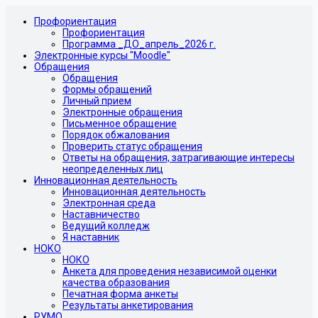
Профориентация
Профориентация
Программа _ДО_апрель_2026 г.
Электронные курсы "Moodle"
Обращения
Обращения
Формы обращений
Личный прием
Электронные обращения
Письменное обращение
Порядок обжалования
Проверить статус обращения
Ответы на обращения, затрагивающие интересы
неопределенных лиц
Инновационная деятельность
Инновационная деятельность
Электронная среда
Наставничество
Ведущий колледж
Я наставник
НОКО
НОКО
Анкета для проведения независимой оценки
качества образования
Печатная форма анкеты
Результаты анкетирования
РУМО