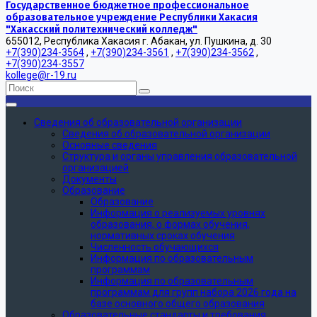
Государственное бюджетное профессиональное
образовательное учреждение Республики Хакасия
"Хакасский политехнический колледж"
655012, Республика Хакасия г. Абакан, ул. Пушкина, д. 30
+7(390)234-3564
,
+7(390)234-3561
,
+7(390)234-3562
,
+7(390)234-3557
kollege@r-19.ru
Сведения об образовательной организации
Сведения об образовательной организации
Основные сведения
Структура и органы управления образовательной
организацией
Документы
Образование
Образование
Информация о реализуемых уровнях
образования, о формах обучения,
нормативных сроках обучения
Численность обучающихся
Информация по образовательным
программам
Информация по образовательным
программам для групп набора 2026 года на
базе основного общего образования
Образовательные стандарты и требования