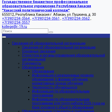
Государственное бюджетное профессиональное
образовательное учреждение Республики Хакасия
"Хакасский политехнический колледж"
655012, Республика Хакасия г. Абакан, ул. Пушкина, д. 30
+7(390)234-3564
,
+7(390)234-3561
,
+7(390)234-3562
,
+7(390)234-3557
kollege@r-19.ru
Сведения об образовательной организации
Сведения об образовательной организации
Основные сведения
Структура и органы управления образовательной
организацией
Документы
Образование
Образование
Информация о реализуемых уровнях
образования, о формах обучения,
нормативных сроках обучения
Численность обучающихся
Информация по образовательным
программам
Информация по образовательным
программам для групп набора 2026 года на
базе основного общего образования
Образовательные стандарты и требования