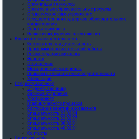
Олимпиады и конкурсы
Электронные образовательные ресурсы
Студенческое самоуправление
Государственная поддержка образовательного
кредитования
Советы психолога
Наркотикам, курению,алкоголю нет
Воспитательная деятельность
Воспитательная деятельность
Программы воспитательной работы
Рекомендации психолога
Новости
Объявления
Методические материалы
Приказы по воспитательной деятельности
Аттестации
Студенту заочнику
Студенту заочнику
Заочное отделение
Абитуриенту
График учебного процесса
Расписание занятий и экзаменов
Специальность 23.02.04
Специальность 23.02.07
Специальность 38.02.01
Специальность 40.02.01
Контакты
Центр карьеры