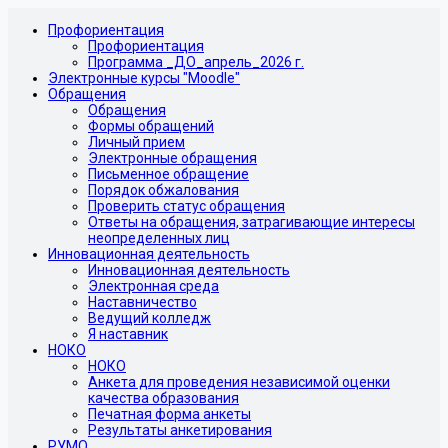
Профориентация
Профориентация
Программа _ДО_апрель_2026 г.
Электронные курсы "Moodle"
Обращения
Обращения
Формы обращений
Личный прием
Электронные обращения
Письменное обращение
Порядок обжалования
Проверить статус обращения
Ответы на обращения, затрагивающие интересы
неопределенных лиц
Инновационная деятельность
Инновационная деятельность
Электронная среда
Наставничество
Ведущий колледж
Я наставник
НОКО
НОКО
Анкета для проведения независимой оценки
качества образования
Печатная форма анкеты
Результаты анкетирования
РУМО