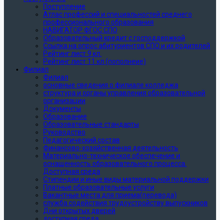
Поступление
Атлас профессий и специальностей среднего
профессионального образования
НАВИГАТОР ФГОС СПО
Образовательный кредит с господдержкой
Ссылка на опрос абитуриентов СПО и их родителей
Рейтинг лист 9 кл.
Рейтинг лист 11 кл (пополнеие)
Филиал
Филиал
основные сведения о филиале колледжа
структура и органы управления образовательной
организации
Документы
Образование
Образовательные стандарты
Руководство
Педагогический состав
Финансово-хозяйственная деятельность
Материально-техническое обеспечение и
оснащенность образовательного процесса.
Доступная среда
Стипендии и иные виды материальной поддержки
Платные образовательные услуги
Вакантные места для приема(перевода)
служба содействия трудоустройству выпускников
Дни открытых дверей
доступная среда