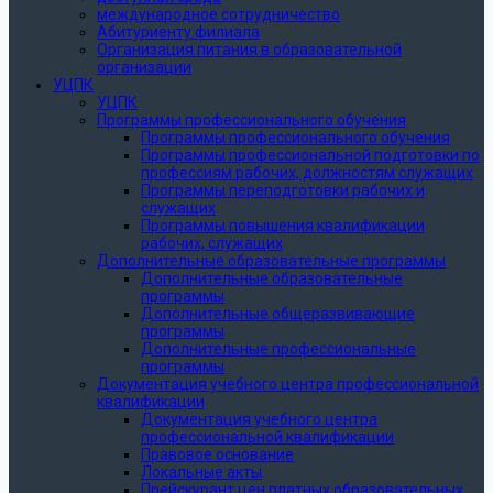
международное сотрудничество
Абитуриенту филиала
Организация питания в образовательной
организации
УЦПК
УЦПК
Программы профессионального обучения
Программы профессионального обучения
Программы профессиональной подготовки по
профессиям рабочих, должностям служащих
Программы переподготовки рабочих и
служащих
Программы повышения квалификации
рабочих, служащих
Дополнительные образовательные программы
Дополнительные образовательные
программы
Дополнительные общеразвивающие
программы
Дополнительные профессиональные
программы
Документация учебного центра профессиональной
квалификации
Документация учебного центра
профессиональной квалификации
Правовое основание
Локальные акты
Прейскурант цен платных образовательных