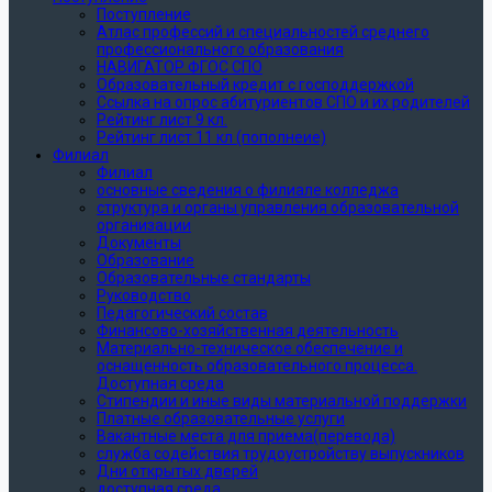
Поступление
Атлас профессий и специальностей среднего
профессионального образования
НАВИГАТОР ФГОС СПО
Образовательный кредит с господдержкой
Ссылка на опрос абитуриентов СПО и их родителей
Рейтинг лист 9 кл.
Рейтинг лист 11 кл (пополнеие)
Филиал
Филиал
основные сведения о филиале колледжа
структура и органы управления образовательной
организации
Документы
Образование
Образовательные стандарты
Руководство
Педагогический состав
Финансово-хозяйственная деятельность
Материально-техническое обеспечение и
оснащенность образовательного процесса.
Доступная среда
Стипендии и иные виды материальной поддержки
Платные образовательные услуги
Вакантные места для приема(перевода)
служба содействия трудоустройству выпускников
Дни открытых дверей
доступная среда