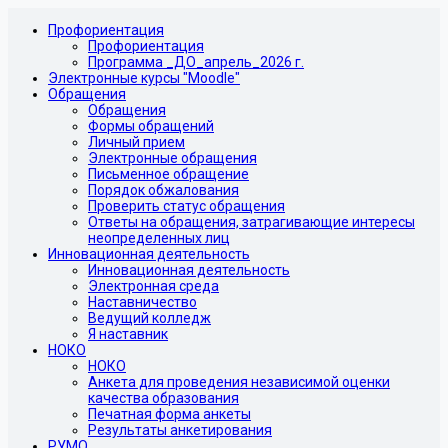
Профориентация
Профориентация
Программа _ДО_апрель_2026 г.
Электронные курсы "Moodle"
Обращения
Обращения
Формы обращений
Личный прием
Электронные обращения
Письменное обращение
Порядок обжалования
Проверить статус обращения
Ответы на обращения, затрагивающие интересы
неопределенных лиц
Инновационная деятельность
Инновационная деятельность
Электронная среда
Наставничество
Ведущий колледж
Я наставник
НОКО
НОКО
Анкета для проведения независимой оценки
качества образования
Печатная форма анкеты
Результаты анкетирования
РУМО