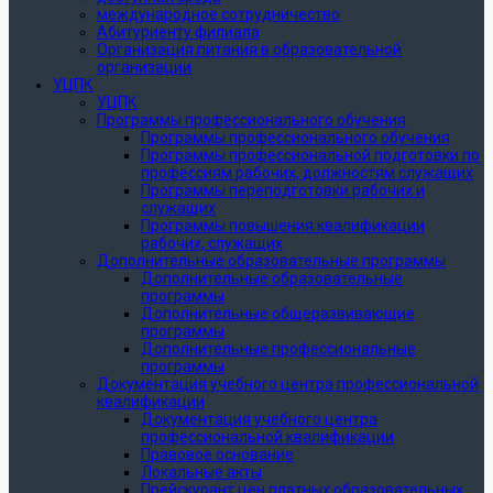
международное сотрудничество
Абитуриенту филиала
Организация питания в образовательной
организации
УЦПК
УЦПК
Программы профессионального обучения
Программы профессионального обучения
Программы профессиональной подготовки по
профессиям рабочих, должностям служащих
Программы переподготовки рабочих и
служащих
Программы повышения квалификации
рабочих, служащих
Дополнительные образовательные программы
Дополнительные образовательные
программы
Дополнительные общеразвивающие
программы
Дополнительные профессиональные
программы
Документация учебного центра профессиональной
квалификации
Документация учебного центра
профессиональной квалификации
Правовое основание
Локальные акты
Прейскурант цен платных образовательных