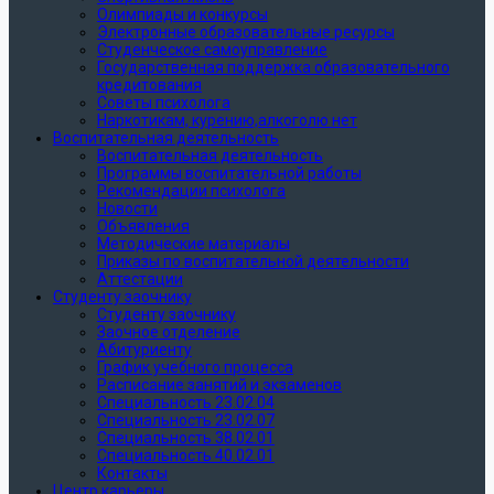
Олимпиады и конкурсы
Электронные образовательные ресурсы
Студенческое самоуправление
Государственная поддержка образовательного
кредитования
Советы психолога
Наркотикам, курению,алкоголю нет
Воспитательная деятельность
Воспитательная деятельность
Программы воспитательной работы
Рекомендации психолога
Новости
Объявления
Методические материалы
Приказы по воспитательной деятельности
Аттестации
Студенту заочнику
Студенту заочнику
Заочное отделение
Абитуриенту
График учебного процесса
Расписание занятий и экзаменов
Специальность 23.02.04
Специальность 23.02.07
Специальность 38.02.01
Специальность 40.02.01
Контакты
Центр карьеры