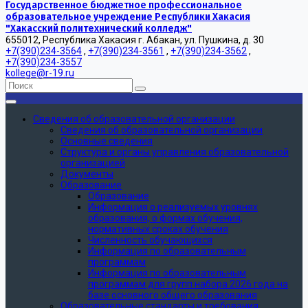
Государственное бюджетное профессиональное
образовательное учреждение Республики Хакасия
"Хакасский политехнический колледж"
655012, Республика Хакасия г. Абакан, ул. Пушкина, д. 30
+7(390)234-3564
,
+7(390)234-3561
,
+7(390)234-3562
,
+7(390)234-3557
kollege@r-19.ru
Сведения об образовательной организации
Сведения об образовательной организации
Основные сведения
Структура и органы управления образовательной
организацией
Документы
Образование
Образование
Информация о реализуемых уровнях
образования, о формах обучения,
нормативных сроках обучения
Численность обучающихся
Информация по образовательным
программам
Информация по образовательным
программам для групп набора 2026 года на
базе основного общего образования
Образовательные стандарты и требования