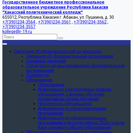
Государственное бюджетное профессиональное
образовательное учреждение Республики Хакасия
"Хакасский политехнический колледж"
655012, Республика Хакасия г. Абакан, ул. Пушкина, д. 30
+7(390)234-3564
,
+7(390)234-3561
,
+7(390)234-3562
,
+7(390)234-3557
kollege@r-19.ru
Сведения об образовательной организации
Сведения об образовательной организации
Основные сведения
Структура и органы управления образовательной
организацией
Документы
Образование
Образование
Информация о реализуемых уровнях
образования, о формах обучения,
нормативных сроках обучения
Численность обучающихся
Информация по образовательным
программам
Информация по образовательным
программам для групп набора 2026 года на
базе основного общего образования
Образовательные стандарты и требования