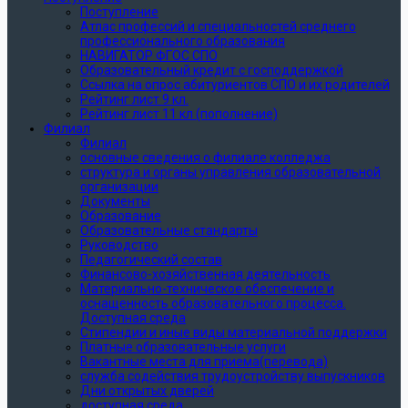
Поступление
Атлас профессий и специальностей среднего
профессионального образования
НАВИГАТОР ФГОС СПО
Образовательный кредит с господдержкой
Ссылка на опрос абитуриентов СПО и их родителей
Рейтинг лист 9 кл.
Рейтинг лист 11 кл (пополнение)
Филиал
Филиал
основные сведения о филиале колледжа
структура и органы управления образовательной
организации
Документы
Образование
Образовательные стандарты
Руководство
Педагогический состав
Финансово-хозяйственная деятельность
Материально-техническое обеспечение и
оснащенность образовательного процесса.
Доступная среда
Стипендии и иные виды материальной поддержки
Платные образовательные услуги
Вакантные места для приема(перевода)
служба содействия трудоустройству выпускников
Дни открытых дверей
доступная среда