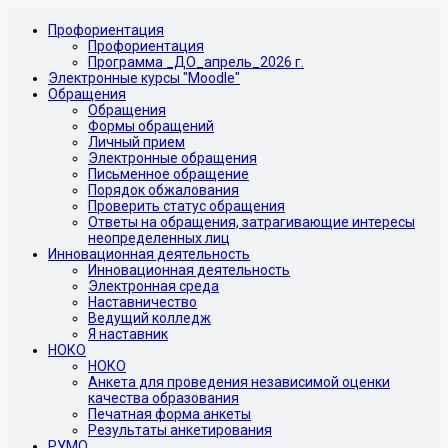
Профориентация
Профориентация
Программа _ДО_апрель_2026 г.
Электронные курсы "Moodle"
Обращения
Обращения
Формы обращений
Личный прием
Электронные обращения
Письменное обращение
Порядок обжалования
Проверить статус обращения
Ответы на обращения, затрагивающие интересы
неопределенных лиц
Инновационная деятельность
Инновационная деятельность
Электронная среда
Наставничество
Ведущий колледж
Я наставник
НОКО
НОКО
Анкета для проведения независимой оценки
качества образования
Печатная форма анкеты
Результаты анкетирования
РУМО