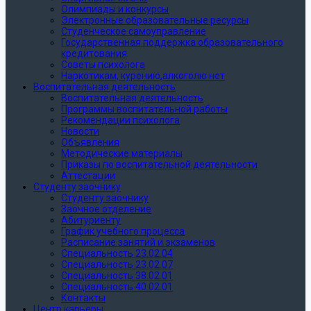
Олимпиады и конкурсы
Электронные образовательные ресурсы
Студенческое самоуправление
Государственная поддержка образовательного
кредитования
Советы психолога
Наркотикам, курению,алкоголю нет
Воспитательная деятельность
Воспитательная деятельность
Программы воспитательной работы
Рекомендации психолога
Новости
Объявления
Методические материалы
Приказы по воспитательной деятельности
Аттестации
Студенту заочнику
Студенту заочнику
Заочное отделение
Абитуриенту
График учебного процесса
Расписание занятий и экзаменов
Специальность 23.02.04
Специальность 23.02.07
Специальность 38.02.01
Специальность 40.02.01
Контакты
Центр карьеры