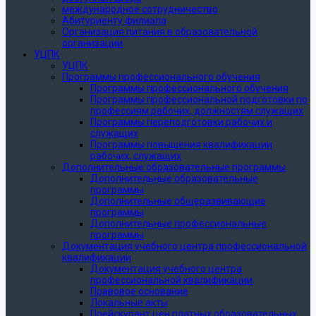
международное сотрудничество
Абитуриенту филиала
Организация питания в образовательной
организации
УЦПК
УЦПК
Программы профессионального обучения
Программы профессионального обучения
Программы профессиональной подготовки по
профессиям рабочих, должностям служащих
Программы переподготовки рабочих и
служащих
Программы повышения квалификации
рабочих, служащих
Дополнительные образовательные программы
Дополнительные образовательные
программы
Дополнительные общеразвивающие
программы
Дополнительные профессиональные
программы
Документация учебного центра профессиональной
квалификации
Документация учебного центра
профессиональной квалификации
Правовое основание
Локальные акты
Прейскурант цен платных образовательных