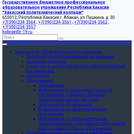
Государственное бюджетное профессиональное
образовательное учреждение Республики Хакасия
"Хакасский политехнический колледж"
655012, Республика Хакасия г. Абакан, ул. Пушкина, д. 30
+7(390)234-3564
,
+7(390)234-3561
,
+7(390)234-3562
,
+7(390)234-3557
kollege@r-19.ru
Сведения об образовательной организации
Сведения об образовательной организации
Основные сведения
Структура и органы управления образовательной
организацией
Документы
Образование
Образование
Информация о реализуемых уровнях
образования, о формах обучения,
нормативных сроках обучения
Численность обучающихся
Информация по образовательным
программам
Информация по образовательным
программам для групп набора 2026 года на
базе основного общего образования
Образовательные стандарты и требования