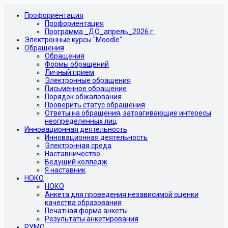
Профориентация
Профориентация
Программа _ДО_апрель_2026 г.
Электронные курсы "Moodle"
Обращения
Обращения
Формы обращений
Личный прием
Электронные обращения
Письменное обращение
Порядок обжалования
Проверить статус обращения
Ответы на обращения, затрагивающие интересы
неопределенных лиц
Инновационная деятельность
Инновационная деятельность
Электронная среда
Наставничество
Ведущий колледж
Я наставник
НОКО
НОКО
Анкета для проведения независимой оценки
качества образования
Печатная форма анкеты
Результаты анкетирования
РУМО