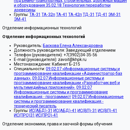
подъемно-транспортных, строительных, дорожных машин
и оборудования
35.02.18 Технология переработки
древесины
Группы:
ТА-31
ТА-32п
ТА-41
ТА-42п
ТД-31
ТД-41
ЭМ-31
ЭМ-41
Отделение информационных технологий
Отделение информационных технологий
Руководитель:
Баскова Елена Александровна
Должность руководителя:
Заведующий отделением
Телефон (руководителя):
+7(3902)34-35-56
E-mail (руководителя):
zavoit@khpk.ru
Местонахождение:
Кабинет Б-215
Специальности:
09.02.07 «Информационные системы и
программирование квалификации «Администратор баз
данных».
09.02.07 Информационные системы и
программирование квалификации «Разработчик веб и
мультимедийных приложений».
09.02.07
Информационные системы и программирование
квалификация - программист
09.02.07 Информационные
системы и программирование квалификация -
технический писатель
Группы:
ИС(АБД)-31
ИС(АБД)-41
ИС(ВП)-31
ИС(ВП)-41
ИС(ПРО)31
ИС(ПРО)-41
Отделение экономики, права и заочной формы обучения