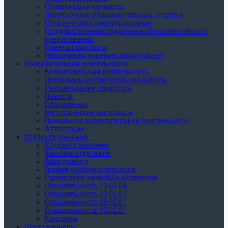
Олимпиады и конкурсы
Электронные образовательные ресурсы
Студенческое самоуправление
Государственная поддержка образовательного
кредитования
Советы психолога
Наркотикам, курению,алкоголю нет
Воспитательная деятельность
Воспитательная деятельность
Программы воспитательной работы
Рекомендации психолога
Новости
Объявления
Методические материалы
Приказы по воспитательной деятельности
Аттестации
Студенту заочнику
Студенту заочнику
Заочное отделение
Абитуриенту
График учебного процесса
Расписание занятий и экзаменов
Специальность 23.02.04
Специальность 23.02.07
Специальность 38.02.01
Специальность 40.02.01
Контакты
Центр карьеры