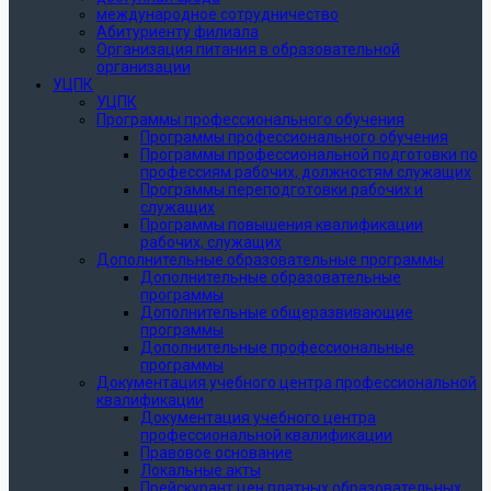
международное сотрудничество
Абитуриенту филиала
Организация питания в образовательной
организации
УЦПК
УЦПК
Программы профессионального обучения
Программы профессионального обучения
Программы профессиональной подготовки по
профессиям рабочих, должностям служащих
Программы переподготовки рабочих и
служащих
Программы повышения квалификации
рабочих, служащих
Дополнительные образовательные программы
Дополнительные образовательные
программы
Дополнительные общеразвивающие
программы
Дополнительные профессиональные
программы
Документация учебного центра профессиональной
квалификации
Документация учебного центра
профессиональной квалификации
Правовое основание
Локальные акты
Прейскурант цен платных образовательных