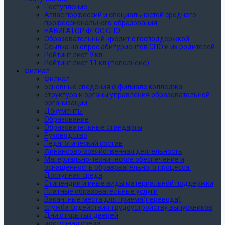
Поступление
Атлас профессий и специальностей среднего
профессионального образования
НАВИГАТОР ФГОС СПО
Образовательный кредит с господдержкой
Ссылка на опрос абитуриентов СПО и их родителей
Рейтинг лист 9 кл.
Рейтинг лист 11 кл (пополнеие)
Филиал
Филиал
основные сведения о филиале колледжа
структура и органы управления образовательной
организации
Документы
Образование
Образовательные стандарты
Руководство
Педагогический состав
Финансово-хозяйственная деятельность
Материально-техническое обеспечение и
оснащенность образовательного процесса.
Доступная среда
Стипендии и иные виды материальной поддержки
Платные образовательные услуги
Вакантные места для приема(перевода)
служба содействия трудоустройству выпускников
Дни открытых дверей
доступная среда