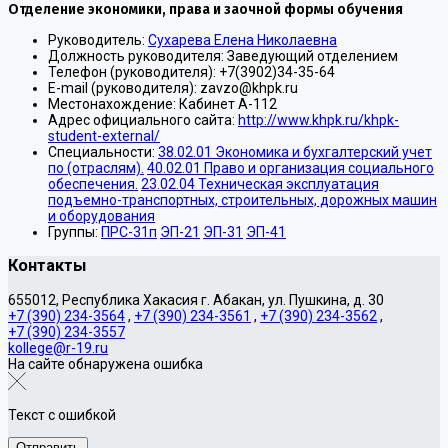
Отделение экономики, права и заочной формы обучения
Руководитель:
Сухарева Елена Николаевна
Должность руководителя:
Заведующий отделением
Телефон (руководителя):
+7(3902)34-35-64
E-mail (руководителя):
zavzo@khpk.ru
Местонахождение:
Кабинет А-112
Адрес официального сайта:
http://www.khpk.ru/khpk-
student-external/
Специальности:
38.02.01 Экономика и бухгалтерский учет
по (отраслям).
40.02.01 Право и организация социального
обеспечения.
23.02.04 Техническая эксплуатация
подъемно-транспортных, строительных, дорожных машин
и оборудования
Группы:
ПРС-31п
ЭП-21
ЭП-31
ЭП-41
Контакты
655012, Республика Хакасия г. Абакан, ул. Пушкина, д. 30
+7 (390) 234-3564
,
+7 (390) 234-3561
,
+7 (390) 234-3562
,
+7 (390) 234-3557
kollege@r-19.ru
На сайте обнаружена ошибка
Текст с ошибкой