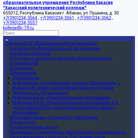
образовательное учреждение Республики Хакасия
"Хакасский политехнический колледж"
655012, Республика Хакасия г. Абакан, ул. Пушкина, д. 30
+7(390)234-3564
,
+7(390)234-3561
,
+7(390)234-3562
,
+7(390)234-3557
kollege@r-19.ru
Сведения об образовательной организации
Сведения об образовательной организации
Основные сведения
Структура и органы управления образовательной
организацией
Документы
Образование
Образование
Информация о реализуемых уровнях образования, о
формах обучения, нормативных сроках обучения
Численность обучающихся
Информация по образовательным программам
Информация по образовательным программам для
групп набора 2026 года на базе основного общего
образования
Образовательные стандарты и требования
Руководство
Педагогический состав
Материально-техническое обеспечение и оснащённость
образовательного процесса. Доступная среда