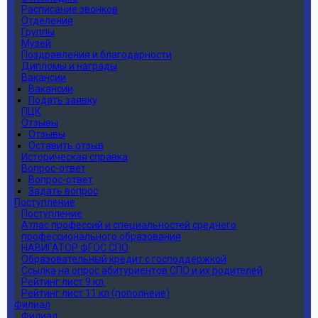
Расписание звонков
Отделения
Группы
Музей
Поздравления и благодарности
Дипломы и награды
Вакансии
Вакансии
Подать заявку
ПЦК
Отзывы
Отзывы
Оставить отзыв
Историческая справка
Вопрос-ответ
Вопрос-ответ
Задать вопрос
Поступление
Поступление
Атлас профессий и специальностей среднего
профессионального образования
НАВИГАТОР ФГОС СПО
Образовательный кредит с господдержкой
Ссылка на опрос абитуриентов СПО и их родителей
Рейтинг лист 9 кл.
Рейтинг лист 11 кл (пополнеие)
Филиал
Филиал