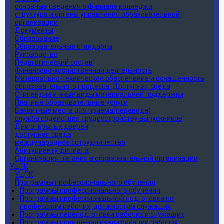
основные сведения о филиале колледжа
структура и органы управления образовательной
организации
Документы
Образование
Образовательные стандарты
Руководство
Педагогический состав
Финансово-хозяйственная деятельность
Материально-техническое обеспечение и оснащенность
образовательного процесса. Доступная среда
Стипендии и иные виды материальной поддержки
Платные образовательные услуги
Вакантные места для приема(перевода)
служба содействия трудоустройству выпускников
Дни открытых дверей
доступная среда
международное сотрудничество
Абитуриенту филиала
Организация питания в образовательной организации
УЦПК
УЦПК
Программы профессионального обучения
Программы профессионального обучения
Программы профессиональной подготовки по
профессиям рабочих, должностям служащих
Программы переподготовки рабочих и служащих
Программы повышения квалификации рабочих,