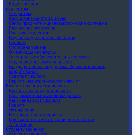
Видеогалерея
Студентам
Студентам
Расписание занятий и замен
Сайты предметно-цикловых комиссий колледжа
Расписание экзаменов
Практика студентов
Научное студенческое общество
Проекты
Спортивная жизнь
Олимпиады и конкурсы
Электронные образовательные ресурсы
Студенческое самоуправление
Государственная поддержка образовательного
кредитования
Советы психолога
Наркотикам, курению,алкоголю нет
Воспитательная деятельность
Воспитательная деятельность
Программы воспитательной работы
Рекомендации психолога
Новости
Объявления
Методические материалы
Приказы по воспитательной деятельности
Аттестации
Студенту заочнику
Студенту заочнику