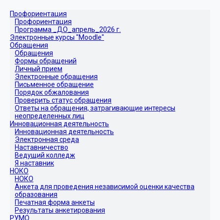
Профориентация
Профориентация
Программа _ДО_апрель_2026 г.
Электронные курсы "Moodle"
Обращения
Обращения
Формы обращений
Личный прием
Электронные обращения
Письменное обращение
Порядок обжалования
Проверить статус обращения
Ответы на обращения, затрагивающие интересы
неопределенных лиц
Инновационная деятельность
Инновационная деятельность
Электронная среда
Наставничество
Ведущий колледж
Я наставник
НОКО
НОКО
Анкета для проведения независимой оценки качества
образования
Печатная форма анкеты
Результаты анкетирования
РУМО