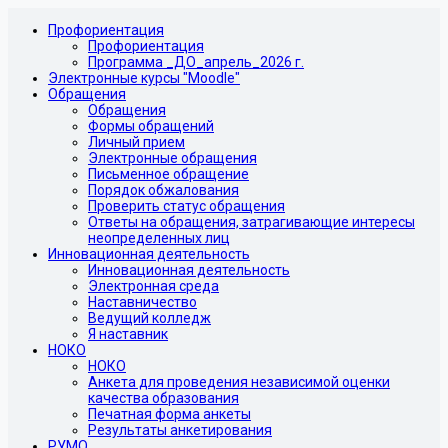
Профориентация
Профориентация
Программа _ДО_апрель_2026 г.
Электронные курсы "Moodle"
Обращения
Обращения
Формы обращений
Личный прием
Электронные обращения
Письменное обращение
Порядок обжалования
Проверить статус обращения
Ответы на обращения, затрагивающие интересы
неопределенных лиц
Инновационная деятельность
Инновационная деятельность
Электронная среда
Наставничество
Ведущий колледж
Я наставник
НОКО
НОКО
Анкета для проведения независимой оценки
качества образования
Печатная форма анкеты
Результаты анкетирования
РУМО