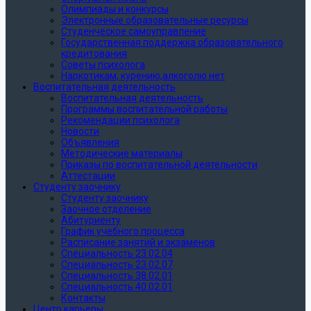
Олимпиады и конкурсы
Электронные образовательные ресурсы
Студенческое самоуправление
Государственная поддержка образовательного
кредитования
Советы психолога
Наркотикам, курению,алкоголю нет
Воспитательная деятельность
Воспитательная деятельность
Программы воспитательной работы
Рекомендации психолога
Новости
Объявления
Методические материалы
Приказы по воспитательной деятельности
Аттестации
Студенту заочнику
Студенту заочнику
Заочное отделение
Абитуриенту
График учебного процесса
Расписание занятий и экзаменов
Специальность 23.02.04
Специальность 23.02.07
Специальность 38.02.01
Специальность 40.02.01
Контакты
Центр карьеры