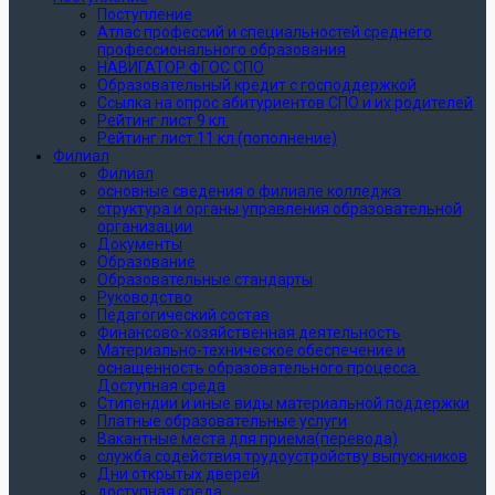
Поступление
Атлас профессий и специальностей среднего
профессионального образования
НАВИГАТОР ФГОС СПО
Образовательный кредит с господдержкой
Ссылка на опрос абитуриентов СПО и их родителей
Рейтинг лист 9 кл.
Рейтинг лист 11 кл (пополнение)
Филиал
Филиал
основные сведения о филиале колледжа
структура и органы управления образовательной
организации
Документы
Образование
Образовательные стандарты
Руководство
Педагогический состав
Финансово-хозяйственная деятельность
Материально-техническое обеспечение и
оснащенность образовательного процесса.
Доступная среда
Стипендии и иные виды материальной поддержки
Платные образовательные услуги
Вакантные места для приема(перевода)
служба содействия трудоустройству выпускников
Дни открытых дверей
доступная среда