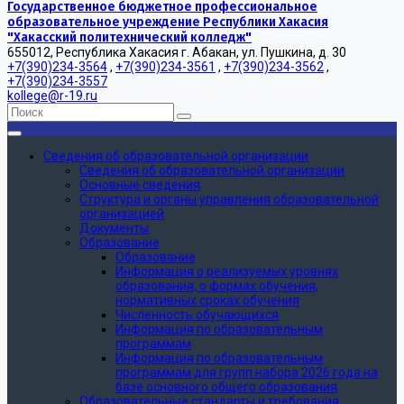
Государственное бюджетное профессиональное
образовательное учреждение Республики Хакасия
"Хакасский политехнический колледж"
655012, Республика Хакасия г. Абакан, ул. Пушкина, д. 30
+7(390)234-3564
,
+7(390)234-3561
,
+7(390)234-3562
,
+7(390)234-3557
kollege@r-19.ru
Сведения об образовательной организации
Сведения об образовательной организации
Основные сведения
Структура и органы управления образовательной
организацией
Документы
Образование
Образование
Информация о реализуемых уровнях
образования, о формах обучения,
нормативных сроках обучения
Численность обучающихся
Информация по образовательным
программам
Информация по образовательным
программам для групп набора 2026 года на
базе основного общего образования
Образовательные стандарты и требования