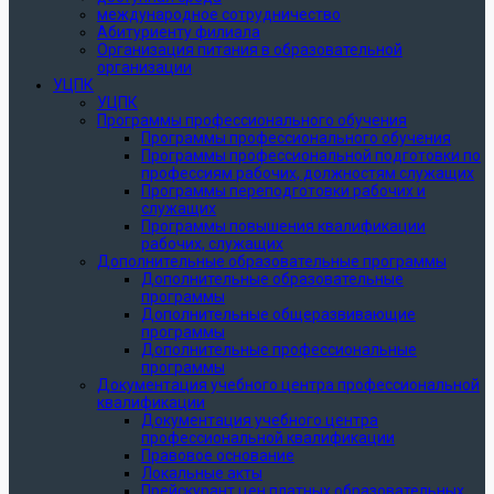
международное сотрудничество
Абитуриенту филиала
Организация питания в образовательной
организации
УЦПК
УЦПК
Программы профессионального обучения
Программы профессионального обучения
Программы профессиональной подготовки по
профессиям рабочих, должностям служащих
Программы переподготовки рабочих и
служащих
Программы повышения квалификации
рабочих, служащих
Дополнительные образовательные программы
Дополнительные образовательные
программы
Дополнительные общеразвивающие
программы
Дополнительные профессиональные
программы
Документация учебного центра профессиональной
квалификации
Документация учебного центра
профессиональной квалификации
Правовое основание
Локальные акты
Прейскурант цен платных образовательных