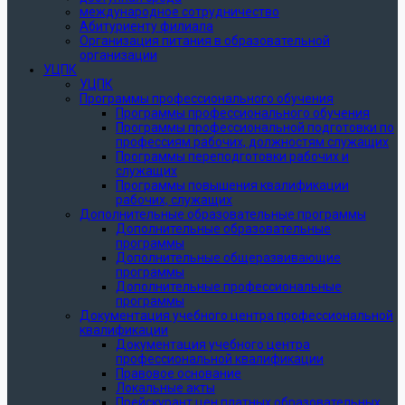
международное сотрудничество
Абитуриенту филиала
Организация питания в образовательной
организации
УЦПК
УЦПК
Программы профессионального обучения
Программы профессионального обучения
Программы профессиональной подготовки по
профессиям рабочих, должностям служащих
Программы переподготовки рабочих и
служащих
Программы повышения квалификации
рабочих, служащих
Дополнительные образовательные программы
Дополнительные образовательные
программы
Дополнительные общеразвивающие
программы
Дополнительные профессиональные
программы
Документация учебного центра профессиональной
квалификации
Документация учебного центра
профессиональной квалификации
Правовое основание
Локальные акты
Прейскурант цен платных образовательных