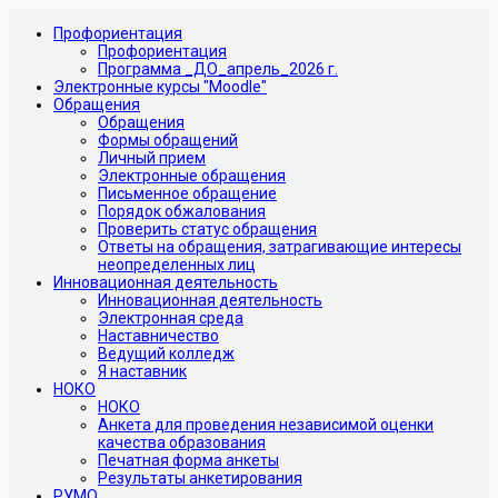
Профориентация
Профориентация
Программа _ДО_апрель_2026 г.
Электронные курсы "Moodle"
Обращения
Обращения
Формы обращений
Личный прием
Электронные обращения
Письменное обращение
Порядок обжалования
Проверить статус обращения
Ответы на обращения, затрагивающие интересы
неопределенных лиц
Инновационная деятельность
Инновационная деятельность
Электронная среда
Наставничество
Ведущий колледж
Я наставник
НОКО
НОКО
Анкета для проведения независимой оценки
качества образования
Печатная форма анкеты
Результаты анкетирования
РУМО