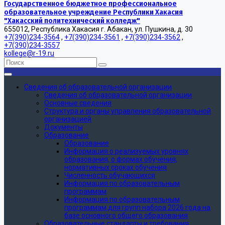
Государственное бюджетное профессиональное
образовательное учреждение Республики Хакасия
"Хакасский политехнический колледж"
655012, Республика Хакасия г. Абакан, ул. Пушкина, д. 30
+7(390)234-3564
,
+7(390)234-3561
,
+7(390)234-3562
,
+7(390)234-3557
kollege@r-19.ru
Сведения об образовательной организации
Сведения об образовательной организации
Основные сведения
Структура и органы управления образовательной
организацией
Документы
Образование
Образование
Информация о реализуемых уровнях
образования, о формах обучения,
нормативных сроках обучения
Численность обучающихся
Информация по образовательным
программам
Информация по образовательным
программам для групп набора 2026 года на
базе основного общего образования
Образовательные стандарты и требования