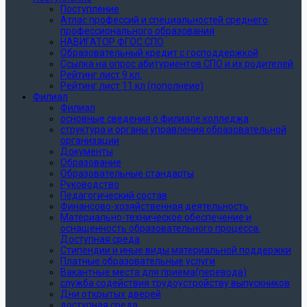
Поступление
Атлас профессий и специальностей среднего
профессионального образования
НАВИГАТОР ФГОС СПО
Образовательный кредит с господдержкой
Ссылка на опрос абитуриентов СПО и их родителей
Рейтинг лист 9 кл.
Рейтинг лист 11 кл (пополнеие)
Филиал
Филиал
основные сведения о филиале колледжа
структура и органы управления образовательной
организации
Документы
Образование
Образовательные стандарты
Руководство
Педагогический состав
Финансово-хозяйственная деятельность
Материально-техническое обеспечение и
оснащенность образовательного процесса.
Доступная среда
Стипендии и иные виды материальной поддержки
Платные образовательные услуги
Вакантные места для приема(перевода)
служба содействия трудоустройству выпускников
Дни открытых дверей
доступная среда