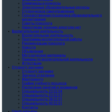
Олимпиады и конкурсы
Электронные образовательные ресурсы
Студенческое самоуправление
Государственная поддержка образовательного
кредитования
Советы психолога
Наркотикам, курению,алкоголю нет
Воспитательная деятельность
Воспитательная деятельность
Программы воспитательной работы
Рекомендации психолога
Новости
Объявления
Методические материалы
Приказы по воспитательной деятельности
Аттестации
Студенту заочнику
Студенту заочнику
Заочное отделение
Абитуриенту
График учебного процесса
Расписание занятий и экзаменов
Специальность 23.02.04
Специальность 23.02.07
Специальность 38.02.01
Специальность 40.02.01
Контакты
Центр карьеры