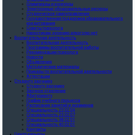
Олимпиады и конкурсы
Электронные образовательные ресурсы
Студенческое самоуправление
Государственная поддержка образовательного
кредитования
Советы психолога
Наркотикам, курению,алкоголю нет
Воспитательная деятельность
Воспитательная деятельность
Программы воспитательной работы
Рекомендации психолога
Новости
Объявления
Методические материалы
Приказы по воспитательной деятельности
Аттестации
Студенту заочнику
Студенту заочнику
Заочное отделение
Абитуриенту
График учебного процесса
Расписание занятий и экзаменов
Специальность 23.02.04
Специальность 23.02.07
Специальность 38.02.01
Специальность 40.02.01
Контакты
Центр карьеры