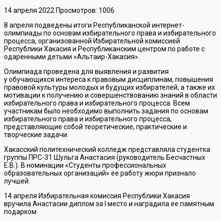
14 апреля 2022
Просмотров: 1006
8 апреля подведены итоги Республиканской интернет-
олимпиады по основам избирательного права и избирательного
процесса, организованной Избирательной комиссией
Республики Хакасия и Республиканским центром по работе с
одаренными детьми «Альтаир-Хакасия».
Олимпиада проведена для выявления и развития
у обучающихся интереса к правовым дисциплинам, повышения
правовой культуры молодых и будущих избирателей, а также их
мотивации к получению и совершенствованию знаний в области
избирательного права и избирательного процесса. Всем
участникам было необходимо выполнить задания по основам
избирательного права и избирательного процесса,
представляющие собой теоретические, практические и
творческие задачи.
Хакасский политехнический колледж представляла студентка
группы ПРС-31 Шульга Анастасия (руководитель Бесчастных
Е.В.). В номинации «Студенты профессиональных
образовательных организаций» ее работу жюри признало
лучшей.
14 апреля Избирательная комиссия Республики Хакасия
вручила Анастасии диплом за I место и наградила ее памятным
подарком.