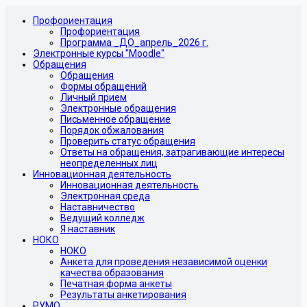
Профориентация
Профориентация
Программа _ДО_апрель_2026 г.
Электронные курсы "Moodle"
Обращения
Обращения
Формы обращений
Личный прием
Электронные обращения
Письменное обращение
Порядок обжалования
Проверить статус обращения
Ответы на обращения, затрагивающие интересы
неопределенных лиц
Инновационная деятельность
Инновационная деятельность
Электронная среда
Наставничество
Ведущий колледж
Я наставник
НОКО
НОКО
Анкета для проведения независимой оценки
качества образования
Печатная форма анкеты
Результаты анкетирования
РУМО