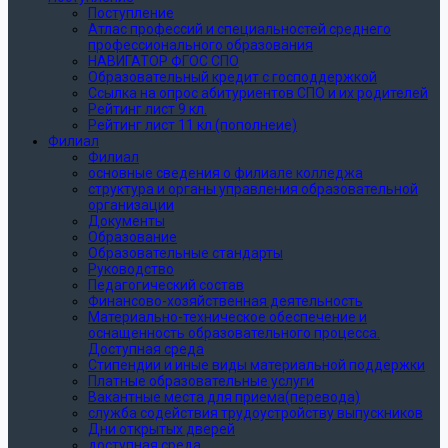
Поступление
Атлас профессий и специальностей среднего
профессионального образования
НАВИГАТОР ФГОС СПО
Образовательный кредит с господдержкой
Ссылка на опрос абитуриентов СПО и их родителей
Рейтинг лист 9 кл.
Рейтинг лист 11 кл (пополнеие)
Филиал
Филиал
основные сведения о филиале колледжа
структура и органы управления образовательной
организации
Документы
Образование
Образовательные стандарты
Руководство
Педагогический состав
Финансово-хозяйственная деятельность
Материально-техническое обеспечение и
оснащенность образовательного процесса.
Доступная среда
Стипендии и иные виды материальной поддержки
Платные образовательные услуги
Вакантные места для приема(перевода)
служба содействия трудоустройству выпускников
Дни открытых дверей
доступная среда