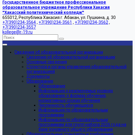
Государственное бюджетное профессиональное
образовательное учреждение Республики Хакасия
"Хакасский политехнический колледж"
655012, Республика Хакасия г. Абакан, ул. Пушкина, д. 30
+7(390)234-3564
,
+7(390)234-3561
,
+7(390)234-3562
,
+7(390)234-3557
kollege@r-19.ru
Сведения об образовательной организации
Сведения об образовательной организации
Основные сведения
Структура и органы управления образовательной
организацией
Документы
Образование
Образование
Информация о реализуемых уровнях
образования, о формах обучения,
нормативных сроках обучения
Численность обучающихся
Информация по образовательным
программам
Информация по образовательным
программам для групп набора 2026 года на
базе основного общего образования
Образовательные стандарты и требования