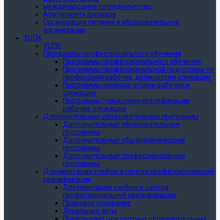
международное сотрудничество
Абитуриенту филиала
Организация питания в образовательной
организации
УЦПК
УЦПК
Программы профессионального обучения
Программы профессионального обучения
Программы профессиональной подготовки по
профессиям рабочих, должностям служащих
Программы переподготовки рабочих и
служащих
Программы повышения квалификации
рабочих, служащих
Дополнительные образовательные программы
Дополнительные образовательные
программы
Дополнительные общеразвивающие
программы
Дополнительные профессиональные
программы
Документация учебного центра профессиональной
квалификации
Документация учебного центра
профессиональной квалификации
Правовое основание
Локальные акты
Прейскурант цен платных образовательных