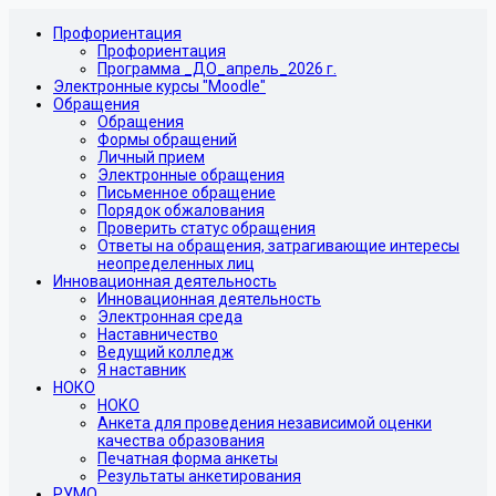
Профориентация
Профориентация
Программа _ДО_апрель_2026 г.
Электронные курсы "Moodle"
Обращения
Обращения
Формы обращений
Личный прием
Электронные обращения
Письменное обращение
Порядок обжалования
Проверить статус обращения
Ответы на обращения, затрагивающие интересы
неопределенных лиц
Инновационная деятельность
Инновационная деятельность
Электронная среда
Наставничество
Ведущий колледж
Я наставник
НОКО
НОКО
Анкета для проведения независимой оценки
качества образования
Печатная форма анкеты
Результаты анкетирования
РУМО