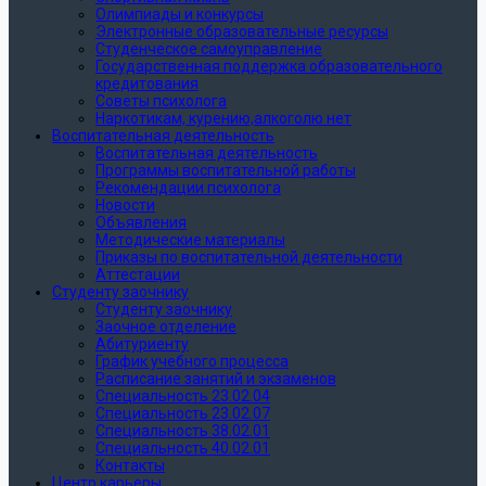
Олимпиады и конкурсы
Электронные образовательные ресурсы
Студенческое самоуправление
Государственная поддержка образовательного
кредитования
Советы психолога
Наркотикам, курению,алкоголю нет
Воспитательная деятельность
Воспитательная деятельность
Программы воспитательной работы
Рекомендации психолога
Новости
Объявления
Методические материалы
Приказы по воспитательной деятельности
Аттестации
Студенту заочнику
Студенту заочнику
Заочное отделение
Абитуриенту
График учебного процесса
Расписание занятий и экзаменов
Специальность 23.02.04
Специальность 23.02.07
Специальность 38.02.01
Специальность 40.02.01
Контакты
Центр карьеры