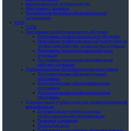
международное сотрудничество
Абитуриенту филиала
Организация питания в образовательной
организации
УЦПК
УЦПК
Программы профессионального обучения
Программы профессионального обучения
Программы профессиональной подготовки по
профессиям рабочих, должностям служащих
Программы переподготовки рабочих и
служащих
Программы повышения квалификации
рабочих, служащих
Дополнительные образовательные программы
Дополнительные образовательные
программы
Дополнительные общеразвивающие
программы
Дополнительные профессиональные
программы
Документация учебного центра профессиональной
квалификации
Документация учебного центра
профессиональной квалификации
Правовое основание
Локальные акты
Прейскурант цен платных образовательных