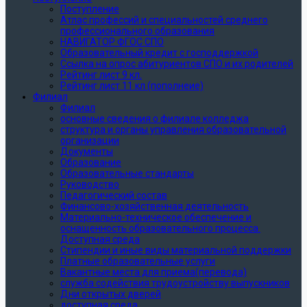
Поступление
Атлас профессий и специальностей среднего
профессионального образования
НАВИГАТОР ФГОС СПО
Образовательный кредит с господдержкой
Ссылка на опрос абитуриентов СПО и их родителей
Рейтинг лист 9 кл.
Рейтинг лист 11 кл (пополнеие)
Филиал
Филиал
основные сведения о филиале колледжа
структура и органы управления образовательной
организации
Документы
Образование
Образовательные стандарты
Руководство
Педагогический состав
Финансово-хозяйственная деятельность
Материально-техническое обеспечение и
оснащенность образовательного процесса.
Доступная среда
Стипендии и иные виды материальной поддержки
Платные образовательные услуги
Вакантные места для приема(перевода)
служба содействия трудоустройству выпускников
Дни открытых дверей
доступная среда