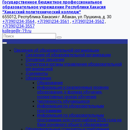
Государственное бюджетное профессиональное
образовательное учреждение Республики Хакасия
"Хакасский политехнический колледж"
655012, Республика Хакасия г. Абакан, ул. Пушкина, д. 30
+7(390)234-3564
,
+7(390)234-3561
,
+7(390)234-3562
,
+7(390)234-3557
kollege@r-19.ru
Сведения об образовательной организации
Сведения об образовательной организации
Основные сведения
Структура и органы управления образовательной
организацией
Документы
Образование
Образование
Информация о реализуемых уровнях
образования, о формах обучения,
нормативных сроках обучения
Численность обучающихся
Информация по образовательным
программам
Информация по образовательным
программам для групп набора 2026 года на
базе основного общего образования
Образовательные стандарты и требования