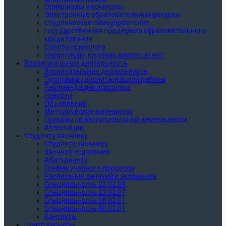
Олимпиады и конкурсы
Электронные образовательные ресурсы
Студенческое самоуправление
Государственная поддержка образовательного
кредитования
Советы психолога
Наркотикам, курению,алкоголю нет
Воспитательная деятельность
Воспитательная деятельность
Программы воспитательной работы
Рекомендации психолога
Новости
Объявления
Методические материалы
Приказы по воспитательной деятельности
Аттестации
Студенту заочнику
Студенту заочнику
Заочное отделение
Абитуриенту
График учебного процесса
Расписание занятий и экзаменов
Специальность 23.02.04
Специальность 23.02.07
Специальность 38.02.01
Специальность 40.02.01
Контакты
Центр карьеры