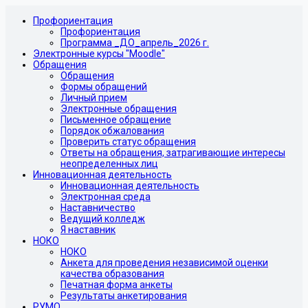
Профориентация
Профориентация
Программа _ДО_апрель_2026 г.
Электронные курсы "Moodle"
Обращения
Обращения
Формы обращений
Личный прием
Электронные обращения
Письменное обращение
Порядок обжалования
Проверить статус обращения
Ответы на обращения, затрагивающие интересы
неопределенных лиц
Инновационная деятельность
Инновационная деятельность
Электронная среда
Наставничество
Ведущий колледж
Я наставник
НОКО
НОКО
Анкета для проведения независимой оценки
качества образования
Печатная форма анкеты
Результаты анкетирования
РУМО