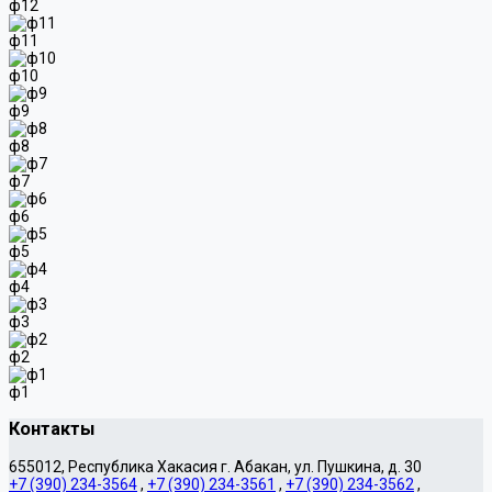
ф12
ф11
ф10
ф9
ф8
ф7
ф6
ф5
ф4
ф3
ф2
ф1
Контакты
655012, Республика Хакасия г. Абакан, ул. Пушкина, д. 30
+7 (390) 234-3564
,
+7 (390) 234-3561
,
+7 (390) 234-3562
,