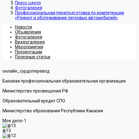
Пресс-центр
Фотогалерея
Профессиональная переподготовка по компетенции
«Ремонт и обслуживание легковых автомобилей»
Новости
Объявления
Фотогалерея
Видеогалерея
Мероприятия
Презентации
Полезные статьи
онлайн_сурдоперевод
Базовая профессиональная образовательная организация
Министерство просвещения РФ
Образовательный кредит СПО
Министерство образования Республики Хакасия
Мое дело-1
ф13