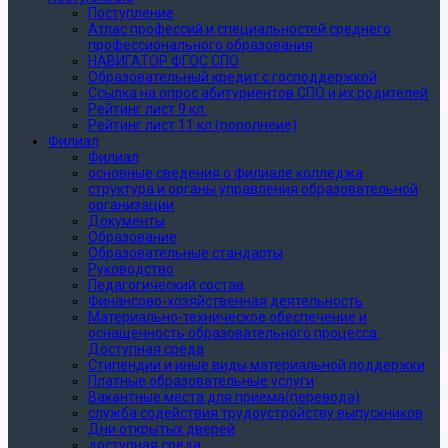
Поступление
Атлас профессий и специальностей среднего
профессионального образования
НАВИГАТОР ФГОС СПО
Образовательный кредит с господдержкой
Ссылка на опрос абитуриентов СПО и их родителей
Рейтинг лист 9 кл.
Рейтинг лист 11 кл (пополнеие)
Филиал
Филиал
основные сведения о филиале колледжа
структура и органы управления образовательной
организации
Документы
Образование
Образовательные стандарты
Руководство
Педагогический состав
Финансово-хозяйственная деятельность
Материально-техническое обеспечение и
оснащенность образовательного процесса.
Доступная среда
Стипендии и иные виды материальной поддержки
Платные образовательные услуги
Вакантные места для приема(перевода)
служба содействия трудоустройству выпускников
Дни открытых дверей
доступная среда