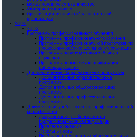
международное сотрудничество
Абитуриенту филиала
Организация питания в образовательной
организации
УЦПК
УЦПК
Программы профессионального обучения
Программы профессионального обучения
Программы профессиональной подготовки по
профессиям рабочих, должностям служащих
Программы переподготовки рабочих и
служащих
Программы повышения квалификации
рабочих, служащих
Дополнительные образовательные программы
Дополнительные образовательные
программы
Дополнительные общеразвивающие
программы
Дополнительные профессиональные
программы
Документация учебного центра профессиональной
квалификации
Документация учебного центра
профессиональной квалификации
Правовое основание
Локальные акты
Прейскурант цен платных образовательных