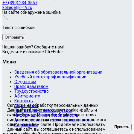
+7 (390) 234-3557
kollege@r-19.ru
На сайте обнаружена ошибка
Текст с ошибкой
Нашли ошибку? Сообщите нам!
Выделите и нажмите Ctr+Enter
Меню
Сведения об образовательной организации
Учебный центр проф квалификации
Студентам
Преподавателям
Трудоустройство
Абитуриенту
Контакты
Согласие на обработку персональных данных
Обращения
Данный веб-сайт использует cookie-файлы и
Противодействие коррупции
сервис Яндекс.Метрика и AppMetrica в целях
Информационная безопасность
предоставления вам лучшего пользовательского
Антитеррористическая защищенность
опыта на нашем сайте. Продолжая использовать
Карта сайта
Принять
данный сайт, вы соглашаетесь с использованием