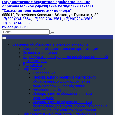
Государственное бюджетное профессиональное
образовательное учреждение Республики Хакасия
"Хакасский политехнический колледж"
655012, Республика Хакасия г. Абакан, ул. Пушкина, д. 30
+7(390)234-3564
,
+7(390)234-3561
,
+7(390)234-3562
,
+7(390)234-3557
kollege@r-19.ru
Сведения об образовательной организации
Сведения об образовательной организации
Основные сведения
Структура и органы управления образовательной
организацией
Документы
Образование
Образование
Информация о реализуемых уровнях
образования, о формах обучения,
нормативных сроках обучения
Численность обучающихся
Информация по образовательным
программам
Информация по образовательным
программам для групп набора 2026 года на
базе основного общего образования
Образовательные стандарты и требования