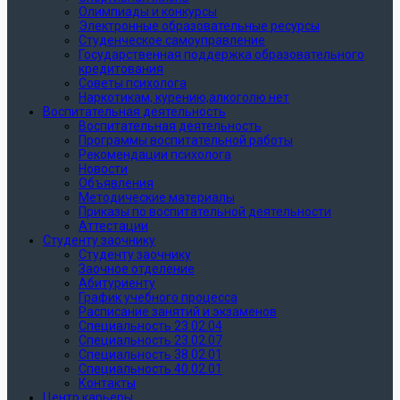
Олимпиады и конкурсы
Электронные образовательные ресурсы
Студенческое самоуправление
Государственная поддержка образовательного
кредитования
Советы психолога
Наркотикам, курению,алкоголю нет
Воспитательная деятельность
Воспитательная деятельность
Программы воспитательной работы
Рекомендации психолога
Новости
Объявления
Методические материалы
Приказы по воспитательной деятельности
Аттестации
Студенту заочнику
Студенту заочнику
Заочное отделение
Абитуриенту
График учебного процесса
Расписание занятий и экзаменов
Специальность 23.02.04
Специальность 23.02.07
Специальность 38.02.01
Специальность 40.02.01
Контакты
Центр карьеры