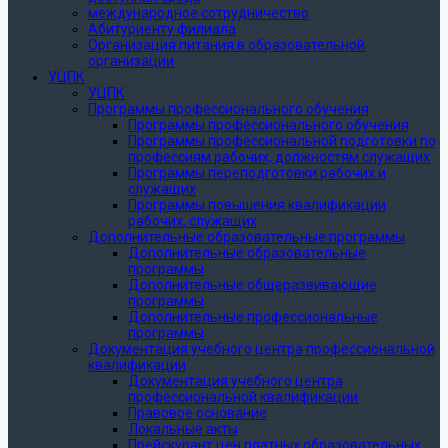
международное сотрудничество
Абитуриенту филиала
Организация питания в образовательной
организации
УЦПК
УЦПК
Программы профессионального обучения
Программы профессионального обучения
Программы профессиональной подготовки по
профессиям рабочих, должностям служащих
Программы переподготовки рабочих и
служащих
Программы повышения квалификации
рабочих, служащих
Дополнительные образовательные программы
Дополнительные образовательные
программы
Дополнительные общеразвивающие
программы
Дополнительные профессиональные
программы
Документация учебного центра профессиональной
квалификации
Документация учебного центра
профессиональной квалификации
Правовое основание
Локальные акты
Прейскурант цен платных образовательных