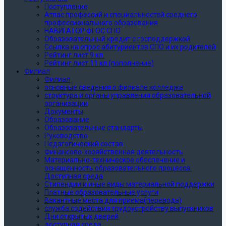
Поступление
Атлас профессий и специальностей среднего
профессионального образования
НАВИГАТОР ФГОС СПО
Образовательный кредит с господдержкой
Ссылка на опрос абитуриентов СПО и их родителей
Рейтинг лист 9 кл.
Рейтинг лист 11 кл (пополнение)
Филиал
Филиал
основные сведения о филиале колледжа
структура и органы управления образовательной
организации
Документы
Образование
Образовательные стандарты
Руководство
Педагогический состав
Финансово-хозяйственная деятельность
Материально-техническое обеспечение и
оснащенность образовательного процесса.
Доступная среда
Стипендии и иные виды материальной поддержки
Платные образовательные услуги
Вакантные места для приема(перевода)
служба содействия трудоустройству выпускников
Дни открытых дверей
доступная среда