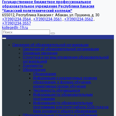
Государственное бюджетное профессиональное
образовательное учреждение Республики Хакасия
"Хакасский политехнический колледж"
655012, Республика Хакасия г. Абакан, ул. Пушкина, д. 30
+7(390)234-3564
,
+7(390)234-3561
,
+7(390)234-3562
,
+7(390)234-3557
kollege@r-19.ru
Сведения об образовательной организации
Сведения об образовательной организации
Основные сведения
Структура и органы управления образовательной
организацией
Документы
Образование
Образование
Информация о реализуемых уровнях
образования, о формах обучения,
нормативных сроках обучения
Численность обучающихся
Информация по образовательным
программам
Информация по образовательным
программам для групп набора 2026 года на
базе основного общего образования
Образовательные стандарты и требования