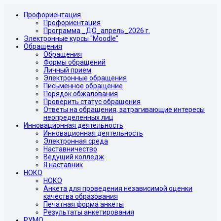
Профориентация
Профориентация
Программа _ДО_апрель_2026 г.
Электронные курсы "Moodle"
Обращения
Обращения
Формы обращений
Личный прием
Электронные обращения
Письменное обращение
Порядок обжалования
Проверить статус обращения
Ответы на обращения, затрагивающие интересы
неопределенных лиц
Инновационная деятельность
Инновационная деятельность
Электронная среда
Наставничество
Ведущий колледж
Я наставник
НОКО
НОКО
Анкета для проведения независимой оценки
качества образования
Печатная форма анкеты
Результаты анкетирования
РУМО