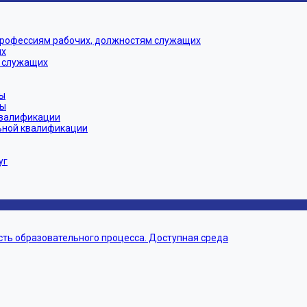
профессиям рабочих, должностям служащих
их
 служащих
ы
мы
квалификации
ьной квалификации
уг
ть образовательного процесса. Доступная среда