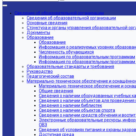
Сведения об образовательной организации
Сведения об образовательной организации
Основные сведения
Структура и органы управления образовательной ор
Документы
Образование
Образование
Информация о реализуемых уровнях образовани
Численность обучающихся
Информация по образовательным программам
Информация по образовательным программам дл
Образовательные стандарты и требования
Руководство
Педагогический состав
Материально-техническое обеспечение и оснащённос
Материально-техническое обеспечение и осна
Общие сведения
Сведения о наличии оборудованных учебных к
Сведения о наличии объектов для проведения 
Сведения о наличии библиотек
Сведения о наличии объектов спорта
Сведения о наличии средств обучения и воспи
Электронные образовательные ресурсы, инфор
ОВЗ
Сведения об условиях питания и охраны здоров
Доступная среда