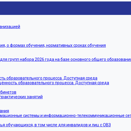
ганизацией
я, о формах обучения, нормативных сроках обучения
я групп набора 2026 года на базе основного общего образовани
ть образовательного процесса. Доступная среда
щённость образовательного процесса. Доступная среда
абинетов
практических занятий
тания
мационные системы и информационно-телекоммуникационные сети
ья обучающихся, в том числе для инвалидов и лиц с ОВЗ