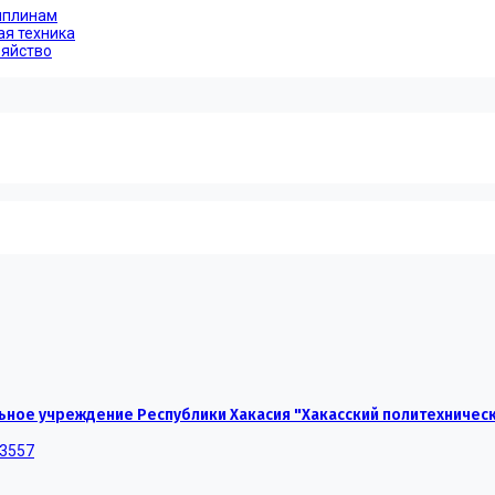
иплинам
ая техника
зяйство
ное учреждение Республики Хакасия "Хакасский политехничес
-3557