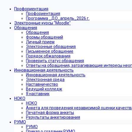
Профориентация
Профориентация
Программа _ДО_апрель_2026 г.
Электронные курсы "Moodle"
Обращения
Обращения
Формы обращений
Личный прием
Электронные обращения
Письменное обращение
Порядок обжалования
Проверить статус обращения
Ответы на обращения, затрагивающие интересы нео
Инновационная деятельность
Инновационная деятельность
Электронная среда
Наставничество
Ведущий колледж
Я наставник
НОКО
НОКО
Анкета для проведения независимой оценки качеств
Печатная форма анкеты
Результаты анкетирования
РУМО
РУМО
Приказ о создании РУМО