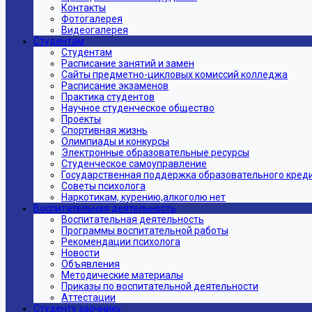
Контакты
Фотогалерея
Видеогалерея
Студентам
Студентам
Расписание занятий и замен
Сайты предметно-цикловых комиссий колледжа
Расписание экзаменов
Практика студентов
Научное студенческое общество
Проекты
Спортивная жизнь
Олимпиады и конкурсы
Электронные образовательные ресурсы
Студенческое самоуправление
Государственная поддержка образовательного кред
Советы психолога
Наркотикам, курению,алкоголю нет
Воспитательная деятельность
Воспитательная деятельность
Программы воспитательной работы
Рекомендации психолога
Новости
Объявления
Методические материалы
Приказы по воспитательной деятельности
Аттестации
Студенту заочнику