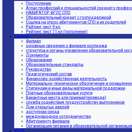
Поступление
Атлас профессий и специальностей среднего профес
НАВИГАТОР ФГОС СПО
Образовательный кредит с господдержкой
Ссылка на опрос абитуриентов СПО и их родителей
Рейтинг лист 9 кл.
Рейтинг лист 11 кл (пополнеие)
Филиал
Филиал
основные сведения о филиале колледжа
структура и органы управления образовательной ор
Документы
Образование
Образовательные стандарты
Руководство
Педагогический состав
Финансово-хозяйственная деятельность
Материально-техническое обеспечение и оснащеннос
Стипендии и иные виды материальной поддержки
Платные образовательные услуги
Вакантные места для приема(перевода)
служба содействия трудоустройству выпускников
Дни открытых дверей
доступная среда
международное сотрудничество
Абитуриенту филиала
Организация питания в образовательной организаци
УЦПК