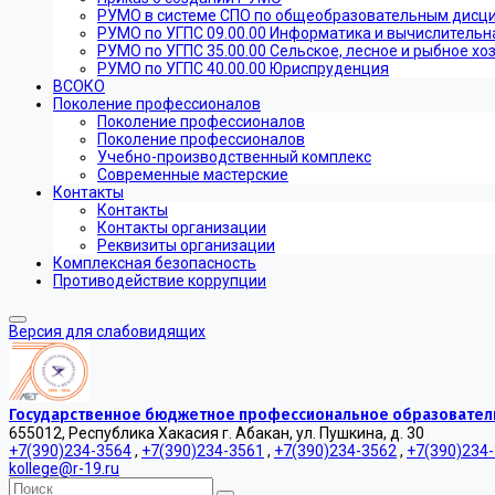
РУМО в системе СПО по общеобразовательным дисц
РУМО по УГПС 09.00.00 Информатика и вычислительн
РУМО по УГПС 35.00.00 Сельское, лесное и рыбное хо
РУМО по УГПС 40.00.00 Юриспруденция
ВСОКО
Поколение профессионалов
Поколение профессионалов
Поколение профессионалов
Учебно-производственный комплекс
Современные мастерские
Контакты
Контакты
Контакты организации
Реквизиты организации
Комплексная безопасность
Противодействие коррупции
Версия для слабовидящих
Государственное бюджетное профессиональное образователь
655012, Республика Хакасия г. Абакан, ул. Пушкина, д. 30
+7(390)234-3564
,
+7(390)234-3561
,
+7(390)234-3562
,
+7(390)234
kollege@r-19.ru