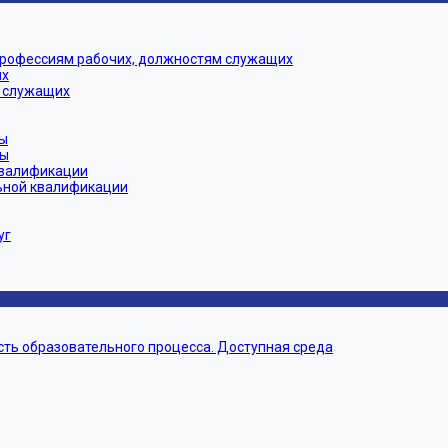
профессиям рабочих, должностям служащих
их
 служащих
ы
мы
квалификации
ьной квалификации
уг
ть образовательного процесса. Доступная среда