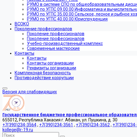
РУМО в системе СПО по общеобразовательным дисц
РУМО по УГПС 09.00.00 Информатика и вычислительн
РУМО по УГПС 35.00.00 Сельское, лесное и рыбное хо
РУМО по УГПС 40.00.00 Юриспруденция
ВСОКО
Поколение профессионалов
Поколение профессионалов
Поколение профессионалов
Учебно-производственный комплекс
Современные мастерские
Контакты
Контакты
Контакты организации
Реквизиты организации
Комплексная безопасность
Противодействие коррупции
Версия для слабовидящих
Государственное бюджетное профессиональное образователь
655012, Республика Хакасия г. Абакан, ул. Пушкина, д. 30
+7(390)234-3564
,
+7(390)234-3561
,
+7(390)234-3562
,
+7(390)234
kollege@r-19.ru