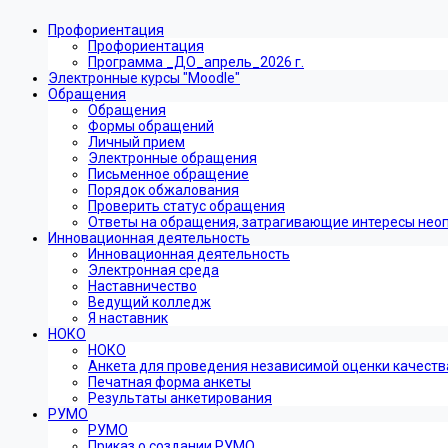
Профориентация
Профориентация
Программа _ДО_апрель_2026 г.
Электронные курсы "Moodle"
Обращения
Обращения
Формы обращений
Личный прием
Электронные обращения
Письменное обращение
Порядок обжалования
Проверить статус обращения
Ответы на обращения, затрагивающие интересы нео
Инновационная деятельность
Инновационная деятельность
Электронная среда
Наставничество
Ведущий колледж
Я наставник
НОКО
НОКО
Анкета для проведения независимой оценки качеств
Печатная форма анкеты
Результаты анкетирования
РУМО
РУМО
Приказ о создании РУМО