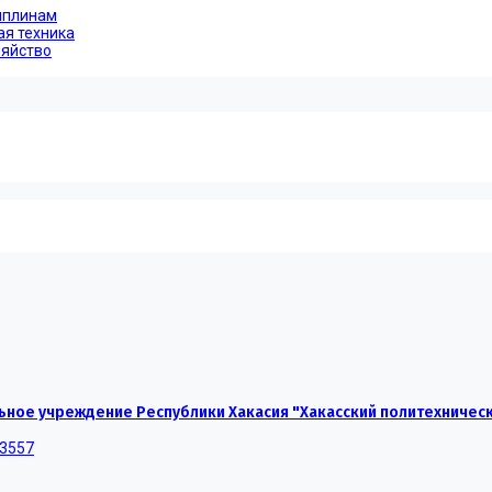
иплинам
ая техника
зяйство
ное учреждение Республики Хакасия "Хакасский политехничес
-3557