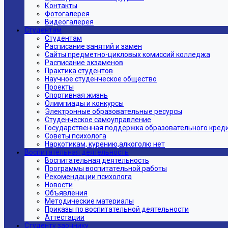
Контакты
Фотогалерея
Видеогалерея
Студентам
Студентам
Расписание занятий и замен
Сайты предметно-цикловых комиссий колледжа
Расписание экзаменов
Практика студентов
Научное студенческое общество
Проекты
Спортивная жизнь
Олимпиады и конкурсы
Электронные образовательные ресурсы
Студенческое самоуправление
Государственная поддержка образовательного кред
Советы психолога
Наркотикам, курению,алкоголю нет
Воспитательная деятельность
Воспитательная деятельность
Программы воспитательной работы
Рекомендации психолога
Новости
Объявления
Методические материалы
Приказы по воспитательной деятельности
Аттестации
Студенту заочнику