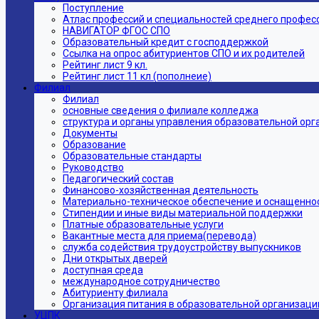
Поступление
Атлас профессий и специальностей среднего профес
НАВИГАТОР ФГОС СПО
Образовательный кредит с господдержкой
Ссылка на опрос абитуриентов СПО и их родителей
Рейтинг лист 9 кл.
Рейтинг лист 11 кл (пополнеие)
Филиал
Филиал
основные сведения о филиале колледжа
структура и органы управления образовательной ор
Документы
Образование
Образовательные стандарты
Руководство
Педагогический состав
Финансово-хозяйственная деятельность
Материально-техническое обеспечение и оснащеннос
Стипендии и иные виды материальной поддержки
Платные образовательные услуги
Вакантные места для приема(перевода)
служба содействия трудоустройству выпускников
Дни открытых дверей
доступная среда
международное сотрудничество
Абитуриенту филиала
Организация питания в образовательной организаци
УЦПК