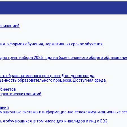
ганизацией
я, о формах обучения, нормативных сроках обучения
я групп набора 2026 года на базе основного общего образовани
ть образовательного процесса. Доступная среда
щённость образовательного процесса. Доступная среда
абинетов
практических занятий
тания
мационные системы и информационно-телекоммуникационные сети
ья обучающихся, в том числе для инвалидов и лиц с ОВЗ