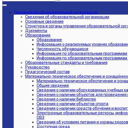
Сведения об образовательной организации
Сведения об образовательной организации
Основные сведения
Структура и органы управления образовательной ор
Документы
Образование
Образование
Информация о реализуемых уровнях образовани
Численность обучающихся
Информация по образовательным программам
Информация по образовательным программам дл
Образовательные стандарты и требования
Руководство
Педагогический состав
Материально-техническое обеспечение и оснащённос
Материально-техническое обеспечение и осна
Общие сведения
Сведения о наличии оборудованных учебных к
Сведения о наличии объектов для проведения 
Сведения о наличии библиотек
Сведения о наличии объектов спорта
Сведения о наличии средств обучения и воспи
Электронные образовательные ресурсы, инфор
ОВЗ
Сведения об условиях питания и охраны здоров
Доступная среда