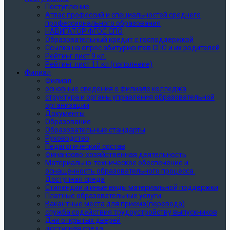
Поступление
Атлас профессий и специальностей среднего
профессионального образования
НАВИГАТОР ФГОС СПО
Образовательный кредит с господдержкой
Ссылка на опрос абитуриентов СПО и их родителей
Рейтинг лист 9 кл.
Рейтинг лист 11 кл (пополнеие)
Филиал
Филиал
основные сведения о филиале колледжа
структура и органы управления образовательной
организации
Документы
Образование
Образовательные стандарты
Руководство
Педагогический состав
Финансово-хозяйственная деятельность
Материально-техническое обеспечение и
оснащенность образовательного процесса.
Доступная среда
Стипендии и иные виды материальной поддержки
Платные образовательные услуги
Вакантные места для приема(перевода)
служба содействия трудоустройству выпускников
Дни открытых дверей
доступная среда