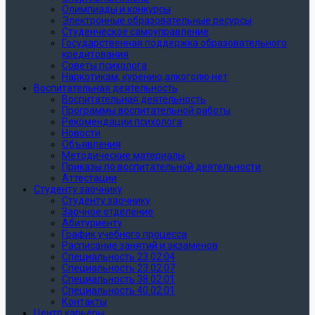
Олимпиады и конкурсы
Электронные образовательные ресурсы
Студенческое самоуправление
Государственная поддержка образовательного
кредитования
Советы психолога
Наркотикам, курению,алкоголю нет
Воспитательная деятельность
Воспитательная деятельность
Программы воспитательной работы
Рекомендации психолога
Новости
Объявления
Методические материалы
Приказы по воспитательной деятельности
Аттестации
Студенту заочнику
Студенту заочнику
Заочное отделение
Абитуриенту
График учебного процесса
Расписание занятий и экзаменов
Специальность 23.02.04
Специальность 23.02.07
Специальность 38.02.01
Специальность 40.02.01
Контакты
Центр карьеры