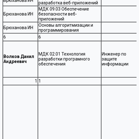
Брюханова ИН
разработка веб-приложений
МДК 09.03 Обеспечение
Брюханова ИН
безопасности веб-
приложений
Основы алгоритмизации и
Брюханова ИН
программирования
6
6
МДК 02.01 Технология
Инженер по
Волков Данил
разработки програмного
защите
Андреевич
обеспечения
информации
1
1