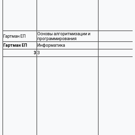
Основы алгоритмизации и
Гартман ЕП
программирования
Гартман ЕП
Информатика
3
3