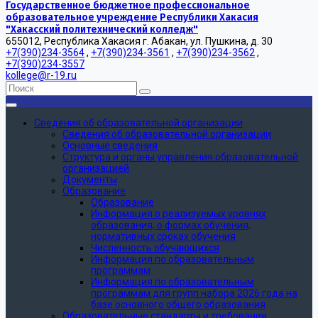
Государственное бюджетное профессиональное
образовательное учреждение Республики Хакасия
"Хакасский политехнический колледж"
655012, Республика Хакасия г. Абакан, ул. Пушкина, д. 30
+7(390)234-3564
,
+7(390)234-3561
,
+7(390)234-3562
,
+7(390)234-3557
kollege@r-19.ru
Сведения об образовательной организации
Сведения об образовательной организации
Основные сведения
Структура и органы управления образовательной
организацией
Документы
Образование
Образование
Информация о реализуемых уровнях
образования, о формах обучения,
нормативных сроках обучения
Численность обучающихся
Информация по образовательным
программам
Информация по образовательным
программам для групп набора 2026 года на
базе основного общего образования
Образовательные стандарты и требования