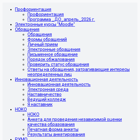
Профориентация
Профориентация
Программа _ДО_апрель_2026 г.
Электронные курсы "Moodle"
Обращения
Обращения
Формы обращений
Личный прием
Электронные обращения
Письменное обращение
Порядок обжалования
Проверить статус обращения
Ответы на обращения, затрагивающие интересы
неопределенных лиц
Инновационная деятельность
Инновационная деятельность
Электронная среда
Наставничество
Ведущий колледж
Я наставник
НОКО
НОКО
Анкета для проведения независимой оценки
качества образования
Печатная форма анкеты
Результаты анкетирования
РУМО