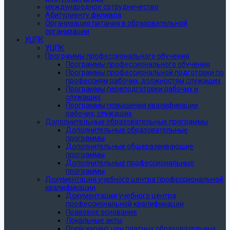
международное сотрудничество
Абитуриенту филиала
Организация питания в образовательной
организации
УЦПК
УЦПК
Программы профессионального обучения
Программы профессионального обучения
Программы профессиональной подготовки по
профессиям рабочих, должностям служащих
Программы переподготовки рабочих и
служащих
Программы повышения квалификации
рабочих, служащих
Дополнительные образовательные программы
Дополнительные образовательные
программы
Дополнительные общеразвивающие
программы
Дополнительные профессиональные
программы
Документация учебного центра профессиональной
квалификации
Документация учебного центра
профессиональной квалификации
Правовое основание
Локальные акты
Прейскурант цен платных образовательных