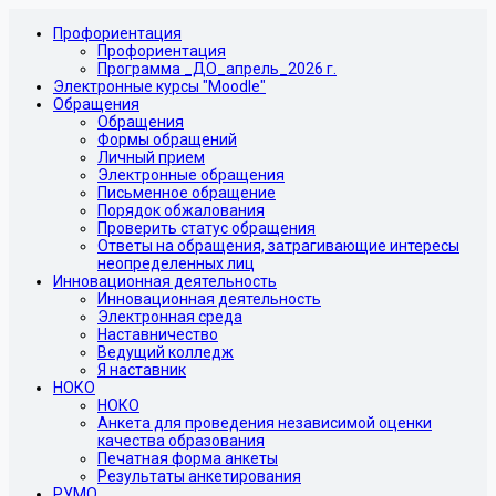
Профориентация
Профориентация
Программа _ДО_апрель_2026 г.
Электронные курсы "Moodle"
Обращения
Обращения
Формы обращений
Личный прием
Электронные обращения
Письменное обращение
Порядок обжалования
Проверить статус обращения
Ответы на обращения, затрагивающие интересы
неопределенных лиц
Инновационная деятельность
Инновационная деятельность
Электронная среда
Наставничество
Ведущий колледж
Я наставник
НОКО
НОКО
Анкета для проведения независимой оценки
качества образования
Печатная форма анкеты
Результаты анкетирования
РУМО