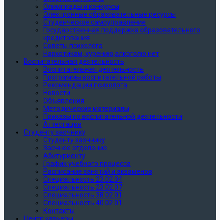
Олимпиады и конкурсы
Электронные образовательные ресурсы
Студенческое самоуправление
Государственная поддержка образовательного
кредитования
Советы психолога
Наркотикам, курению,алкоголю нет
Воспитательная деятельность
Воспитательная деятельность
Программы воспитательной работы
Рекомендации психолога
Новости
Объявления
Методические материалы
Приказы по воспитательной деятельности
Аттестации
Студенту заочнику
Студенту заочнику
Заочное отделение
Абитуриенту
График учебного процесса
Расписание занятий и экзаменов
Специальность 23.02.04
Специальность 23.02.07
Специальность 38.02.01
Специальность 40.02.01
Контакты
Центр карьеры