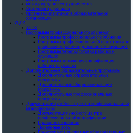
международное сотрудничество
Абитуриенту филиала
Организация питания в образовательной
организации
УЦПК
УЦПК
Программы профессионального обучения
Программы профессионального обучения
Программы профессиональной подготовки по
профессиям рабочих, должностям служащих
Программы переподготовки рабочих и
служащих
Программы повышения квалификации
рабочих, служащих
Дополнительные образовательные программы
Дополнительные образовательные
программы
Дополнительные общеразвивающие
программы
Дополнительные профессиональные
программы
Документация учебного центра профессиональной
квалификации
Документация учебного центра
профессиональной квалификации
Правовое основание
Локальные акты
Прейскурант цен платных образовательных