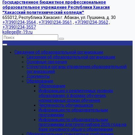
Государственное бюджетное профессиональное
образовательное учреждение Республики Хакасия
"Хакасский политехнический колледж"
655012, Республика Хакасия г. Абакан, ул. Пушкина, д. 30
+7(390)234-3564
,
+7(390)234-3561
,
+7(390)234-3562
,
+7(390)234-3557
kollege@r-19.ru
Сведения об образовательной организации
Сведения об образовательной организации
Основные сведения
Структура и органы управления образовательной
организацией
Документы
Образование
Образование
Информация о реализуемых уровнях
образования, о формах обучения,
нормативных сроках обучения
Численность обучающихся
Информация по образовательным
программам
Информация по образовательным
программам для групп набора 2026 года на
базе основного общего образования
Образовательные стандарты и требования