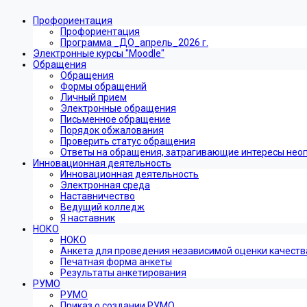
Профориентация
Профориентация
Программа _ДО_апрель_2026 г.
Электронные курсы "Moodle"
Обращения
Обращения
Формы обращений
Личный прием
Электронные обращения
Письменное обращение
Порядок обжалования
Проверить статус обращения
Ответы на обращения, затрагивающие интересы нео
Инновационная деятельность
Инновационная деятельность
Электронная среда
Наставничество
Ведущий колледж
Я наставник
НОКО
НОКО
Анкета для проведения независимой оценки качеств
Печатная форма анкеты
Результаты анкетирования
РУМО
РУМО
Приказ о создании РУМО