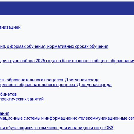
ганизацией
я, о формах обучения, нормативных сроках обучения
я групп набора 2026 года на базе основного общего образовани
ть образовательного процесса. Доступная среда
щённость образовательного процесса. Доступная среда
абинетов
практических занятий
тания
мационные системы и информационно-телекоммуникационные сети
ья обучающихся, в том числе для инвалидов и лиц с ОВЗ